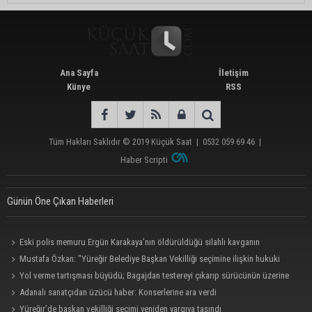
Ana Sayfa
İletişim
Künye
RSS
Tüm Hakları Saklıdır © 2019
Küçük Saat
|
0532 059 69 46
|
Haber Scripti
Günün Öne Çıkan Haberleri
Eski polis memuru Ergün Karakaya’nın öldürüldüğü silahlı kavganın
görüntüleri ortaya çıktı
Mustafa Özkan: "Yüreğir Belediye Başkan Vekilliği seçimine ilişkin hukuki
süreç başlatıldı"
Yol verme tartışması büyüdü; Bagajdan testereyi çıkarıp sürücünün üzerine
yürüdü
Adanalı sanatçıdan üzücü haber: Konserlerine ara verdi
Yüreğir’de başkan vekilliği seçimi yeniden yargıya taşındı