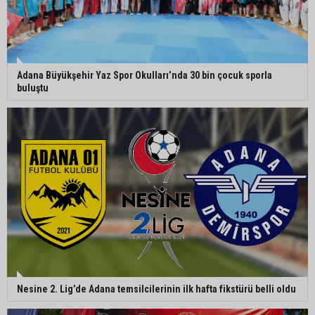
Eski polis memuru Ergün Karakaya’nın
öldürüldüğü silahlı kavganın görüntüleri ortaya
çıktı
Adana Büyükşehir Yaz Spor Okulları’nda 30 bin çocuk sporla
buluştu
İmamoğlu’nda hijyen ve etiket kontrolü
Mustafa Özkan: "Yüreğir Belediye Başkan
Vekilliği seçimine ilişkin hukuki süreç başlatıldı"
Nesine 2. Lig’de Adana temsilcilerinin ilk hafta fikstürü belli oldu