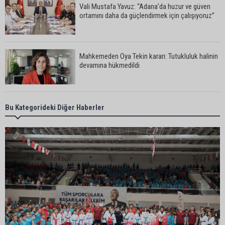
Vali Mustafa Yavuz: “Adana’da huzur ve güven
ortamını daha da güçlendirmek için çalışıyoruz”
Mahkemeden Oya Tekin kararı: Tutukluluk halinin
devamına hükmedildi
Adana’da taziye evinde silahlı kavga kamerada:
Bu Kategorideki Diğer Haberler
Çok sayıda polis ekibi olay yerine sevk edildi
Adana’da parktaki OED cihazını çalan şüpheli
tutuklandı
Seyhan’da fırın ve pastanelere hijyen denetimi
gerçekleştirildi