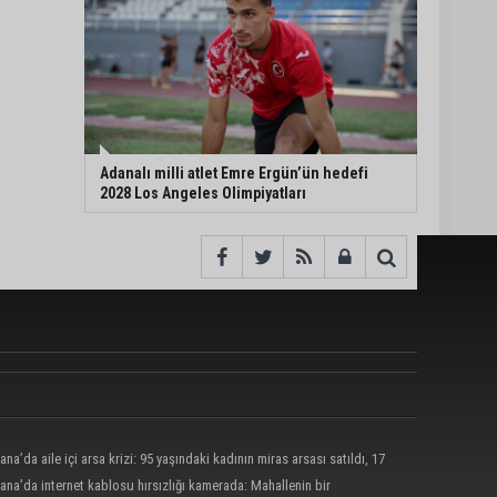
Adanalı milli atlet Emre Ergün’ün hedefi
2028 Los Angeles Olimpiyatları
ana’da aile içi arsa krizi: 95 yaşındaki kadının miras arsası satıldı, 17
nun 13 milyonu harcandı
ana’da internet kablosu hırsızlığı kamerada: Mahallenin bir