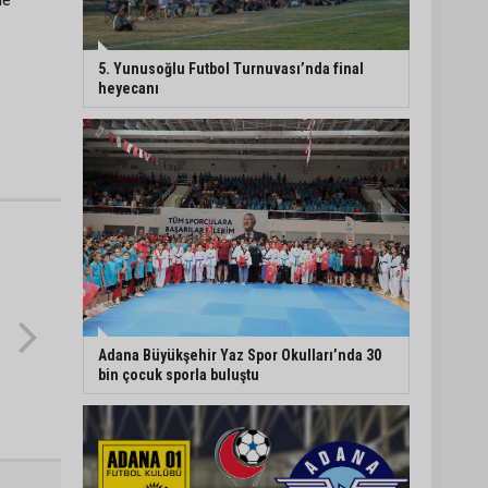
5. Yunusoğlu Futbol
Turnuvası’nda final
5. Yunusoğlu Futbol Turnuvası’nda final
heyecanı
heyecanı
Ceyhan’da Necdet
Sevinç Parkı’nda bakım
çalışması
Orhan Bayram’dan AK
Parti’ye Yüreğir çıkışı:
“Bizim belediye meclis
üyelerimize ne yaptınız?
Siz önce onu anlatın”
Adana Büyükşehir Yaz Spor Okulları’nda 30
bin çocuk sporla buluştu