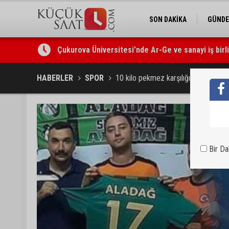
SON DAKİKA
GÜND
Çukurova Üniversitesi’nde Ar-Ge ve sanayi iş birl
Seyhan’da gıda işletmelerine sıkı denetim
HABERLER
SPOR
10 kilo pekmez karşılığında transfer
Bir D