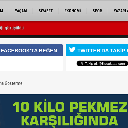
EM
YAŞAM
SİYASET
EKONOMİ
SPOR
YAZARL
iği görüşüldü
 oldu
FACEBOOK'TA BEĞEN
TWITTER'DA TAKİP 
aha Gösterme