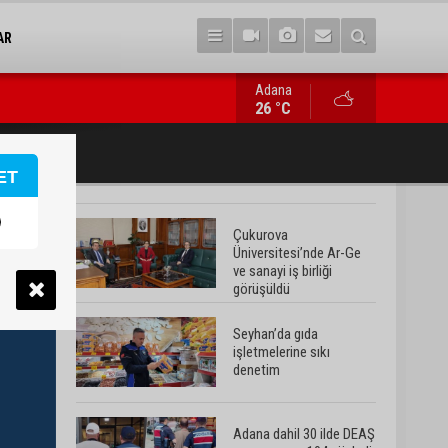
AR
Adana
Adana dahil 30 ilde DEAŞ operasyonu: 104 şüpheli yakalandı
26 °C
ET
Çukurova
Üniversitesi’nde Ar-Ge
ve sanayi iş birliği
görüşüldü
Seyhan’da gıda
işletmelerine sıkı
denetim
Adana dahil 30 ilde DEAŞ