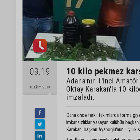
10 kilo pekmez karş
09:19
Adana'nın 1'inci Amatör
Oktay Karakan'la 10 kil
18 Ekim 2019
imzaladı.
Daha önce farklı takımlarda forma gi
imkansızlıklar yaşayan kulübün başkanı 
Karakan, başkan Ayanoğlu'nun 1 yıllık 
Tarafların anlaşmasıyla kulübün tesisl