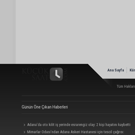
Ana Sayfa
Kü
Tüm Hakları
Günün Öne Çıkan Haberleri
Adana’da oto kilit iş yerinde esrarengiz olay: 2 kişi hayatını kaybetti
Mimarlar Odası’ndan Adana Askeri Hastanesi için tescil çağrısı: