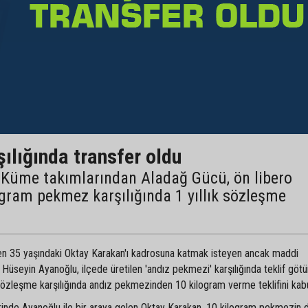
ılığında transfer oldu
 Küme takımlarından Aladağ Gücü, ön libero
ogram pekmez karşılığında 1 yıllık sözleşme
yen 35 yaşındaki Oktay Karakan'ı kadrosuna katmak isteyen ancak maddi
Hüseyin Ayanoğlu, ilçede üretilen 'andız pekmezi' karşılığında teklif götü
sözleşme karşılığında andız pekmezinden 10 kilogram verme teklifini kabul
erinde Ayanoğlu ile bir araya gelen Oktay Karakan, 10 kilogram pekmezin 