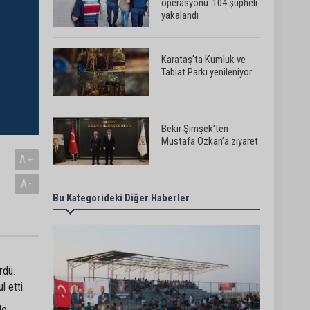
operasyonu: 104 şüpheli
yakalandı
Karataş’ta Kumluk ve
Tabiat Parkı yenileniyor
Bekir Şimşek’ten
Mustafa Özkan’a ziyaret
A+
A-
Bu Kategorideki Diğer Haberler
Ceyhan’da asfalt
çalışmaları sürüyor
Ceyhan’da açık hava
rdü.
sineması keyfi iki farklı
 etti.
parkta devam ediyor
de