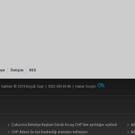
nye
İletişim
RSS
 Saklıdır © 2019
Küçük Saat
|
0532 059 69 46
|
Haber Scripti
Çukurova Belediye Başkanı Emrah Kozay CHP’den ayrıldığını açıkladı
Ad
CHP Adana’da ilçe başkanlığı atamaları netleşiyor
milyo
Ad