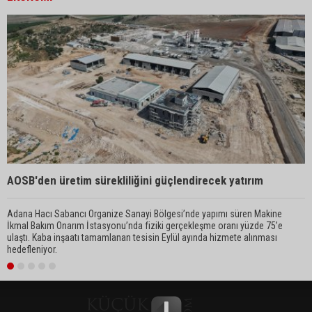
⁠AOSB'den üretim sürekliliğini güçlendirecek yatırım
A
Adana Hacı Sabancı Organize Sanayi Bölgesi’nde yapımı süren Makine
T
İkmal Bakım Onarım İstasyonu’nda fiziki gerçekleşme oranı yüzde 75’e
g
ulaştı. Kaba inşaatı tamamlanan tesisin Eylül ayında hizmete alınması
p
hedefleniyor.
P