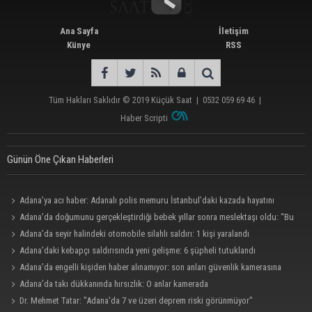
Ana Sayfa
İletişim
Künye
RSS
Tüm Hakları Saklıdır © 2019
Küçük Saat
|
0532 059 69 46
|
Haber Scripti
Günün Öne Çıkan Haberleri
Adana’ya acı haber: Adanalı polis memuru İstanbul’daki kazada hayatını
kaybetti
Adana’da doğumunu gerçekleştirdiği bebek yıllar sonra meslektaşı oldu: “Bu
çok gurur verici”
Adana’da seyir halindeki otomobile silahlı saldırı: 1 kişi yaralandı
Adana’daki kebapçı saldırısında yeni gelişme: 6 şüpheli tutuklandı
Adana’da engelli kişiden haber alınamıyor: son anları güvenlik kamerasına
yansıdı.
Adana’da takı dükkanında hırsızlık: O anlar kamerada
Dr. Mehmet Tatar: "Adana'da 7 ve üzeri deprem riski görünmüyor"