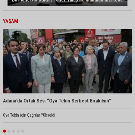
#16
YAŞAM
A
Adana’da Ortak Ses: “Oya Tekin Serbest Bırakılsın”
d
Oya Tekin İçin Çağrılar Yükseldi
P
g