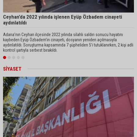
Selamlık Sofra Miras Evi açılışa hazırlanıyor
Ceyhan’da 2022 yılında işlenen Eyüp Özbadem cinayeti
C
aydınlatıldı
Adana’nın Ceyhan ilçesinde 2022 yılında silahlı saldırı sonucu hayatını
A
kaybeden Eyüp Özbadem’in cinayeti, dosyanın yeniden açılmasıyla
k
Kayıp Alzheimer hastası 5 gün sonra ölü bulundu
aydınlatıldı. Soruşturma kapsamında 7 şüpheliden 5’i tutuklanırken, 2 kişi adli
ş
kontrol şartıyla serbest bırakıldı.
SİYASET