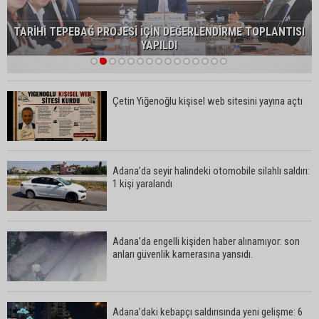
TARİHİ TEPEBAĞ PROJESİ İÇİN DEĞERLENDİRME TOPLANTISI
YAPILDI
1
2
3
4
5
6
7
8
9
10
11
12
13
14
15
Çetin Yiğenoğlu kişisel web sitesini yayına açtı
Adana’da seyir halindeki otomobile silahlı saldırı:
1 kişi yaralandı
Adana’da engelli kişiden haber alınamıyor: son
anları güvenlik kamerasına yansıdı.
Adana’daki kebapçı saldırısında yeni gelişme: 6