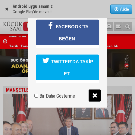
Android uygulamamız
Yükle
Google Play'de mevcut
FACEBOOK'TA
BEĞEN
Tarihi Tepebağ Projesi için değerlendirme toplantısı yapıldı
TWITTER'DA TAKİP
ET
1
2
3
MANŞETLER
Bir Daha Gösterme