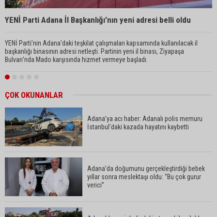
M
YENİ Parti Adana İl Başkanlığı’nın yeni adresi belli oldu
1
YENİ Parti’nin Adana’daki teşkilat çalışmaları kapsamında kullanılacak il
İ
başkanlığı binasının adresi netleşti. Partinin yeni il binası, Ziyapaşa
B
Bulvarı’nda Mado karşısında hizmet vermeye başladı.
al
ÇOK OKUNANLAR
Adana’ya acı haber: Adanalı polis memuru
İstanbul’daki kazada hayatını kaybetti
Adana’da doğumunu gerçekleştirdiği bebek
yıllar sonra meslektaşı oldu: “Bu çok gurur
verici”