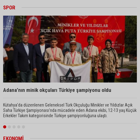
SPOR
A
Adana’nın minik okçuları Türkiye şampiyonu oldu
O
Kütahya’da düzenlenen Geleneksel Türk Okçuluğu Minikler ve Yıldızlar Açık
A
Saha Türkiye Şampiyonası’nda mücadele eden Adana ekibi, 12-13 yaş Küçük
T
Erkekler Takım kategorisinde Türkiye şampiyonluğuna ulaştı.
L
EKONOMİ