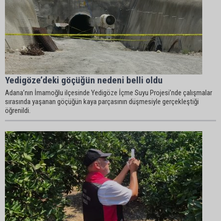
Yedigöze’deki göçüğün nedeni belli oldu
Adana’nın İmamoğlu ilçesinde Yedigöze İçme Suyu Projesi’nde çalışmalar
sırasında yaşanan göçüğün kaya parçasının düşmesiyle gerçekleştiği
öğrenildi.