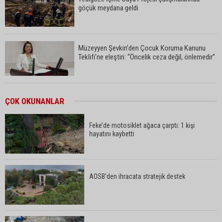
göçük meydana geldi
Müzeyyen Şevkin’den Çocuk Koruma Kanunu
Teklifi’ne eleştiri: “Öncelik ceza değil, önlemedir”
Yeni Parti'de Seyhan İlçe Başkanlığına Mehmet
ÇOK OKUNANLAR
Şahin Gümüş getirildi
Feke’de motosiklet ağaca çarptı: 1 kişi
hayatını kaybetti
Adanalı araştırmacı Burhan Eptemli CHP’de
başkan yardımcısı oldu
AOSB’den ihracata stratejik destek
Adana’da özel bir sergi: “Damla’nın Fırçası”
sanatseverlerle buluştu