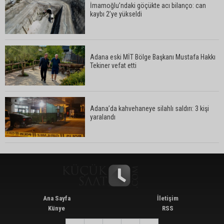
İmamoğlu’ndaki göçükte acı bilanço: can
kaybı 2’ye yükseldi
Adana’da Huzur ve Güven uygulaması: 62 aranan
şahıs yakalandı
Adana eski MİT Bölge Başkanı Mustafa Hakkı
Tekiner vefat etti
Adana’da kahvehaneye silahlı saldırı: 3 kişi
yaralandı
Adana’da kahvehaneye silahlı saldırı: 3 kişi
yaralandı
Çukurova Üniversitesi’nde Ar-Ge ve sanayi iş
birliği görüşüldü
Ana Sayfa
İletişim
Künye
RSS