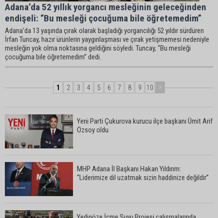
Adana’da 52 yıllık yorgancı mesleğinin geleceğinden
endişeli: “Bu mesleği çocuğuma bile öğretemedim”
Adana’da 13 yaşında çırak olarak başladığı yorgancılığı 52 yıldır sürdüren
İrfan Tuncay, hazır ürünlerin yaygınlaşması ve çırak yetişmemesi nedeniyle
mesleğin yok olma noktasına geldiğini söyledi. Tuncay, “Bu mesleği
çocuğuma bile öğretemedim” dedi.
1
2
3
4
5
6
7
8
9
10
Yeni Parti Çukurova kurucu ilçe başkanı Ümit Arif
Özsoy oldu
MHP Adana İl Başkanı Hakan Yıldırım:
“Liderimize dil uzatmak sizin haddinize değildir”
Yedigöze İçme Suyu Projesi çalışmalarında