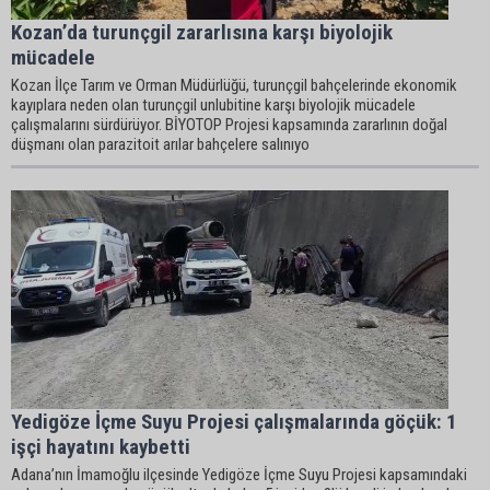
Kozan’da turunçgil zararlısına karşı biyolojik
mücadele
Kozan İlçe Tarım ve Orman Müdürlüğü, turunçgil bahçelerinde ekonomik
kayıplara neden olan turunçgil unlubitine karşı biyolojik mücadele
çalışmalarını sürdürüyor. BİYOTOP Projesi kapsamında zararlının doğal
düşmanı olan parazitoit arılar bahçelere salınıyo
Yedigöze İçme Suyu Projesi çalışmalarında göçük: 1
işçi hayatını kaybetti
Adana’nın İmamoğlu ilçesinde Yedigöze İçme Suyu Projesi kapsamındaki