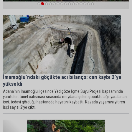
1
2
3
4
5
6
7
8
9
10
11
12
13
14
15
İmamoğlu’ndaki göçükte acı bilanço: can kaybı 2’ye
yükseldi
Adana’nın İmamoğlu ilçesinde Yedigöze İçme Suyu Projesi kapsamında
yürütülen tünel çalışması sırasında meydana gelen göçükte ağır yaralanan
işçi, tedavi gördüğü hastanede hayatını kaybetti. Kazada yaşamını yitiren
işçi sayısı 2’ye çıktı.