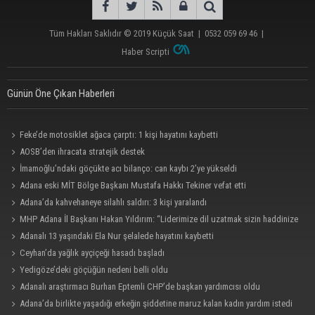
Tüm Hakları Saklıdır © 2019
Küçük Saat
|
0532 059 69 46
|
Haber Scripti
Günün Öne Çıkan Haberleri
Feke’de motosiklet ağaca çarptı: 1 kişi hayatını kaybetti
AOSB’den ihracata stratejik destek
İmamoğlu’ndaki göçükte acı bilanço: can kaybı 2’ye yükseldi
Adana eski MİT Bölge Başkanı Mustafa Hakkı Tekiner vefat etti
Adana’da kahvehaneye silahlı saldırı: 3 kişi yaralandı
MHP Adana İl Başkanı Hakan Yıldırım: “Liderimize dil uzatmak sizin haddinize
değildir”
Adanalı 13 yaşındaki Ela Nur şelalede hayatını kaybetti
Ceyhan’da yağlık ayçiçeği hasadı başladı
Yedigöze’deki göçüğün nedeni belli oldu
Adanalı araştırmacı Burhan Eptemli CHP’de başkan yardımcısı oldu
Adana’da birlikte yaşadığı erkeğin şiddetine maruz kalan kadın yardım istedi