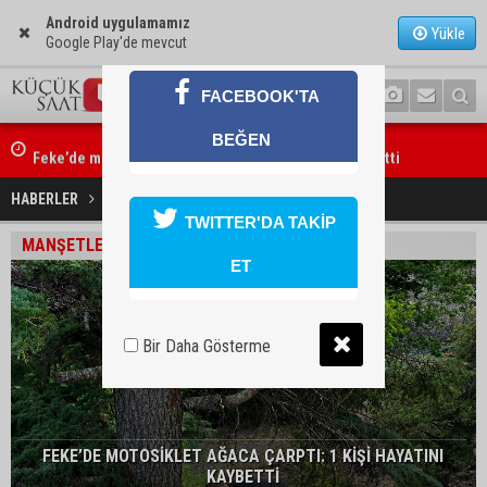
Android uygulamamız
Yükle
Google Play'de mevcut
FACEBOOK'TA
BEĞEN
Feke’de motosiklet ağaca çarptı: 1 kişi hayatını kaybetti
HABERLER
GÜNDEM
TWITTER'DA TAKİP
MANŞETLER
ET
Bir Daha Gösterme
FEKE’DE MOTOSİKLET AĞACA ÇARPTI: 1 KİŞİ HAYATINI
KAYBETTİ