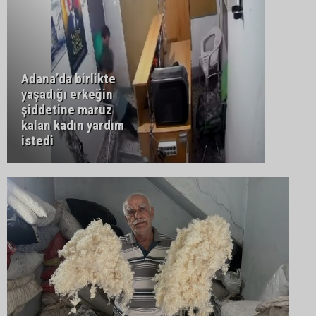
Adana’da birlikte
yaşadığı erkeğin
şiddetine maruz
kalan kadın yardım
istedi