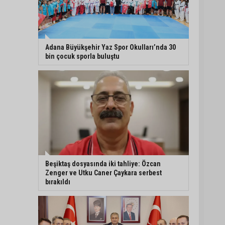
Eski polis memuru Ergün
Karakaya’nın öldürüldüğü
silahlı kavganın
görüntüleri ortaya çıktı
Adana Büyükşehir Yaz Spor Okulları’nda 30
bin çocuk sporla buluştu
İmamoğlu’nda hijyen ve
etiket kontrolü
Mustafa Özkan: "Yüreğir
Belediye Başkan Vekilliği
seçimine ilişkin hukuki
süreç başlatıldı"
Beşiktaş dosyasında iki tahliye: Özcan
Zenger ve Utku Caner Çaykara serbest
bırakıldı