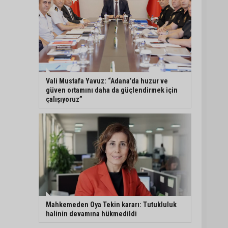
Vali Mustafa Yavuz: “Adana’da huzur ve
güven ortamını daha da güçlendirmek için
çalışıyoruz”
Mahkemeden Oya Tekin kararı: Tutukluluk
halinin devamına hükmedildi