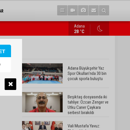
AR
Adana
Mahkemeden Oya Tekin kararı: Tutukluluk halinin devamına hük
28 °C
ET
Adana Büyükşehir Yaz
Spor Okulları’nda 30 bin
çocuk sporla buluştu
Beşiktaş dosyasında iki
tahliye: Özcan Zenger ve
Utku Caner Çaykara
serbest bırakıldı
Vali Mustafa Yavuz: