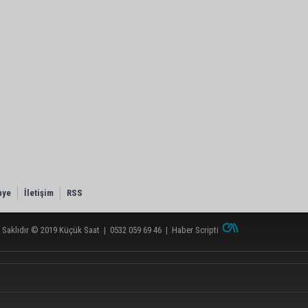
nye
İletişim
RSS
 Saklıdır © 2019
Küçük Saat
|
0532 059 69 46
|
Haber Scripti