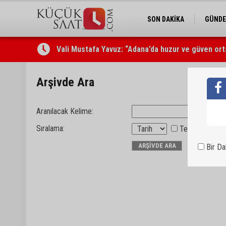
SON DAKİKA
GÜND
Vali Mustafa Yavuz: “Adana’da huzur ve güven ort
Arşivde Ara
Aranılacak Kelime:
Sıralama:
Tersten sırala
Bir D