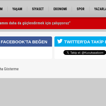
EM
YAŞAM
SİYASET
EKONOMİ
SPOR
YAZARL
amını daha da güçlendirmek için çalışıyoruz”
FACEBOOK'TA BEĞEN
TWITTER'DA TAKİP 
aha Gösterme