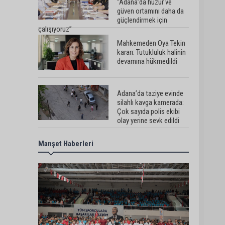
“Adana’da huzur ve
güven ortamını daha da
güçlendirmek için
çalışıyoruz”
Mahkemeden Oya Tekin
kararı: Tutukluluk halinin
devamına hükmedildi
Adana’da taziye evinde
silahlı kavga kamerada:
Çok sayıda polis ekibi
olay yerine sevk edildi
Manşet Haberleri
Adana’da parktaki OED
cihazını çalan şüpheli
tutuklandı
Seyhan’da fırın ve
pastanelere hijyen
denetimi gerçekleştirildi