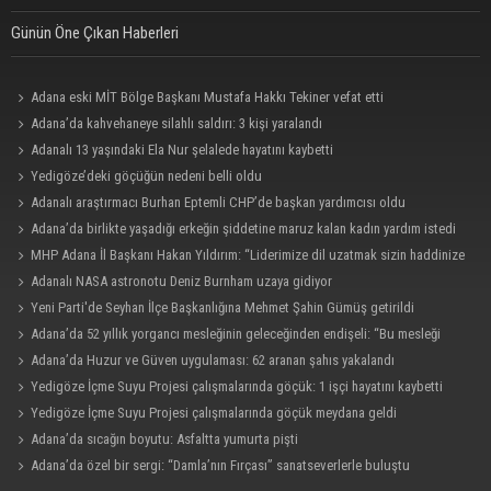
Günün Öne Çıkan Haberleri
Adana eski MİT Bölge Başkanı Mustafa Hakkı Tekiner vefat etti
Adana’da kahvehaneye silahlı saldırı: 3 kişi yaralandı
Adanalı 13 yaşındaki Ela Nur şelalede hayatını kaybetti
Yedigöze’deki göçüğün nedeni belli oldu
Adanalı araştırmacı Burhan Eptemli CHP’de başkan yardımcısı oldu
Adana’da birlikte yaşadığı erkeğin şiddetine maruz kalan kadın yardım istedi
MHP Adana İl Başkanı Hakan Yıldırım: “Liderimize dil uzatmak sizin haddinize
değildir”
Adanalı NASA astronotu Deniz Burnham uzaya gidiyor
Yeni Parti'de Seyhan İlçe Başkanlığına Mehmet Şahin Gümüş getirildi
Adana’da 52 yıllık yorgancı mesleğinin geleceğinden endişeli: “Bu mesleği
çocuğuma bile öğretemedim”
Adana’da Huzur ve Güven uygulaması: 62 aranan şahıs yakalandı
Yedigöze İçme Suyu Projesi çalışmalarında göçük: 1 işçi hayatını kaybetti
Yedigöze İçme Suyu Projesi çalışmalarında göçük meydana geldi
Adana’da sıcağın boyutu: Asfaltta yumurta pişti
Adana’da özel bir sergi: “Damla’nın Fırçası” sanatseverlerle buluştu