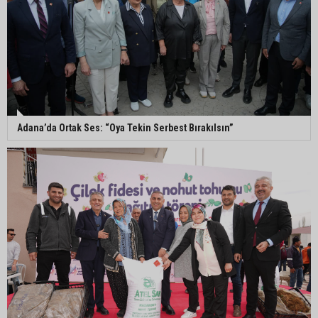
Adanalı 13 yaşındaki Ela Nur şelalede hayatını
kaybetti
Adanalı NASA astronotu Deniz Burnham uzaya
gidiyor
Adana’da Ortak Ses: “Oya Tekin Serbest Bırakılsın”
Kozan’da üreticilere yangın ve anız uyarısı
Ceyhan’da yağlık ayçiçeği hasadı başladı