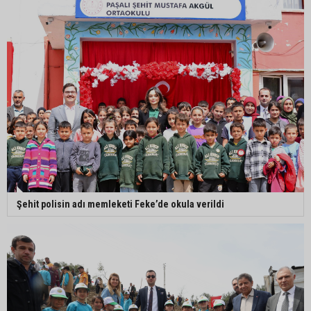
Şehit polisin adı memleketi Feke’de okula verildi