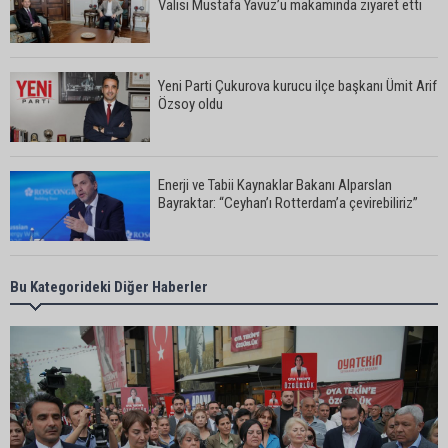
Valisi Mustafa Yavuz’u makamında ziyaret etti
Yeni Parti Çukurova kurucu ilçe başkanı Ümit Arif
Özsoy oldu
Enerji ve Tabii Kaynaklar Bakanı Alparslan
Bayraktar: “Ceyhan’ı Rotterdam’a çevirebiliriz”
Başkan Ali Bedrettin Karataş’tan sahiller için
Bu Kategorideki Diğer Haberler
duyarlılık çağrısı
MHP Adana İl Başkanı Hakan Yıldırım:
“Liderimize dil uzatmak sizin haddinize değildir”