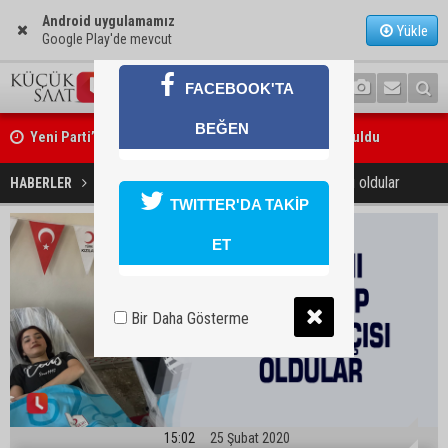
Android uygulamamız
Yükle
Google Play'de mevcut
FACEBOOK'TA
Yeni Parti’nin Sarıçam ve Karataş teşkilatları oluşturuldu
BEĞEN
Feke Belediye Başkanı Cömert Özen, Adana Valisi Mustafa Yavuz’u
18 yaşını doldurup kan bağışçısı oldular
HABERLER
YAŞAM
ziyaret etti
TWITTER'DA TAKİP
ET
Bir Daha Gösterme
15:02
25 Şubat 2020