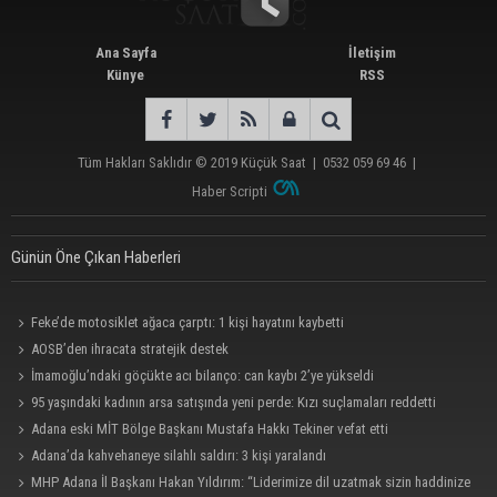
Ana Sayfa
İletişim
Künye
RSS
Tüm Hakları Saklıdır © 2019
Küçük Saat
|
0532 059 69 46
|
Haber Scripti
Günün Öne Çıkan Haberleri
Feke’de motosiklet ağaca çarptı: 1 kişi hayatını kaybetti
AOSB’den ihracata stratejik destek
İmamoğlu’ndaki göçükte acı bilanço: can kaybı 2’ye yükseldi
95 yaşındaki kadının arsa satışında yeni perde: Kızı suçlamaları reddetti
Adana eski MİT Bölge Başkanı Mustafa Hakkı Tekiner vefat etti
Adana’da kahvehaneye silahlı saldırı: 3 kişi yaralandı
MHP Adana İl Başkanı Hakan Yıldırım: “Liderimize dil uzatmak sizin haddinize