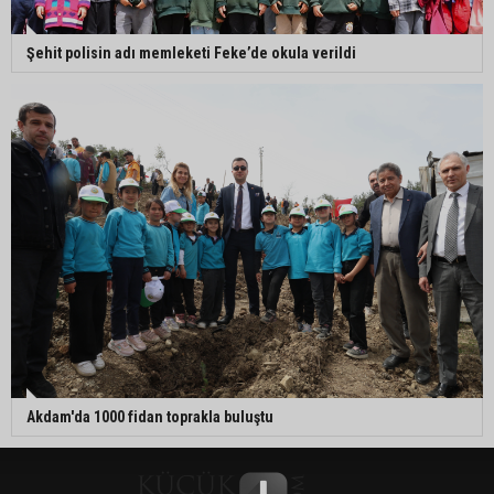
Şehit polisin adı memleketi Feke’de okula verildi
Akdam'da 1000 fidan toprakla buluştu