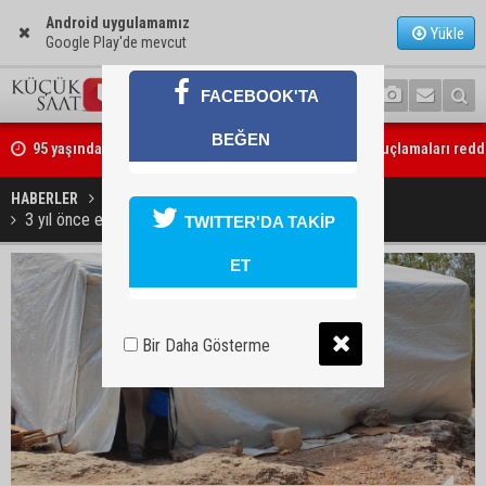
Android uygulamamız
Yükle
Google Play'de mevcut
FACEBOOK'TA
95 yaşındaki kadının arsa satışında yeni perde: Kızı suçlamaları redd
BEĞEN
İmamoğlu’ndaki göçükte acı bilanço: can kaybı 2’ye yükseldi
HABERLER
YAŞAM
3 yıl önce eşi terk etti, şimdi de ev sahibi sokağa attı
TWITTER'DA TAKİP
ET
Bir Daha Gösterme