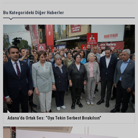
Yeni Parti’nin Sarıçam ve Karataş teşkilatları
Bu Kategorideki Diğer Haberler
oluşturuldu
Feke Belediye Başkanı Cömert Özen, Adana
Valisi Mustafa Yavuz’u makamında ziyaret etti
Yeni Parti Çukurova kurucu ilçe başkanı Ümit Arif
Özsoy oldu
Enerji ve Tabii Kaynaklar Bakanı Alparslan
Bayraktar: “Ceyhan’ı Rotterdam’a çevirebiliriz”
Adana’da Ortak Ses: “Oya Tekin Serbest Bırakılsın”
Başkan Ali Bedrettin Karataş’tan sahiller için