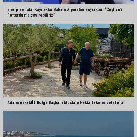
Enerji ve Tabii Kaynaklar Bakanı Alparslan Bayraktar: “Ceyhan’ı
Rotterdam’a çevirebiliriz”
Adana eski MİT Bölge Başkanı Mustafa Hakkı Tekiner vefat etti