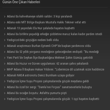
Günün Öne Çıkan Haberleri
Adana’da kahvehaneye silahlı saldırı: 3 kişi yaralandı
Adana eski MİT Bölge Başkanı Mustafa Hakkı Tekiner vefat etti
Adanalı 13 yaşındaki Ela Nur şelalede hayatını kaybetti
Adana’da birlikte yaşadığı erkeğin şiddetine maruz kalan kadın yardım istedi
Yedigöze’deki göçüğün nedeni belli oldu
Adanalı araştırmacı Burhan Eptemli CHP’de başkan yardımcısı oldu
Adana’da 52 yıllık yorgancı mesleğinin geleceğinden endişeli: “Bu mesleği
çocuğuma bile öğretemedim”
Yeni Parti'de Seyhan İlçe Başkanlığına Mehmet Şahin Gümüş getirildi
Adana’da Huzur ve Güven uygulaması: 62 aranan şahıs yakalandı
MHP Adana İl Başkanı Hakan Yıldırım: “Liderimize dil uzatmak sizin haddinize
değildir”
Adanalı NASA astronotu Deniz Burnham uzaya gidiyor
Yedigöze İçme Suyu Projesi çalışmalarında göçük meydana geldi
Adana’da özel bir sergi: “Damla’nın Fırçası” sanatseverlerle buluştu
Adana’da sıcağın boyutu: Asfaltta yumurta pişti
Yedigöze İçme Suyu Projesi çalışmalarında göçük: 1 işçi hayatını kaybetti