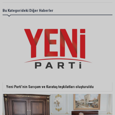
Başkan Ali Bedrettin Karataş’tan sahiller için
Bu Kategorideki Diğer Haberler
duyarlılık çağrısı
MHP Adana İl Başkanı Hakan Yıldırım:
“Liderimize dil uzatmak sizin haddinize değildir”
Adanalı 13 yaşındaki Ela Nur şelalede hayatını
kaybetti
Adanalı NASA astronotu Deniz Burnham uzaya
Yeni Parti’nin Sarıçam ve Karataş teşkilatları oluşturuldu
gidiyor
Kozan’da üreticilere yangın ve anız uyarısı