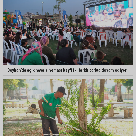
Belediye binasına girmek isteyen servisçilere
biber gazlı müdahale
Adana’da taziye evinde silah çeken kişi gözaltına
alındı
Ceyhan’da açık hava sineması keyfi iki farklı parkta devam ediyor