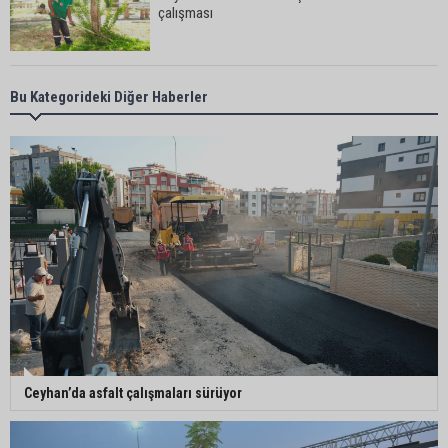
çalışması
Orhan Bayram’dan AK Parti’ye Yüreğir çıkışı:
Bu Kategorideki Diğer Haberler
“Bizim belediye meclis üyelerimize ne yaptınız?
Siz önce onu anlatın”
Sarıçam’da su ürünlerine yönelik denetimler
sürüyor
Ceyhan’da yangına giden itfaiye aracı devrildi: 3
kişi yaralandı
Çukurova Belediye Başkanı Emrah Kozay
Ceyhan’da asfalt çalışmaları sürüyor
CHP’den ayrıldığını açıkladı