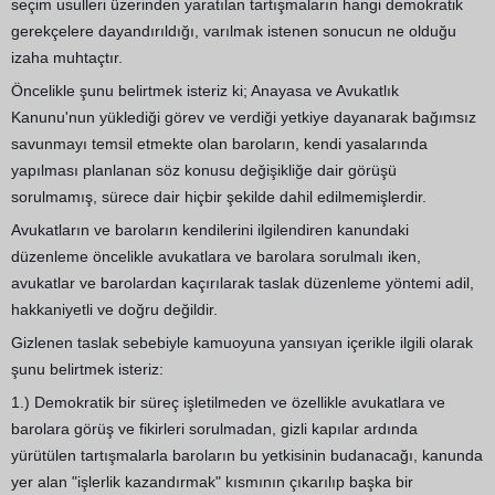
seçim usulleri üzerinden yaratılan tartışmaların hangi demokratik
gerekçelere dayandırıldığı, varılmak istenen sonucun ne olduğu
izaha muhtaçtır.
Öncelikle şunu belirtmek isteriz ki; Anayasa ve Avukatlık
Kanunu'nun yüklediği görev ve verdiği yetkiye dayanarak bağımsız
savunmayı temsil etmekte olan baroların, kendi yasalarında
yapılması planlanan söz konusu değişikliğe dair görüşü
sorulmamış, sürece dair hiçbir şekilde dahil edilmemişlerdir.
Avukatların ve baroların kendilerini ilgilendiren kanundaki
düzenleme öncelikle avukatlara ve barolara sorulmalı iken,
avukatlar ve barolardan kaçırılarak taslak düzenleme yöntemi adil,
hakkaniyetli ve doğru değildir.
Gizlenen taslak sebebiyle kamuoyuna yansıyan içerikle ilgili olarak
şunu belirtmek isteriz:
1.) Demokratik bir süreç işletilmeden ve özellikle avukatlara ve
barolara görüş ve fikirleri sorulmadan, gizli kapılar ardında
yürütülen tartışmalarla baroların bu yetkisinin budanacağı, kanunda
yer alan "işlerlik kazandırmak" kısmının çıkarılıp başka bir