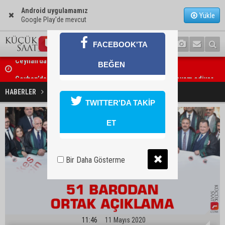
Android uygulamamız
Yükle
Google Play'de mevcut
FACEBOOK'TA
BEĞEN
Ceyhan’da açık hava sineması keyfi iki farklı parkta devam ediyor
51 Barodan ortak açıklama
HABERLER
GÜNDEM
TWITTER'DA TAKİP
ET
Bir Daha Gösterme
11:46
11 Mayıs 2020