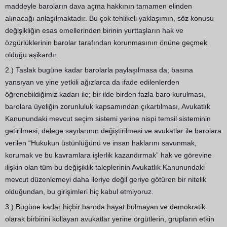
maddeyle baroların dava açma hakkının tamamen elinden
alınacağı anlaşılmaktadır. Bu çok tehlikeli yaklaşımın, söz konusu
değişikliğin esas emellerinden birinin yurttaşların hak ve
özgürlüklerinin barolar tarafından korunmasının önüne geçmek
olduğu aşikardır.
2.) Taslak bugüne kadar barolarla paylaşılmasa da; basına
yansıyan ve yine yetkili ağızlarca da ifade edilenlerden
öğrenebildiğimiz kadarı ile; bir ilde birden fazla baro kurulması,
barolara üyeliğin zorunluluk kapsamından çıkartılması, Avukatlık
Kanunundaki mevcut seçim sistemi yerine nispi temsil sisteminin
getirilmesi, delege sayılarının değiştirilmesi ve avukatlar ile barolara
verilen “Hukukun üstünlüğünü ve insan haklarını savunmak,
korumak ve bu kavramlara işlerlik kazandırmak” hak ve görevine
ilişkin olan tüm bu değişiklik taleplerinin Avukatlık Kanunundaki
mevcut düzenlemeyi daha ileriye değil geriye götüren bir nitelik
olduğundan, bu girişimleri hiç kabul etmiyoruz.
3.) Bugüne kadar hiçbir baroda hayat bulmayan ve demokratik
olarak birbirini kollayan avukatlar yerine örgütlerin, grupların etkin