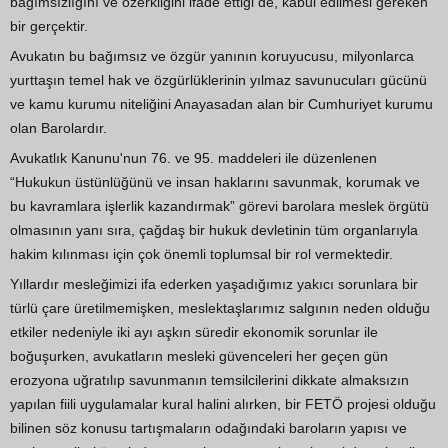
bağımsızlığını ve özerkliğini ifade ettiği de, kabul edilmesi gereken
bir gerçektir.
Avukatın bu bağımsız ve özgür yanının koruyucusu, milyonlarca
yurttaşın temel hak ve özgürlüklerinin yılmaz savunucuları gücünü
ve kamu kurumu niteliğini Anayasadan alan bir Cumhuriyet kurumu
olan Barolardır.
Avukatlık Kanunu'nun 76. ve 95. maddeleri ile düzenlenen
“Hukukun üstünlüğünü ve insan haklarını savunmak, korumak ve
bu kavramlara işlerlik kazandırmak” görevi barolara meslek örgütü
olmasının yanı sıra, çağdaş bir hukuk devletinin tüm organlarıyla
hakim kılınması için çok önemli toplumsal bir rol vermektedir.
Yıllardır mesleğimizi ifa ederken yaşadığımız yakıcı sorunlara bir
türlü çare üretilmemişken, meslektaşlarımız salgının neden olduğu
etkiler nedeniyle iki ayı aşkın süredir ekonomik sorunlar ile
boğuşurken, avukatların mesleki güvenceleri her geçen gün
erozyona uğratılıp savunmanın temsilcilerini dikkate almaksızın
yapılan fiili uygulamalar kural halini alırken, bir FETÖ projesi olduğu
bilinen söz konusu tartışmaların odağındaki baroların yapısı ve