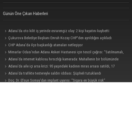
Günün Öne Çıkan Haberleri
Adana’da oto kilit iş yerinde esrarengiz olay: 2 kişi hayatını kaybetti
Çukurova Belediye Başkanı Emrah Kozay CHP’den ayrıldığını açıkladı
CHP Adana’da ilçe başkanlığı atamaları netleşiyor
Mimarlar Odası’ndan Adana Askeri Hastanesi için tescil çağrısı: “Satılmamalı,
amaç dışı kullanılmamalı”
Adana’da internet kablosu hırsızlığı kamerada: Mahallenin bir bölümünde
internet erişimi kesildi
Adana’da aile içi arsa krizi: 95 yaşındaki kadının miras arsası satıldı, 17
milyonun 13 milyonu harcandı
Adana’da trafikte testereyle saldırı iddiası: Şüpheli tutuklandı
Doç. Dr. Efsun Somay’dan implant uyarısı: “Sigara en büyük risk”
Adana’da taziye evinde silah çeken kişi gözaltına alındı
Belediye binasına girmek isteyen servisçilere biber gazlı müdahale
CHP Adana Milletvekili Dr. Müzeyyen Şevkin: “Ortadoğu’da kalıcı barış ve iş
birliği sağlanmalı”
AOSB’de üniversite-sanayi iş birliği toplantısı gerçekleştirildi
CHP Adana Milletvekili Dr. Müzeyyen Şevkin: “Akdeniz bir atık deposuna
dönüşmemeli”
Ceyhan’da yangına giden itfaiye aracı devrildi: 3 kişi yaralandı
Uluslararası Adana Altın Koza Film Festivali’nde Orhan Kemal Emek