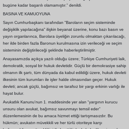
bugüne kadar başarılı olamamıştır.” denildi.
BASINA VE KAMUOYUNA
Sayın Cumhurbaşkanı tarafından "Baroların seçim sisteminde
değişiklik yapılacağına" ilişkin beyanat üzerine, konu bazı basın ve
yayın organlarınca, Barolara üyeliğin zorunlu olmaktan çıkarılacağı,
her ilde birden fazla Baronun kurulmasına izin verileceği ve seçim
sisteminin değiştirileceği şeklinde haberleştirilmiştir.
Anayasamızda açıkça yazılı olduğu üzere; Türkiye Cumhuriyeti laik,
demokratik, sosyal bir hukuk devletidir. Güçlü bir demokrasiye sahip
olmanın ilk şartı, tüm dünyada da kabul edildiği üzere, hukuk devleti
ilkesinin tüm kurumları ile işler halde olmasından geçer. Hukuk
devleti; ancak güçlü, bağımsız ve tarafsız bir yargı erkinin varlığı ile
hayat bulur.
Avukatlık Kanunu'nun 1. maddesinde yer alan “yargının kurucu
unsuru olan avukat, bağımsız savunmayı temsil eder”
düzenlemesinin de bu amaca hizmet ettiği tartışmasızdır. Bu
hükmün; avukatın müvekkili ve her türlü otoriteye karşı