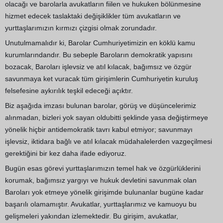
olacağı ve barolarla avukatların fiilen ve hukuken bölünmesine
hizmet edecek taslaktaki değişiklikler tüm avukatların ve
yurttaşlarımızın kırmızı çizgisi olmak zorundadır.
Unutulmamalıdır ki, Barolar Cumhuriyetimizin en köklü kamu
kurumlarındandır. Bu sebeple Baroların demokratik yapısını
bozacak, Baroları işlevsiz ve atıl kılacak, bağımsız ve özgür
savunmaya ket vuracak tüm girişimlerin Cumhuriyetin kuruluş
felsefesine aykırılık teşkil edeceği açıktır.
Biz aşağıda imzası bulunan barolar, görüş ve düşüncelerimiz
alınmadan, bizleri yok sayan oldubitti şeklinde yasa değiştirmeye
yönelik hiçbir antidemokratik tavrı kabul etmiyor; savunmayı
işlevsiz, iktidara bağlı ve atıl kılacak müdahalelerden vazgeçilmesi
gerektiğini bir kez daha ifade ediyoruz.
Bugün esas görevi yurttaşlarımızın temel hak ve özgürlüklerini
korumak, bağımsız yargıyı ve hukuk devletini savunmak olan
Baroları yok etmeye yönelik girişimde bulunanlar bugüne kadar
başarılı olamamıştır. Avukatlar, yurttaşlarımız ve kamuoyu bu
gelişmeleri yakından izlemektedir. Bu girişim, avukatlar,