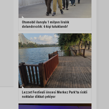
Otomobil ilanıyla 1 milyon liralık
dolandırıcılık: 6 kişi tutuklandı!
Lezzet Festi̇vali̇ öncesi̇ Merkez Park’ta ri̇skli̇
noktalar di̇kkat çeki̇yor