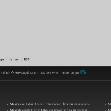
nye
İletişim
RSS
 Saklıdır © 2019
Küçük Saat
|
0532 059 69 46
|
Haber Scripti
Adana’ya acı haber: Adanalı polis memuru İstanbul’daki kazada
Ad
hayatını kaybetti
Adana’da engelli kişiden haber alınamıyor: son anları güvenlik
Ad