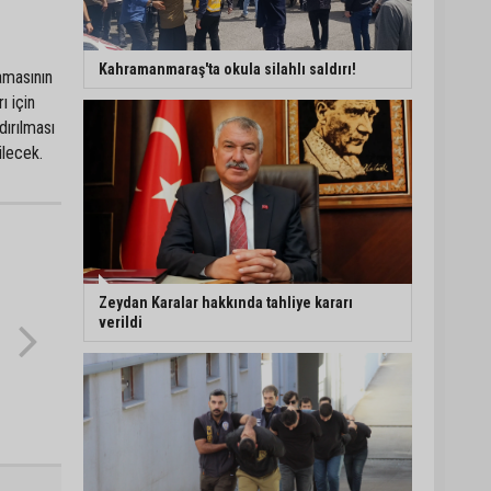
Adana’da 478 yıllık
Kemeraltı Camii’nde
Kahramanmaraş'ta okula silahlı saldırı!
lamasının
sprey boya krizi:
Vatandaşlar denetimlerin
ı için
artırılmasını istedi
dırılması
Adana’ya acı haber:
ilecek.
Adanalı polis memuru
İstanbul’daki kazada
hayatını kaybetti
Feke Belediyesi’nden
Çondu Mahallesi’nde yol
çalışması
Zeydan Karalar hakkında tahliye kararı
verildi