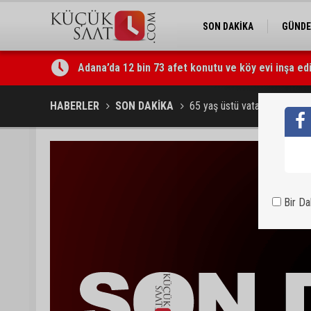
SON DAKİKA
GÜND
Adana’da 12 bin 73 afet konutu ve köy evi inşa edi
Tarihi Tepebağ Projesi için değerlendirme toplantı
HABERLER
SON DAKİKA
65 yaş üstü vatandaşlara çi
Bir D