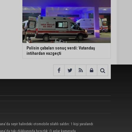
Polisin çabaları sonuç verdi: Vatandaş
intihardan vazgeçti
ana’da seyir halindeki otomobile silahlı saldırı: 1 kişi yaralandı
ana’da takı dükkanında hırsızlık: O anlar kamerada