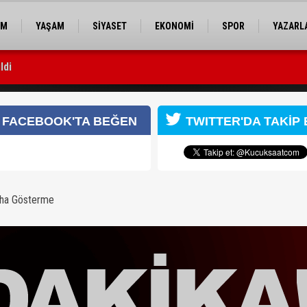
EM
YAŞAM
SİYASET
EKONOMİ
SPOR
YAZARL
ldi
sı yapıldı
fte müjde
FACEBOOK'TA BEĞEN
TWITTER'DA TAKİP 
aha Gösterme