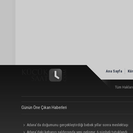
Ana Sayfa
Kü
Tüm Hakları
Günün Öne Çıkan Haberleri
Adana’da doğumunu gerçekleştirdiği bebek yıllar sonra meslektaşı
oldu: “Bu çok gurur verici”
Adana’daki kebapçı saldırısında yeni gelişme: 6 şüpheli tutuklandı