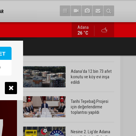
AR
Adana
Nesine 2. Lig’de Adana temsilcilerinin ilk hafta fikstürü belli ol
26 °C
ET
Adana’da 12 bin 73 afet
konutu ve köy evi inşa
edildi
Tarihi Tepebağ Projesi
için değerlendirme
toplantısı yapıldı
Nesine 2. Lig’de Adana