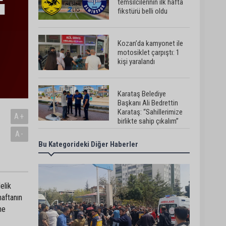
temsilcilerinin ilk hafta
fikstürü belli oldu
Kozan’da kamyonet ile
motosiklet çarpıştı: 1
kişi yaralandı
Karataş Belediye
Başkanı Ali Bedrettin
Karataş: “Sahillerimize
A+
birlikte sahip çıkalım”
A-
Bu Kategorideki Diğer Haberler
Pozantı’da İlçe
Jandarma Komutanlığı
ekipleri vatandaşları
dijital dolandırıcılığa
karşı uyardı
elik
Adana Lezzet Festivali
haftanın
için stratejik hazırlık
ne
toplantısı yapıldı