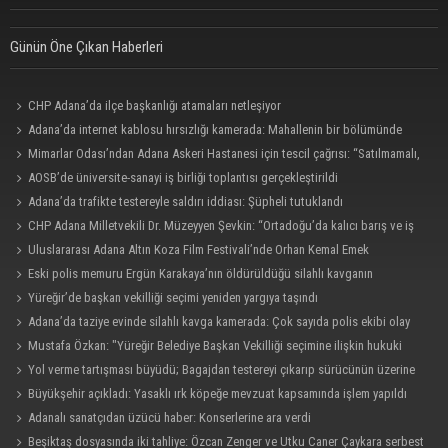
Günün Öne Çıkan Haberleri
CHP Adana’da ilçe başkanlığı atamaları netleşiyor
Adana’da internet kablosu hırsızlığı kamerada: Mahallenin bir bölümünde
internet erişimi kesildi
Mimarlar Odası’ndan Adana Askeri Hastanesi için tescil çağrısı: “Satılmamalı,
amaç dışı kullanılmamalı”
AOSB’de üniversite-sanayi iş birliği toplantısı gerçekleştirildi
Adana’da trafikte testereyle saldırı iddiası: Şüpheli tutuklandı
CHP Adana Milletvekili Dr. Müzeyyen Şevkin: “Ortadoğu’da kalıcı barış ve iş
birliği sağlanmalı”
Uluslararası Adana Altın Koza Film Festivali’nde Orhan Kemal Emek
Ödülleri’nin sahipleri belli oldu
Eski polis memuru Ergün Karakaya’nın öldürüldüğü silahlı kavganın
görüntüleri ortaya çıktı
Yüreğir’de başkan vekilliği seçimi yeniden yargıya taşındı
Adana’da taziye evinde silahlı kavga kamerada: Çok sayıda polis ekibi olay
yerine sevk edildi
Mustafa Özkan: "Yüreğir Belediye Başkan Vekilliği seçimine ilişkin hukuki
süreç başlatıldı"
Yol verme tartışması büyüdü; Bagajdan testereyi çıkarıp sürücünün üzerine
yürüdü
Büyükşehir açıkladı: Yasaklı ırk köpeğe mevzuat kapsamında işlem yapıldı
Adanalı sanatçıdan üzücü haber: Konserlerine ara verdi
Beşiktaş dosyasında iki tahliye: Özcan Zenger ve Utku Caner Çaykara serbest