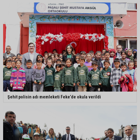
Şehit polisin adı memleketi Feke’de okula verildi