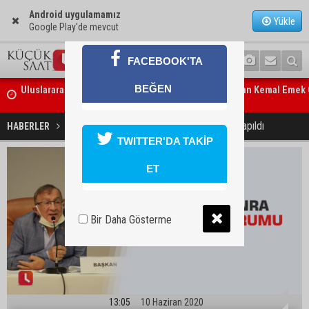
Android uygulamamız
Yükle
Google Play'de mevcut
Uluslararası Adana Altın Koza Film Festivali’nde Orhan Kemal Emek 
FACEBOOK'TA
sahipleri belli oldu
BEĞEN
Adana’da trafikte testereyle saldırı iddiası: Şüpheli tutuklandı
95 gün sonra meclis oturumu yapıldı
HABERLER
YAŞAM
TWITTER'DA TAKİP
ET
Bir Daha Gösterme
13:05
10 Haziran 2020