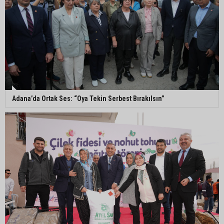
CHP Adana’da ilçe başkanlığı atamaları
netleşiyor
Adana Büyükşehir Yaz Spor Okulları’nda 30 bin
çocuk sporla buluştu
Adana’da Ortak Ses: “Oya Tekin Serbest Bırakılsın”
Beşiktaş dosyasında iki tahliye: Özcan Zenger ve
Utku Caner Çaykara serbest bırakıldı
Vali Mustafa Yavuz: “Adana’da huzur ve güven
ortamını daha da güçlendirmek için çalışıyoruz”