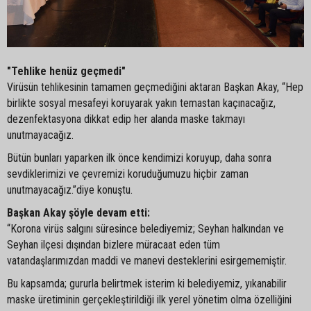
"Tehlike henüz geçmedi"
Virüsün tehlikesinin tamamen geçmediğini aktaran Başkan Akay, “Hep
birlikte sosyal mesafeyi koruyarak yakın temastan kaçınacağız,
dezenfektasyona dikkat edip her alanda maske takmayı
unutmayacağız.
Bütün bunları yaparken ilk önce kendimizi koruyup, daha sonra
sevdiklerimizi ve çevremizi koruduğumuzu hiçbir zaman
unutmayacağız.”diye konuştu.
Başkan Akay şöyle devam etti:
“Korona virüs salgını süresince belediyemiz; Seyhan halkından ve
Seyhan ilçesi dışından bizlere müracaat eden tüm
vatandaşlarımızdan maddi ve manevi desteklerini esirgememiştir.
Bu kapsamda; gururla belirtmek isterim ki belediyemiz, yıkanabilir
maske üretiminin gerçekleştirildiği ilk yerel yönetim olma özelliğini