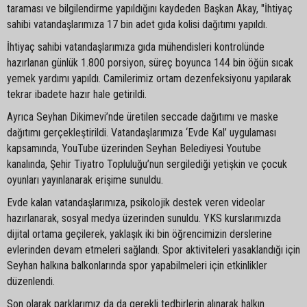
taraması ve bilgilendirme yapıldığını kaydeden Başkan Akay, "İhtiyaç
sahibi vatandaşlarımıza 17 bin adet gıda kolisi dağıtımı yapıldı.
İhtiyaç sahibi vatandaşlarımıza gıda mühendisleri kontrolünde
hazırlanan günlük 1.800 porsiyon, süreç boyunca 144 bin öğün sıcak
yemek yardımı yapıldı. Camilerimiz ortam dezenfeksiyonu yapılarak
tekrar ibadete hazır hale getirildi.
Ayrıca Seyhan Dikimevi’nde üretilen seccade dağıtımı ve maske
dağıtımı gerçekleştirildi. Vatandaşlarımıza ‘Evde Kal’ uygulaması
kapsamında, YouTube üzerinden Seyhan Belediyesi Youtube
kanalında, Şehir Tiyatro Topluluğu’nun sergilediği yetişkin ve çocuk
oyunları yayınlanarak erişime sunuldu.
Evde kalan vatandaşlarımıza, psikolojik destek veren videolar
hazırlanarak, sosyal medya üzerinden sunuldu. YKS kurslarımızda
dijital ortama geçilerek, yaklaşık iki bin öğrencimizin derslerine
evlerinden devam etmeleri sağlandı. Spor aktiviteleri yasaklandığı için
Seyhan halkına balkonlarında spor yapabilmeleri için etkinlikler
düzenlendi.
Son olarak parklarımız da da gerekli tedbirlerin alınarak halkın