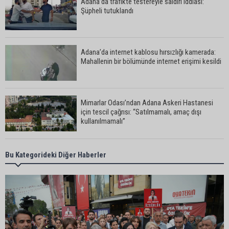
Adana’da trafikte testereyle saldırı iddiası:
Şüpheli tutuklandı
Adana’da internet kablosu hırsızlığı kamerada:
Mahallenin bir bölümünde internet erişimi kesildi
Mimarlar Odası’ndan Adana Askeri Hastanesi
için tescil çağrısı: “Satılmamalı, amaç dışı
kullanılmamalı”
CHP Adana Milletvekili Dr. Müzeyyen Şevkin:
Bu Kategorideki Diğer Haberler
“Ortadoğu’da kalıcı barış ve iş birliği sağlanmalı”
AOSB’de üniversite-sanayi iş birliği toplantısı
gerçekleştirildi