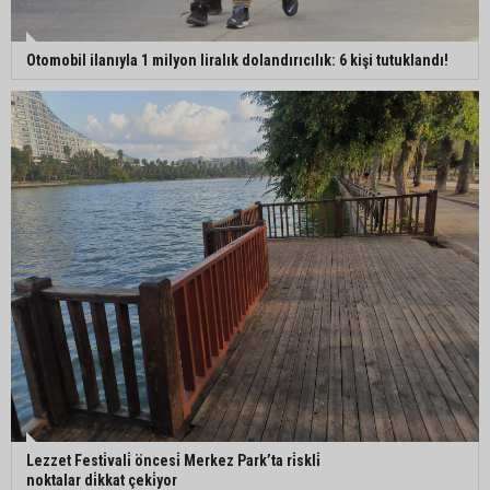
Otomobil ilanıyla 1 milyon liralık dolandırıcılık: 6 kişi tutuklandı!
Lezzet Festi̇vali̇ öncesi̇ Merkez Park’ta ri̇skli̇
noktalar di̇kkat çeki̇yor