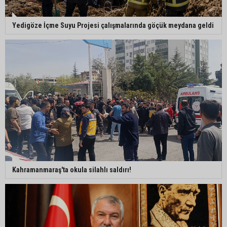
İmamoğlu’ndaki göçükte acı bilanço: can kaybı
Yedigöze İçme Suyu Projesi çalışmalarında göçük meydana geldi
2’ye yükseldi
Feke’de motosiklet ağaca çarptı: 1 kişi hayatını
kaybetti
AOSB’den ihracata stratejik destek
Kahramanmaraş'ta okula silahlı saldırı!