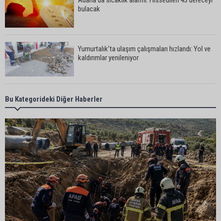
bulacak
Yumurtalık’ta ulaşım çalışmaları hızlandı: Yol ve
kaldırımlar yenileniyor
Otoyolda akılalmaz olay: Önce çaldılar, sonra
Bu Kategorideki Diğer Haberler
“Hırsız çok” diye uyardılar
Müzeyyen Şevkin: “Mısırın alım fiyatı en az 17 lira
olarak açıklanmalı”
95 yaşındaki kadının arsa satışında yeni perde:
Kızı suçlamaları reddetti