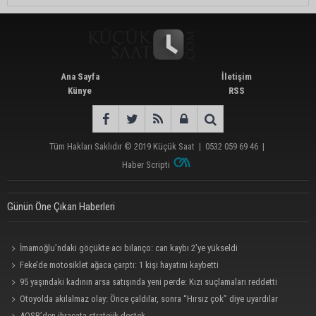
Ana Sayfa
İletişim
Künye
RSS
Tüm Hakları Saklıdır © 2019
Küçük Saat
|
0532 059 69 46
|
Haber Scripti
Günün Öne Çıkan Haberleri
İmamoğlu’ndaki göçükte acı bilanço: can kaybı 2’ye yükseldi
Feke’de motosiklet ağaca çarptı: 1 kişi hayatını kaybetti
95 yaşındaki kadının arsa satışında yeni perde: Kızı suçlamaları reddetti
Otoyolda akılalmaz olay: Önce çaldılar, sonra “Hırsız çok” diye uyardılar
AOSB’den ihracata stratejik destek