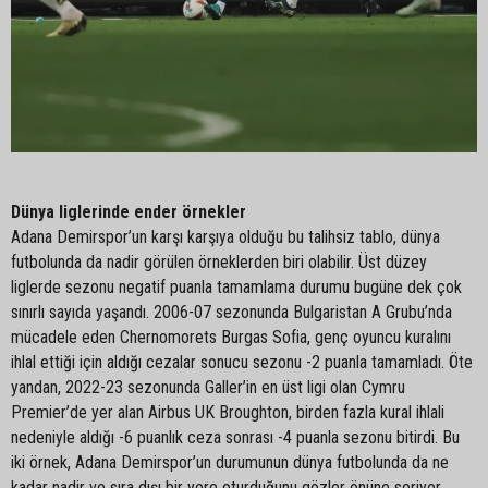
Dünya liglerinde ender örnekler
Adana Demirspor’un karşı karşıya olduğu bu talihsiz tablo, dünya
futbolunda da nadir görülen örneklerden biri olabilir. Üst düzey
liglerde sezonu negatif puanla tamamlama durumu bugüne dek çok
sınırlı sayıda yaşandı. 2006-07 sezonunda Bulgaristan A Grubu’nda
mücadele eden Chernomorets Burgas Sofia, genç oyuncu kuralını
ihlal ettiği için aldığı cezalar sonucu sezonu -2 puanla tamamladı. Öte
yandan, 2022-23 sezonunda Galler’in en üst ligi olan Cymru
Premier’de yer alan Airbus UK Broughton, birden fazla kural ihlali
nedeniyle aldığı -6 puanlık ceza sonrası -4 puanla sezonu bitirdi. Bu
iki örnek, Adana Demirspor’un durumunun dünya futbolunda da ne
kadar nadir ve sıra dışı bir yere oturduğunu gözler önüne seriyor.