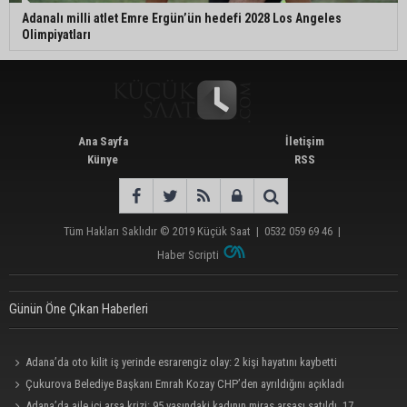
Adanalı milli atlet Emre Ergün’ün hedefi 2028 Los Angeles
Olimpiyatları
Ana Sayfa
İletişim
Künye
RSS
Tüm Hakları Saklıdır © 2019
Küçük Saat
|
0532 059 69 46
|
Haber Scripti
Günün Öne Çıkan Haberleri
Adana’da oto kilit iş yerinde esrarengiz olay: 2 kişi hayatını kaybetti
Çukurova Belediye Başkanı Emrah Kozay CHP’den ayrıldığını açıkladı
Adana’da aile içi arsa krizi: 95 yaşındaki kadının miras arsası satıldı, 17