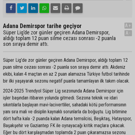
Adana Demirspor tarihe geçiyor
A+
Süper Lig’de zor günler geçiren Adana Demirspor,
A-
aldığı toplam 12 puan silme cezası sonrası -2 puanla
son sıraya demir attı.
Süper Lig’de zor günler geçiren Adana Demirspor, aldığı toplam 12
puan silme cezası sonrası -2 puanla son sıraya demir attı. Akdeniz
ekibi, kalan 4 maçtan en az 2 puan alamazsa Türkiye futbol tarihinde
bir ilki yaşayarak sezonu negatif puanla tamamlayan ilk takım olacak.
2024-2025 Trendyol Süper Lig sezonunda Adana Demirspor için
işler başından itibaren yolunda gitmedi. Sezona teknik ve idari
sıkıntılarla başlayan mavi-lacivertliler, sahadaki kötü performansının
yanı sıra mali ve disiplin kaynaklı sorunlarla da boğuştu. Lig bitimine
dört hafta kala -2 puanda kalan Adana temsilcisi, Beşiktaş, Hatayspor,
Başakşehir ve Gaziantep FK ile oynayacağı kritik maçlara çıkacak.
Eğer bu dört karşılaşmadan toplamda 2 puan çıkaramazsa sezonu