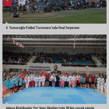
Ceyhan’da açık hava sineması keyfi iki farklı
parkta devam ediyor
5. Yunusoğlu Futbol Turnuvası’nda final heyecanı
5. Yunusoğlu Futbol Turnuvası’nda final heyecanı
Ceyhan’da Necdet Sevinç Parkı’nda bakım
çalışması
Orhan Bayram’dan AK Parti’ye Yüreğir çıkışı:
“Bizim belediye meclis üyelerimize ne yaptınız?
Siz önce onu anlatın”
Adana Büyükşehir Yaz Spor Okulları’nda 30 bin çocuk sporla