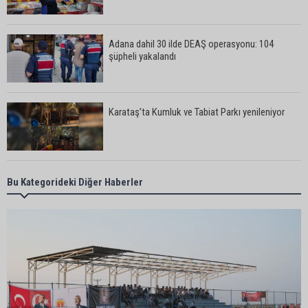
Adana dahil 30 ilde DEAŞ operasyonu: 104
şüpheli yakalandı
Karataş’ta Kumluk ve Tabiat Parkı yenileniyor
Bekir Şimşek’ten Mustafa Özkan’a ziyaret
Bu Kategorideki Diğer Haberler
Ceyhan’da asfalt çalışmaları sürüyor