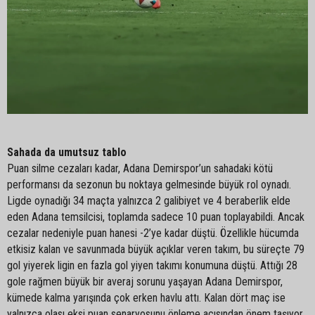
Sahada da umutsuz tablo
Puan silme cezaları kadar, Adana Demirspor’un sahadaki kötü
performansı da sezonun bu noktaya gelmesinde büyük rol oynadı.
Ligde oynadığı 34 maçta yalnızca 2 galibiyet ve 4 beraberlik elde
eden Adana temsilcisi, toplamda sadece 10 puan toplayabildi. Ancak
cezalar nedeniyle puan hanesi -2’ye kadar düştü. Özellikle hücumda
etkisiz kalan ve savunmada büyük açıklar veren takım, bu süreçte 79
gol yiyerek ligin en fazla gol yiyen takımı konumuna düştü. Attığı 28
gole rağmen büyük bir averaj sorunu yaşayan Adana Demirspor,
kümede kalma yarışında çok erken havlu attı. Kalan dört maç ise
yalnızca olası eksi puan senaryosunu önleme açısından önem taşıyor.