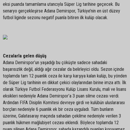
eksi puanda tamamlama utancıyla Süper Lig tarihine geçecek. Bu
senaryo gerçekleşirse Adana Demirspor, Türkiye’nin en üst düzey
futbol liginde sezonu negatif puanla bitiren ilk kulüp olacak.
Cezalarla gelen düşüş
Adana Demirspor’un yaşadığı bu çöküşte sadece sahadaki
başarısızlık değil, aldığı ağır cezalar da belirleyici oldu. Sezon içinde
toplamda tam 12 puanlık ceza ile karşı karşıya kalan kulüp, bu yönden
de Süper Lig tarihinin en dikkat çekici olaylarından birine imza attı. İlk
olarak Türkiye Futbol Federasyonu Kulüp Lisans Kurulu, mali ve lisans
eksikleri nedeniyle Adana Demirspor’a 3 puan silme cezası verdi.
Ardından FIFA Disiplin Komitesi devreye girdi ve kulübün uluslararası
borçları nedeniyle 6 puanlık ek bir ceza uyguladı. Tüm bunların
üzerine, Galatasaray maçında sahadan çekilme nedeniyle verilen 3
puanlık hükmen mağlubiyet cezası eklendi. Böylece toplamda 12
puanı silinen Adana Demirspor, sahada kazandığı puanları koruyamaz