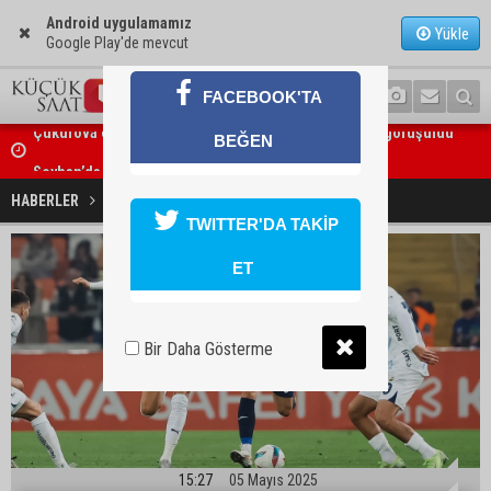
Android uygulamamız
Yükle
Google Play'de mevcut
FACEBOOK'TA
BEĞEN
Seyhan’da gıda işletmelerine sıkı denetim
Adana Demirspor tarihe geçiyor
HABERLER
SPOR
TWITTER'DA TAKİP
ET
Bir Daha Gösterme
15:27
05 Mayıs 2025