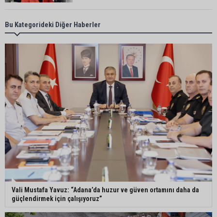
Adana’da taziye evinde silahlı kavga kamerada:
Bu Kategorideki Diğer Haberler
Çok sayıda polis ekibi olay yerine sevk edildi
Adana’da parktaki OED cihazını çalan şüpheli
tutuklandı
Seyhan’da fırın ve pastanelere hijyen denetimi
gerçekleştirildi
Eski polis memuru Ergün Karakaya’nın
öldürüldüğü silahlı kavganın görüntüleri ortaya
çıktı
Vali Mustafa Yavuz: “Adana’da huzur ve güven ortamını daha da
güçlendirmek için çalışıyoruz”
İmamoğlu’nda hijyen ve etiket kontrolü