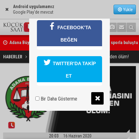
Android uygulamamız
Yükle
Google Play'de mevcut
FACEBOOK'TA
Adana Büyükşehir Yaz Spor Okulları’nda 30 bin çocuk sporla buluştu
BEĞEN
Beşiktaş dosyasında iki tahliye: Özcan Zenger ve Utku Caner Çaykar
Adana hukuk dünyasını şoke eden ölüm!
HABERLER
GÜNDEM
TWITTER'DA TAKİP
bırakıldı
ET
Bir Daha Gösterme
20:03
16 Haziran 2020