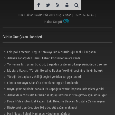
Tüm Hakları Saklıdır © 2019
Küçük Saat
|
0532 059 69 46
|
Haber Scripti
Günün Öne Çıkan Haberleri
Eski polis memuru Ergün Karakaya’nın öldürüldüğü silahlı kavganın
görüntüleri ortaya çıktı
Adanalı sanatçıdan üzücü haber: Konserlerine ara verdi
Yol verme tartışması büyüdü; Bagajdan testereyi çıkarıp sürücünün üzerine
yürüdü
Mustafa Özkan: "Yüreğir Belediye Başkan Vekilliği seçimine ilişkin hukuki
süreç başlatıldı"
Yüreğir’de başkan vekilliği seçimi yeniden yargıya taşındı
Filistin konvoyu Adana'da destek mitingiyle karşılandı
Büyükşehir açıkladı: Yasaklı ırk köpeğe mevzuat kapsamında işlem yapıldı
Adana’da motosiklet hırsızından ilginç savunma: “Eve gitmek için aldım, geri
verecektim”
Pozantı’da motosiklet kazası: Eski Belediye Başkanı Mustafa Çay’ın yeğeni
hayatını kaybetti
Büyükşehirden üreticiye 168 adet süt sağım makinesi
Halil Nacar, Balcalı Hastanesi yönetimini ağırladı