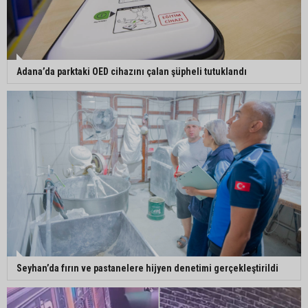
Adana’da parktaki OED cihazını çalan şüpheli tutuklandı
Seyhan’da fırın ve pastanelere hijyen denetimi gerçekleştirildi