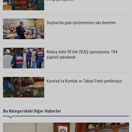
Seyhan’da gıda işletmelerine sıkı denetim
Adana dahil 30 ilde DEAŞ operasyonu: 104
şüpheli yakalandı
Karataş’ta Kumluk ve Tabiat Parkı yenileniyor
Bekir Şimşek’ten Mustafa Özkan’a ziyaret
Bu Kategorideki Diğer Haberler