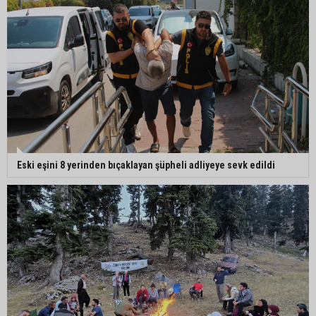
Sevgilisini darbettiği görüntüler ortaya çıkmıştı:
Suçunu kabul eden şahıs tutuklandı
Eski eşini 8 yerinden bıçaklayan şüpheli adliyeye sevk edildi