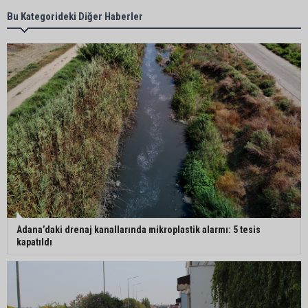
Toroslar'ın zirvesinde tarihi yörük toyu
Bu Kategorideki Diğer Haberler
Eski eşini 13 gün önce "mezar yeri alacağım"
diyerek tehdit etmişti: 8 yerinden bıçakladı
Doç. Dr. Berat Akıncı “çerçeve yasa” teklifini
değerlendirdi: “Bu yasa teklifi kesinlikle bir af
kanunu değil”
Başkan Doğan’dan mısır uyarısı: “TMO ya yüksek
Adana’daki drenaj kanallarında mikroplastik alarmı: 5 tesis
fiyat açıklamalı ya da hiç açıklamamalı”
kapatıldı
Çukurova Çiftçisinden TMO'ya fiyat ve ithalat
tepkisi