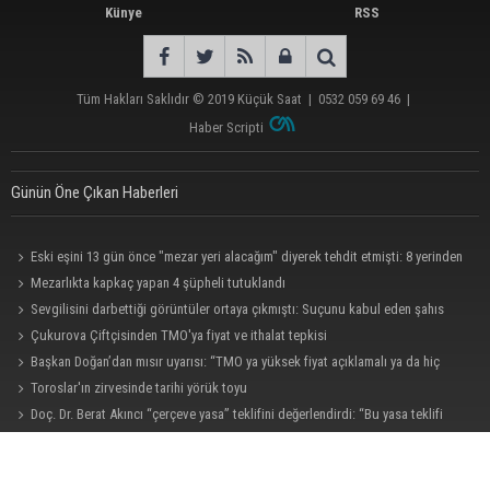
Künye
RSS
Tüm Hakları Saklıdır © 2019
Küçük Saat
|
0532 059 69 46
|
Haber Scripti
Günün Öne Çıkan Haberleri
Eski eşini 13 gün önce "mezar yeri alacağım" diyerek tehdit etmişti: 8 yerinden
bıçakladı
Mezarlıkta kapkaç yapan 4 şüpheli tutuklandı
Sevgilisini darbettiği görüntüler ortaya çıkmıştı: Suçunu kabul eden şahıs
tutuklandı
Çukurova Çiftçisinden TMO'ya fiyat ve ithalat tepkisi
Başkan Doğan’dan mısır uyarısı: “TMO ya yüksek fiyat açıklamalı ya da hiç
açıklamamalı”
Toroslar'ın zirvesinde tarihi yörük toyu
Doç. Dr. Berat Akıncı “çerçeve yasa” teklifini değerlendirdi: “Bu yasa teklifi
kesinlikle bir af kanunu değil”
Kozan’da 3 aracın karıştığı zincirleme kazada 2 kişi yaralandı
Eski eşini 8 yerinden bıçaklayan şüpheli adliyeye sevk edildi