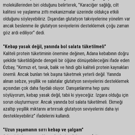
moleküllerinden biri olduğunu belirterek, "Karaciğer sağlığı, cilt
kalitesi ve yaşlanma zıttı mekanizmalar üzerinde oldukça etkili
olduğunu söyleyebiliriz. Dışarıdan glutatyon takviyelerine yönelim var
ancak beslenme ile glutatyon seviyelerini desteklemek çoğu zaman
göz ardı ediliyor" dedi.
"Kebap yasak değil, yanında bol salata tüketilmeli"
Kaliteli protein tüketiminin önemine değinen, Adana kebabının doğru
şekilde tüketildiğinde dengeli bir öğüne dönüşebileceğini ifade eden
Özbay, "Kırmızı et, tavuk, balık ve hindi gibi kaliteli protein kaynakları
önemli. Ancak bunları tek başına tüketmek yeterli değil. Yanında
alınan sebze, yeşillik ve salatalar glutatyon seviyelerini desteklemek
açısından çok daha faydalı oluyor. Danışanlarıma hep şunu
söylüyorum, kebap yasak değil, tabii ki yiyeceğiz. Izgara olduğu için
sorun oluşturmuyor. Ancak yanında bol salata tüketilmeli. Ekmeği
azaltıp yeşillik miktarını artırırsak glutatyon seviyelerini daha iyi
destekleyebiliriz" ifadelerini kullandı.
"Uzun yaşamanın sırrı kebap ve şalgam"