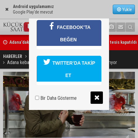
Android uygulamamız
Yükle
Google Play'de mevcut
FACEBOOK'TA
Adana’daki drenaj kanallarında mikroplastik alarmı: 5 tesis kapatıldı
BEĞEN
İYİ Parti Adana İl Başkanı Batur Eroğlu’ndan “Terörsüz Türkiye” süre
tepki
HABERLER
GÜNDEM
Adana kebabı ve salata ikilisi 'glutatyon' seviyesini artırıyor
TWITTER'DA TAKİP
ET
Bir Daha Gösterme