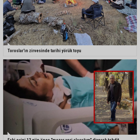
Toroslar'ın zirvesinde tarihi yörük toyu