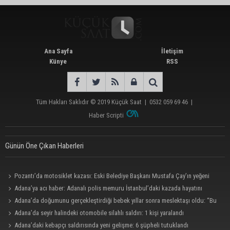
Ana Sayfa
İletişim
Künye
RSS
Tüm Hakları Saklıdır © 2019
Küçük Saat
|
0532 059 69 46
|
Haber Scripti
Günün Öne Çıkan Haberleri
Pozantı’da motosiklet kazası: Eski Belediye Başkanı Mustafa Çay’ın yeğeni
hayatını kaybetti
Adana’ya acı haber: Adanalı polis memuru İstanbul’daki kazada hayatını
kaybetti
Adana’da doğumunu gerçekleştirdiği bebek yıllar sonra meslektaşı oldu: “Bu
çok gurur verici”
Adana’da seyir halindeki otomobile silahlı saldırı: 1 kişi yaralandı
Adana’daki kebapçı saldırısında yeni gelişme: 6 şüpheli tutuklandı