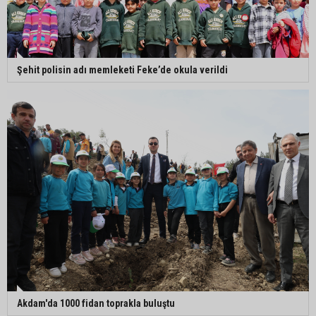
Şehit polisin adı memleketi Feke’de okula verildi
Akdam'da 1000 fidan toprakla buluştu