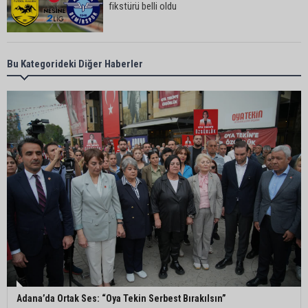
fikstürü belli oldu
Kozan’da kamyonet ile motosiklet çarpıştı: 1 kişi
Bu Kategorideki Diğer Haberler
yaralandı
Karataş Belediye Başkanı Ali Bedrettin Karataş:
“Sahillerimize birlikte sahip çıkalım”
Pozantı’da İlçe Jandarma Komutanlığı ekipleri
vatandaşları dijital dolandırıcılığa karşı uyardı
Adana Lezzet Festivali için stratejik hazırlık
toplantısı yapıldı
Adana’da Ortak Ses: “Oya Tekin Serbest Bırakılsın”