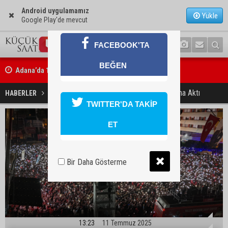
Android uygulamamız
Yükle
Google Play'de mevcut
FACEBOOK'TA
BEĞEN
Adana’da 12 bin 73 afet konutu ve köy evi inşa edildi
Adana Sel Oldu Miting Meydanına Aktı
HABERLER
YAŞAM
TWITTER'DA TAKİP
ET
Bir Daha Gösterme
13:23
11 Temmuz 2025