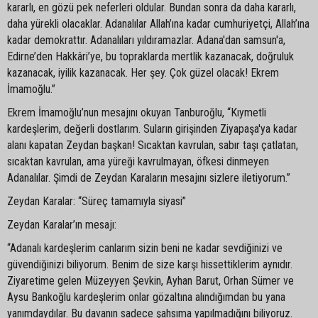
kararlı, en gözü pek neferleri oldular. Bundan sonra da daha kararlı,
daha yürekli olacaklar. Adanalılar Allah’ına kadar cumhuriyetçi, Allah’ına
kadar demokrattır. Adanalıları yıldıramazlar. Adana'dan samsun'a,
Edirne’den Hakkâri’ye, bu topraklarda mertlik kazanacak, doğruluk
kazanacak, iyilik kazanacak. Her şey. Çok güzel olacak! Ekrem
İmamoğlu.”
Ekrem İmamoğlu’nun mesajını okuyan Tanburoğlu, “Kıymetli
kardeşlerim, değerli dostlarım. Suların girişinden Ziyapaşa'ya kadar
alanı kapatan Zeydan başkan! Sıcaktan kavrulan, sabır taşı çatlatan,
sıcaktan kavrulan, ama yüreği kavrulmayan, öfkesi dinmeyen
Adanalılar. Şimdi de Zeydan Karaların mesajını sizlere iletiyorum.”
Zeydan Karalar: “Süreç tamamıyla siyasi”
Zeydan Karalar’ın mesajı:
“Adanalı kardeşlerim canlarım sizin beni ne kadar sevdiğinizi ve
güvendiğinizi biliyorum. Benim de size karşı hissettiklerim aynıdır.
Ziyaretime gelen Müzeyyen Şevkin, Ayhan Barut, Orhan Sümer ve
Aysu Bankoğlu kardeşlerim onlar gözaltına alındığımdan bu yana
yanımdaydılar. Bu davanın sadece şahsıma yapılmadığını biliyoruz.