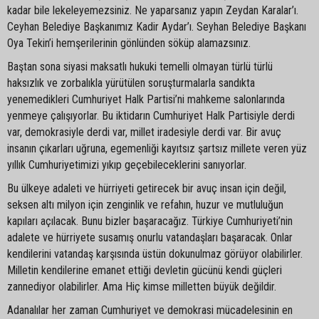
kadar bile lekeleyemezsiniz. Ne yaparsanız yapın Zeydan Karalar’ı.
Ceyhan Belediye Başkanımız Kadir Aydar’ı. Seyhan Belediye Başkanı
Oya Tekin’i hemşerilerinin gönlünden söküp alamazsınız.
Baştan sona siyasi maksatlı hukuki temelli olmayan türlü türlü
haksızlık ve zorbalıkla yürütülen soruşturmalarla sandıkta
yenemedikleri Cumhuriyet Halk Partisi’ni mahkeme salonlarında
yenmeye çalışıyorlar. Bu iktidarın Cumhuriyet Halk Partisiyle derdi
var, demokrasiyle derdi var, millet iradesiyle derdi var. Bir avuç
insanın çıkarları uğruna, egemenliği kayıtsız şartsız millete veren yüz
yıllık Cumhuriyetimizi yıkıp geçebileceklerini sanıyorlar.
Bu ülkeye adaleti ve hürriyeti getirecek bir avuç insan için değil,
seksen altı milyon için zenginlik ve refahın, huzur ve mutluluğun
kapıları açılacak. Bunu bizler başaracağız. Türkiye Cumhuriyeti’nin
adalete ve hürriyete susamış onurlu vatandaşları başaracak. Onlar
kendilerini vatandaş karşısında üstün dokunulmaz görüyor olabilirler.
Milletin kendilerine emanet ettiği devletin gücünü kendi güçleri
zannediyor olabilirler. Ama Hiç kimse milletten büyük değildir.
Adanalılar her zaman Cumhuriyet ve demokrasi mücadelesinin en