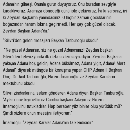
Adana’nın güneşi. Onunla gurur duyuyoruz. Onu buradan sevgiyle
kucaklıyoruz. Aramıza döneceği günü iple çekiyoruz. İyi ki varsınız, iyi
ki Zeydan Başkan’ın yanındasınız. O hiçbir zaman çocuklarının
boğazından haram lokma geçirmedi. Her şey çok güzel olacak.
Zeydan Başkan Adana’dır.”
“Silivri’den gelen mesajları Başkan Tanburoğlu okudu”
“Ne güzel Adana’sın, siz ne güzel Adanasınız! Zeydan başkan
Silivri’den televizyonda ilk defa sizleri seyrediyor. Zeydan Başkana
yakışan Adana hoş geldin, Adana bükülmez, Adana yiğit, Adana! Mert
Adana!” diyerek mitingde bir konuşma yapan CHP Adana İl Başkanı
Doç. Dr. Anıl Tanburoğlu, Ekrem İmamoğlu ve Zeydan Karaların
mektubunu okudu.
Silivri zindanlarına, selam gönderen Adana diyen Başkan Tanburoğlu:
“Aylar önce kıymetlimiz Cumhurbaşkanı Adayımız Ekrem
İmamoğlu'nu tutukladılar. Hep beraber yüz binler olup yürüdük mü?
Şimdi sizlere onun mesajını iletiyorum.”
İmamoğlu: “Zeydan Karalar Adana’nın ta kendisidir”