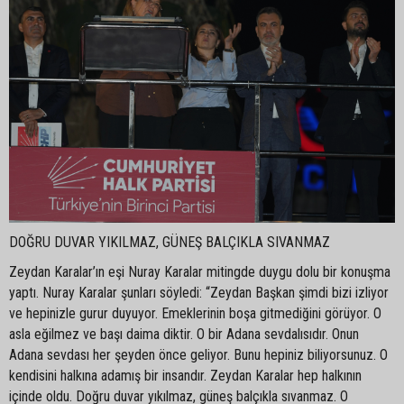
DOĞRU DUVAR YIKILMAZ, GÜNEŞ BALÇIKLA SIVANMAZ
Zeydan Karalar’ın eşi Nuray Karalar mitingde duygu dolu bir konuşma
yaptı. Nuray Karalar şunları söyledi: “Zeydan Başkan şimdi bizi izliyor
ve hepinizle gurur duyuyor. Emeklerinin boşa gitmediğini görüyor. O
asla eğilmez ve başı daima diktir. O bir Adana sevdalısıdır. Onun
Adana sevdası her şeyden önce geliyor. Bunu hepiniz biliyorsunuz. O
kendisini halkına adamış bir insandır. Zeydan Karalar hep halkının
içinde oldu. Doğru duvar yıkılmaz, güneş balçıkla sıvanmaz. O