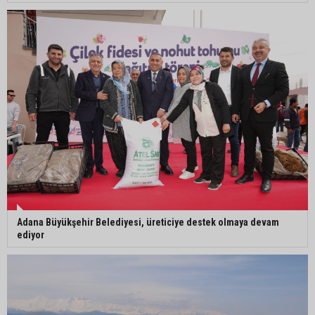
Adana’da 478 yıllık Kemeraltı Camii’nde sprey
boya krizi: Vatandaşlar denetimlerin artırılmasını
istedi
Adana’ya acı haber: Adanalı polis memuru
İstanbul’daki kazada hayatını kaybetti
Adana Büyükşehir Belediyesi, üreticiye destek olmaya devam
ediyor