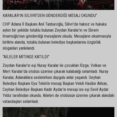
KARALAR’IN SİLİVRİ’DEN GÖNDERDİĞİ MESAJ OKUNDU”
CHP Adana İl Başkanı Anıl Tanburoğlu, Silivri’de haksız ve hukuka
aykırı bir şekilde tutuklu bulunan Zeydan Karalar’ın ve Ekrem
İmamoğlu’nun gönderdiği mesajlarını okudu. Mesajların okunmasıyla
birlikte alanda, tutuklu bulunan belediye başkanlarına özgürlük
sloganları yankılandı.
“AİLELER MİTİNGE KATILDI”
Zeydan Karalar’ın eşi Nuray Karalar ile çocukları Özge, Volkan ve
Mert Karalar’da otobüs üzerine çıkarak kalabalığı selamladı. Nuray
Karalar, Adanalılara seslenirken duygulu anlar yaşandı. Seyhan
Belediye Başkanı Oya Tekin’in mesajı Başkan Vekili Hasibe Akkan,
Ceyhan Belediye Başkanı Kadir Aydar’ın mesajı ise eşi Sevil Aydar
Yıldız tarafından okundu. Aileleri de otobüsün üzerine çıkarak alandaki
vatandaşları selamladı.