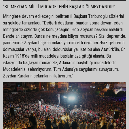
“BU MEYDAN MİLLİ MÜCADELENİN BAŞLADIĞI MEYDANDIR”
Mitinglere devam edileceğini belirten İl Başkanı Tanburoğlu sözlerini
şu şekilde tamamladı: “Değerli dostlarım bundan sonra devam eden
mitinglerde sizlerle çok konuşacağım. Hep Zeydan başkanı anlatırdı.
Bende anlatayım. Burası ne meydanı biliyor musunuz? Sizi depremde,
pandemide Zeydan başkan onlara yardım etti diye ücretsiz getiren o
dolmuşçular var ya, bu alanı doldurdular ya, işte bu alan Atatürk’ün, On
Kasım 1918’de milli mücadeleyi başlatmaya gittiği alandır. Bu
istasyonda başlayan mücadele, Adana’nın başlattığı mücadeledir.
Mücadelenizi selamlıyorum. Tüm Adana’ya saygılarımı sunuyorum.
Zeydan Karaların selamlarını iletiyorum.”