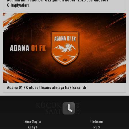
Adanalı milli atlet Emre Ergün’ün hedefi 2028 Los Angeles
Olimpiyatları
Adana 01 FK ulusal lisans almaya hak kazandı
Ana Sayfa
İletişim
Künye
RSS