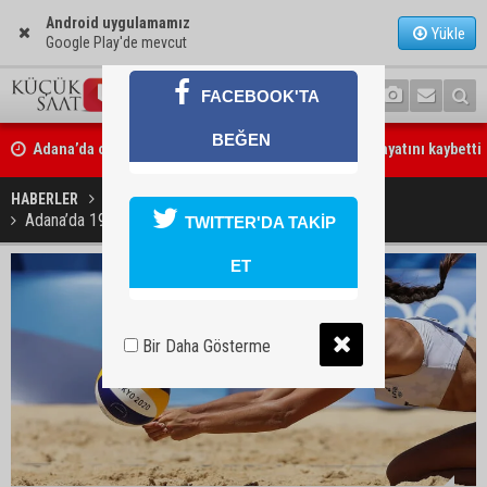
Android uygulamamız
Yükle
Google Play'de mevcut
FACEBOOK'TA
Adana’da oto kilit iş yerinde esrarengiz olay: 2 kişi hayatını kaybetti
BEĞEN
CHP Adana Milletvekili Dr. Müzeyyen Şevkin: “Akdeniz bir atık dep
dönüşmemeli”
HABERLER
SPOR
Adana’da 19 Mayıs heyecanı kum sahaya taşınacak
TWITTER'DA TAKİP
ET
Bir Daha Gösterme