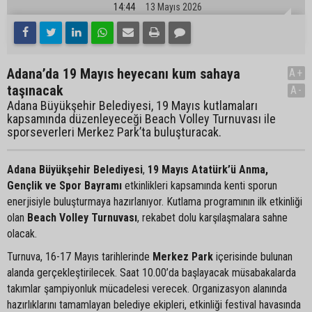
14:44
13 Mayıs 2026
Adana’da 19 Mayıs heyecanı kum sahaya
A+
taşınacak
A-
Adana Büyükşehir Belediyesi, 19 Mayıs kutlamaları
kapsamında düzenleyeceği Beach Volley Turnuvası ile
sporseverleri Merkez Park’ta buluşturacak.
Adana Büyükşehir Belediyesi
,
19 Mayıs Atatürk’ü Anma,
Gençlik ve Spor Bayramı
etkinlikleri kapsamında kenti sporun
enerjisiyle buluşturmaya hazırlanıyor. Kutlama programının ilk etkinliği
olan
Beach Volley Turnuvası
, rekabet dolu karşılaşmalara sahne
olacak.
Turnuva, 16-17 Mayıs tarihlerinde
Merkez Park
içerisinde bulunan
alanda gerçekleştirilecek. Saat 10.00’da başlayacak müsabakalarda
takımlar şampiyonluk mücadelesi verecek. Organizasyon alanında
hazırlıklarını tamamlayan belediye ekipleri, etkinliği festival havasında