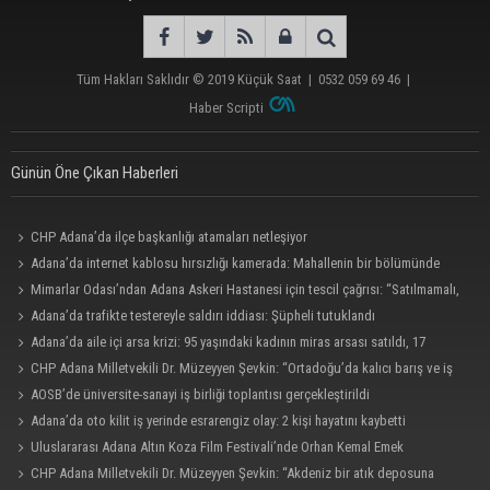
Tüm Hakları Saklıdır © 2019
Küçük Saat
|
0532 059 69 46
|
Haber Scripti
Günün Öne Çıkan Haberleri
CHP Adana’da ilçe başkanlığı atamaları netleşiyor
Adana’da internet kablosu hırsızlığı kamerada: Mahallenin bir bölümünde
internet erişimi kesildi
Mimarlar Odası’ndan Adana Askeri Hastanesi için tescil çağrısı: “Satılmamalı,
amaç dışı kullanılmamalı”
Adana’da trafikte testereyle saldırı iddiası: Şüpheli tutuklandı
Adana’da aile içi arsa krizi: 95 yaşındaki kadının miras arsası satıldı, 17
milyonun 13 milyonu harcandı
CHP Adana Milletvekili Dr. Müzeyyen Şevkin: “Ortadoğu’da kalıcı barış ve iş
birliği sağlanmalı”
AOSB’de üniversite-sanayi iş birliği toplantısı gerçekleştirildi
Adana’da oto kilit iş yerinde esrarengiz olay: 2 kişi hayatını kaybetti
Uluslararası Adana Altın Koza Film Festivali’nde Orhan Kemal Emek
Ödülleri’nin sahipleri belli oldu
CHP Adana Milletvekili Dr. Müzeyyen Şevkin: “Akdeniz bir atık deposuna