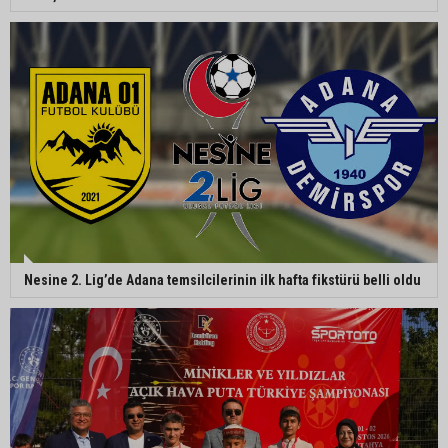
AOSB’de üniversite-sanayi iş birliği toplantısı
gerçekleştirildi
CHP Adana’da ilçe başkanlığı atamaları
netleşiyor
Nesine 2. Lig’de Adana temsilcilerinin ilk hafta fikstürü belli oldu