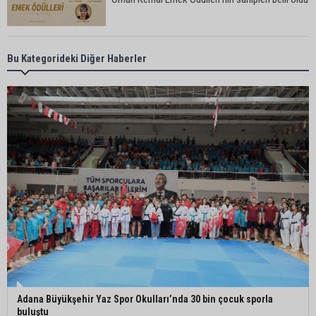
Adana’da trafikte testereyle saldırı iddiası:
Bu Kategorideki Diğer Haberler
Şüpheli tutuklandı
Adana’da internet kablosu hırsızlığı kamerada:
Mahallenin bir bölümünde internet erişimi kesildi
Mimarlar Odası’ndan Adana Askeri Hastanesi
için tescil çağrısı: “Satılmamalı, amaç dışı
kullanılmamalı”
CHP Adana Milletvekili Dr. Müzeyyen Şevkin:
“Ortadoğu’da kalıcı barış ve iş birliği sağlanmalı”
Adana Büyükşehir Yaz Spor Okulları’nda 30 bin çocuk sporla
buluştu