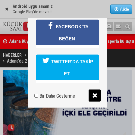
Android uygulamamız
Yükle
Google Play'de mevcut
FACEBOOK'TA
Adana Büyükşehir Yaz Spor Okulları’nda 30 bin çocuk sporla buluştu
BEĞEN
Beşiktaş dosyasında iki tahliye: Özcan Zenger ve Utku Caner Çaykar
HABERLER
YAŞAM
Adana'da 2 bin 800 litre kaçak içki ele geçirildi
TWITTER'DA TAKİP
bırakıldı
ET
Bir Daha Gösterme