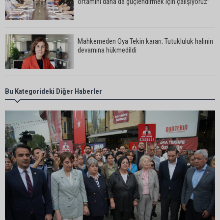
ortamını daha da güçlendirmek için çalışıyoruz”
Mahkemeden Oya Tekin kararı: Tutukluluk halinin
devamına hükmedildi
Adana’da taziye evinde silahlı kavga kamerada:
Bu Kategorideki Diğer Haberler
Çok sayıda polis ekibi olay yerine sevk edildi
Adana’da parktaki OED cihazını çalan şüpheli
tutuklandı
Seyhan’da fırın ve pastanelere hijyen denetimi
gerçekleştirildi