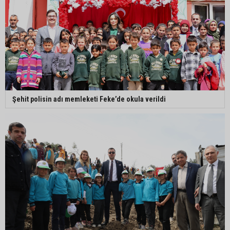
Şehit polisin adı memleketi Feke’de okula verildi