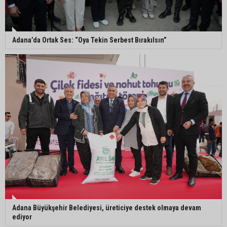
Eski polis memuru Ergün Karakaya’nın
öldürüldüğü silahlı kavganın görüntüleri ortaya
çıktı
Adana’da Ortak Ses: “Oya Tekin Serbest Bırakılsın”
İmamoğlu’nda hijyen ve etiket kontrolü
Mustafa Özkan: "Yüreğir Belediye Başkan
Vekilliği seçimine ilişkin hukuki süreç başlatıldı"
Adana Büyükşehir Belediyesi, üreticiye destek olmaya devam
ediyor