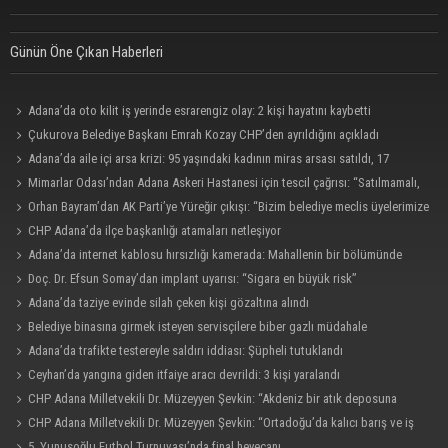
Günün Öne Çıkan Haberleri
Adana’da oto kilit iş yerinde esrarengiz olay: 2 kişi hayatını kaybetti
Çukurova Belediye Başkanı Emrah Kozay CHP’den ayrıldığını açıkladı
Adana’da aile içi arsa krizi: 95 yaşındaki kadının miras arsası satıldı, 17
milyonun 13 milyonu harcandı
Mimarlar Odası’ndan Adana Askeri Hastanesi için tescil çağrısı: “Satılmamalı,
amaç dışı kullanılmamalı”
Orhan Bayram’dan AK Parti’ye Yüreğir çıkışı: “Bizim belediye meclis üyelerimize
ne yaptınız? Siz önce onu anlatın”
CHP Adana’da ilçe başkanlığı atamaları netleşiyor
Adana’da internet kablosu hırsızlığı kamerada: Mahallenin bir bölümünde
internet erişimi kesildi
Doç. Dr. Efsun Somay’dan implant uyarısı: “Sigara en büyük risk”
Adana’da taziye evinde silah çeken kişi gözaltına alındı
Belediye binasına girmek isteyen servisçilere biber gazlı müdahale
Adana’da trafikte testereyle saldırı iddiası: Şüpheli tutuklandı
Ceyhan’da yangına giden itfaiye aracı devrildi: 3 kişi yaralandı
CHP Adana Milletvekili Dr. Müzeyyen Şevkin: “Akdeniz bir atık deposuna
dönüşmemeli”
CHP Adana Milletvekili Dr. Müzeyyen Şevkin: “Ortadoğu’da kalıcı barış ve iş
birliği sağlanmalı”
5. Yunusoğlu Futbol Turnuvası’nda final heyecanı