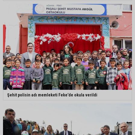
Şehit polisin adı memleketi Feke’de okula verildi