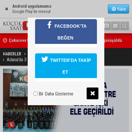
Android uygulamamız
Yükle
Google Play'de mevcut
FACEBOOK'TA
Çukurova Üniversitesi’nde Ar-Ge ve sanayi iş birliği görüşüldü
BEĞEN
Seyhan’da gıda işletmelerine sıkı denetim
HABERLER
YAŞAM
Adana'da 3 bin 883 litre sahte içki ele geçirildi
TWITTER'DA TAKİP
ET
Bir Daha Gösterme