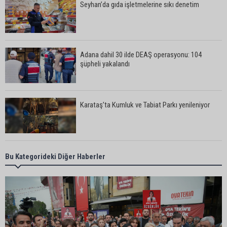
Seyhan’da gıda işletmelerine sıkı denetim
Adana dahil 30 ilde DEAŞ operasyonu: 104
şüpheli yakalandı
Karataş’ta Kumluk ve Tabiat Parkı yenileniyor
Bekir Şimşek’ten Mustafa Özkan’a ziyaret
Bu Kategorideki Diğer Haberler
Ceyhan’da asfalt çalışmaları sürüyor