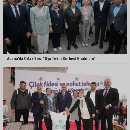
Ceyhan’da açık hava sineması keyfi iki farklı
parkta devam ediyor
5. Yunusoğlu Futbol Turnuvası’nda final heyecanı
Adana’da Ortak Ses: “Oya Tekin Serbest Bırakılsın”
Ceyhan’da Necdet Sevinç Parkı’nda bakım
çalışması
Orhan Bayram’dan AK Parti’ye Yüreğir çıkışı:
“Bizim belediye meclis üyelerimize ne yaptınız?
Siz önce onu anlatın”