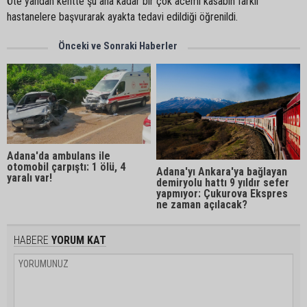
Öte yandan kentte şu ana kadar bir çok acemi kasabın farklı
hastanelere başvurarak ayakta tedavi edildiği öğrenildi.
Önceki ve Sonraki Haberler
Adana'da ambulans ile
otomobil çarpıştı: 1 ölü, 4
Adana'yı Ankara'ya bağlayan
yaralı var!
demiryolu hattı 9 yıldır sefer
yapmıyor: Çukurova Ekspres
ne zaman açılacak?
HABERE
YORUM KAT