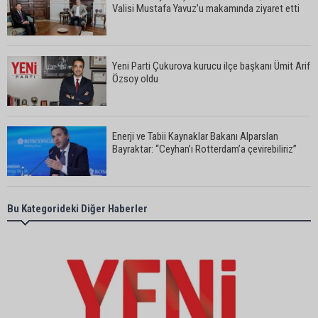
Valisi Mustafa Yavuz’u makamında ziyaret etti
Yeni Parti Çukurova kurucu ilçe başkanı Ümit Arif
Özsoy oldu
Enerji ve Tabii Kaynaklar Bakanı Alparslan
Bayraktar: “Ceyhan’ı Rotterdam’a çevirebiliriz”
Başkan Ali Bedrettin Karataş’tan sahiller için
Bu Kategorideki Diğer Haberler
duyarlılık çağrısı
MHP Adana İl Başkanı Hakan Yıldırım:
“Liderimize dil uzatmak sizin haddinize değildir”