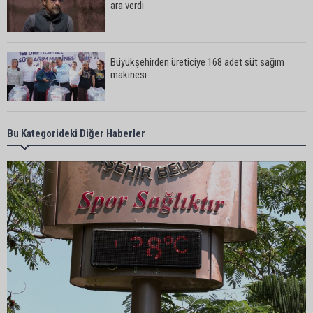
ara verdi
Büyükşehirden üreticiye 168 adet süt sağım
makinesi
Ayhan Barut: "Sıcaklar yaşam hakkını tehdit
Bu Kategorideki Diğer Haberler
ediyor"
ASKİ'den Bakımyurdu Caddesi'nde içme suyu
altyapısına güçlü yatırım
Müzeyyen Şevkin: "Yolcu garantisi verilen
havalimanında 100 emekçi neden işten
çıkarılıyor?"