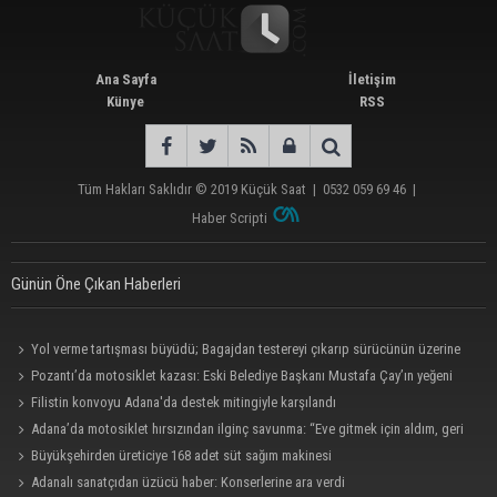
Ana Sayfa
İletişim
Künye
RSS
Tüm Hakları Saklıdır © 2019
Küçük Saat
|
0532 059 69 46
|
Haber Scripti
Günün Öne Çıkan Haberleri
Yol verme tartışması büyüdü; Bagajdan testereyi çıkarıp sürücünün üzerine
yürüdü
Pozantı’da motosiklet kazası: Eski Belediye Başkanı Mustafa Çay’ın yeğeni
hayatını kaybetti
Filistin konvoyu Adana'da destek mitingiyle karşılandı
Adana’da motosiklet hırsızından ilginç savunma: “Eve gitmek için aldım, geri
verecektim”
Büyükşehirden üreticiye 168 adet süt sağım makinesi
Adanalı sanatçıdan üzücü haber: Konserlerine ara verdi