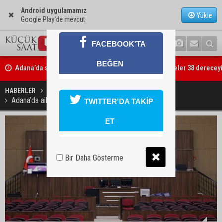
Android uygulamamız
Yükle
Google Play'de mevcut
FACEBOOK'TA
Adana’da sıcak hava etkisini sürdürüyor: Termometreler 38 derecey
BEĞEN
Yüreğir’de başkan vekilliği seçimi yeniden yargıya taşındı
HABERLER
GÜNDEM
Adana’da aile içi yağma iddiası mahkemeye taşındı
TWITTER'DA TAKİP
ET
Bir Daha Gösterme