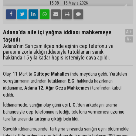
15:08
15 Mayıs 2026
Adana’da aile içi yağma iddiası mahkemeye
A+
taşındı
A-
Adana’nın Sarıçam ilçesinde eşinin cep telefonu ve
parasını zorla aldığı iddiasıyla tutuklanan sanık
hakkında 15 yıla kadar hapis istemiyle dava açıldı.
Olay, 11 Mart’ta
Gültepe Mahallesi
’nde meydana geldi. Yürütülen
soruşturmanın ardından tutuklanan
E.G.
hakkında hazırlanan
iddianame,
Adana 12. Ağır Ceza Mahkemesi
tarafından kabul
edildi.
İddianamede, sanığın olay günü eşi
L.G.
’den arkadaşını arama
bahanesiyle cep telefonunu istediği, telefonu vermemesi üzerine
taraflar arasında tartışma çıktığı belirtildi.
Savcılık iddianamesinde, tartışma sırasında sanığın eşini öldürmekle
tehdit ettiği, ardından cep telefonu ile üzerinde bulunan 200 avroyu