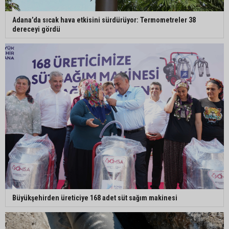
Büyükşehir açıkladı: Yasaklı ırk köpeğe mevzuat
Adana’da sıcak hava etkisini sürdürüyor: Termometreler 38
kapsamında işlem yapıldı
dereceyi gördü
Doğan: "Kredi limitleri her yıl enflasyon oranı
dikkate alınarak güncellenmelidir"
Adana’da motosiklet hırsızından ilginç savunma:
“Eve gitmek için aldım, geri verecektim”
Büyükşehirden üreticiye 168 adet süt sağım makinesi