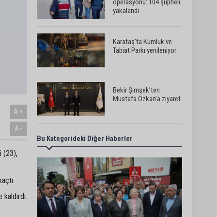
operasyonu: 104 şüpheli
yakalandı
Karataş’ta Kumluk ve
Tabiat Parkı yenileniyor
Bekir Şimşek’ten
Mustafa Özkan’a ziyaret
A+
A-
Bu Kategorideki Diğer Haberler
Ceyhan’da asfalt
çalışmaları sürüyor
 (23),
açtı.
Ceyhan’da açık hava
sineması keyfi iki farklı
 kaldırdı.
parkta devam ediyor