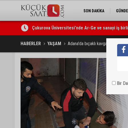
SON DAKİKA
GÜND
Çukurova Üniversitesi’nde Ar-Ge ve sanayi iş birl
Seyhan’da gıda işletmelerine sıkı denetim
HABERLER
YAŞAM
Adana'da bıçaklı kavga: 1 yaralı
Bir D