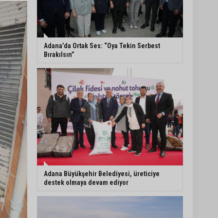
5. Yunusoğlu Futbol
Turnuvası’nda final
heyecanı
Adana’da Ortak Ses: “Oya Tekin Serbest
Bırakılsın”
Ceyhan’da Necdet
Sevinç Parkı’nda bakım
çalışması
Orhan Bayram’dan AK
Parti’ye Yüreğir çıkışı:
“Bizim belediye meclis
üyelerimize ne yaptınız?
Siz önce onu anlatın”
Adana Büyükşehir Belediyesi, üreticiye
destek olmaya devam ediyor