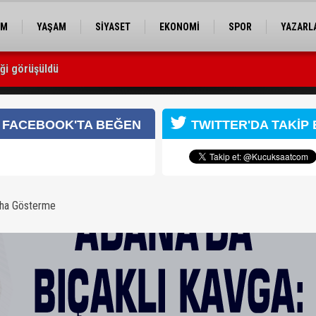
EM
YAŞAM
SİYASET
EKONOMİ
SPOR
YAZARL
iği görüşüldü
FACEBOOK'TA BEĞEN
TWITTER'DA TAKİP 
aha Gösterme