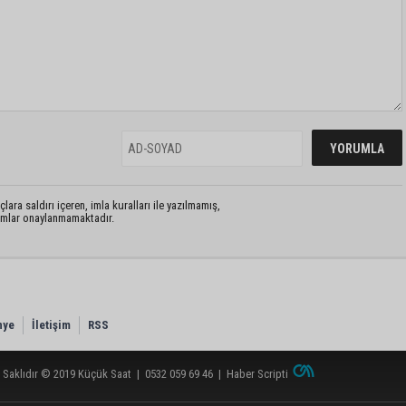
lara saldırı içeren, imla kuralları ile yazılmamış,
rumlar onaylanmamaktadır.
nye
İletişim
RSS
 Saklıdır © 2019
Küçük Saat
|
0532 059 69 46
|
Haber Scripti