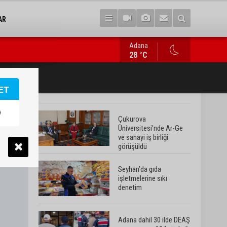
AR
Adana
Adana dahil 30 ilde DEAŞ operasyonu: 104 şüpheli yakalandı
28 °C
ET
Çukurova
Üniversitesi’nde Ar-Ge
ve sanayi iş birliği
görüşüldü
Seyhan’da gıda
işletmelerine sıkı
denetim
Adana dahil 30 ilde DEAŞ