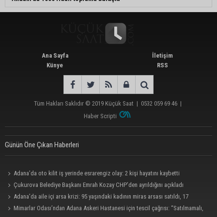
Ana Sayfa
İletişim
Künye
RSS
Tüm Hakları Saklıdır © 2019
Küçük Saat
|
0532 059 69 46
|
Haber Scripti
Günün Öne Çıkan Haberleri
Adana’da oto kilit iş yerinde esrarengiz olay: 2 kişi hayatını kaybetti
Çukurova Belediye Başkanı Emrah Kozay CHP’den ayrıldığını açıkladı
Adana’da aile içi arsa krizi: 95 yaşındaki kadının miras arsası satıldı, 17
milyonun 13 milyonu harcandı
Mimarlar Odası’ndan Adana Askeri Hastanesi için tescil çağrısı: “Satılmamalı,