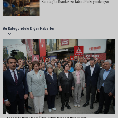
Karataş’ta Kumluk ve Tabiat Parkı yenileniyor
Bekir Şimşek’ten Mustafa Özkan’a ziyaret
Bu Kategorideki Diğer Haberler
Ceyhan’da asfalt çalışmaları sürüyor
Ceyhan’da açık hava sineması keyfi iki farklı
parkta devam ediyor
5. Yunusoğlu Futbol Turnuvası’nda final heyecanı