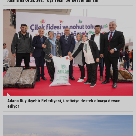
Adana’da Ortak Ses: “Oya Tekin Serbest Bırakılsın”
Ceyhan’da Necdet Sevinç Parkı’nda bakım
çalışması
Orhan Bayram’dan AK Parti’ye Yüreğir çıkışı:
“Bizim belediye meclis üyelerimize ne yaptınız?
Siz önce onu anlatın”
Adana Büyükşehir Belediyesi, üreticiye destek olmaya devam
ediyor