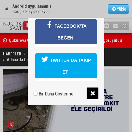
Android uygulamamız
Yükle
Google Play'de mevcut
FACEBOOK'TA
Çukurova Üniversitesi’nde Ar-Ge ve sanayi iş birliği görüşüldü
BEĞEN
Seyhan’da gıda işletmelerine sıkı denetim
HABERLER
YAŞAM
Adana'da bin 500 litre kaçak akaryakıt ele geçirildi
TWITTER'DA TAKİP
ET
Bir Daha Gösterme