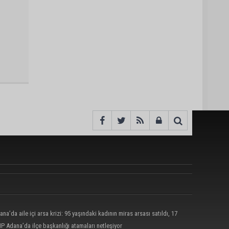
ana’da aile içi arsa krizi: 95 yaşındaki kadının miras arsası satıldı, 17
nun 13 milyonu harcandı
P Adana’da ilçe başkanlığı atamaları netleşiyor