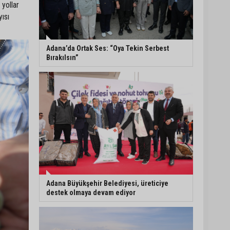
 yollar
yısı
5. Yunusoğlu Futbol
Turnuvası’nda final
heyecanı
Adana’da Ortak Ses: “Oya Tekin Serbest
Bırakılsın”
Ceyhan’da Necdet
Sevinç Parkı’nda bakım
çalışması
Orhan Bayram’dan AK
Parti’ye Yüreğir çıkışı:
“Bizim belediye meclis
üyelerimize ne yaptınız?
Siz önce onu anlatın”
Adana Büyükşehir Belediyesi, üreticiye
destek olmaya devam ediyor