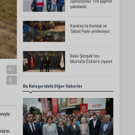
operasyonu: 104 şüpheli
yakalandı
Karataş’ta Kumluk ve
Tabiat Parkı yenileniyor
Bekir Şimşek’ten
Mustafa Özkan’a ziyaret
A+
A-
Bu Kategorideki Diğer Haberler
Ceyhan’da asfalt
çalışmaları sürüyor
eniyle
Ceyhan’da açık hava
sineması keyfi iki farklı
parkta devam ediyor
kayısı