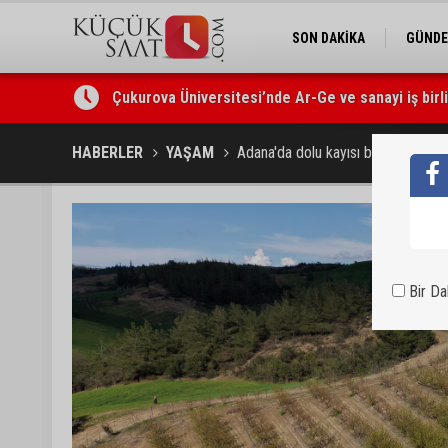
SON DAKİKA
GÜND
Çukurova Üniversitesi’nde Ar-Ge ve sanayi iş birl
Seyhan’da gıda işletmelerine sıkı denetim
HABERLER
YAŞAM
Adana'da dolu kayısı bahçelerini v
Bir D