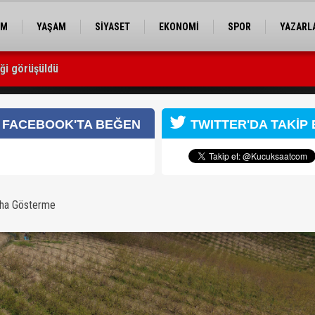
EM
YAŞAM
SİYASET
EKONOMİ
SPOR
YAZARL
iği görüşüldü
urdu, çağlalar yere döküldü
FACEBOOK'TA BEĞEN
TWITTER'DA TAKİP 
aha Gösterme