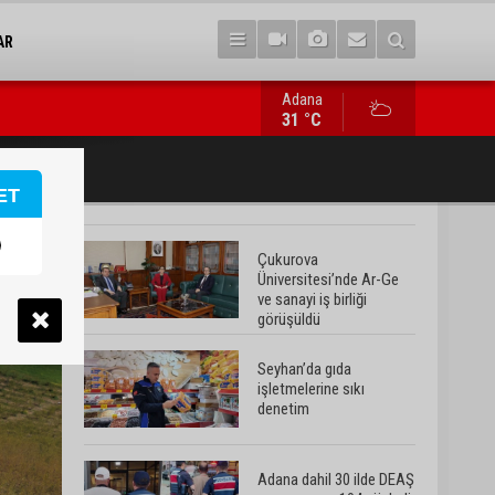
AR
Adana
Adana dahil 30 ilde DEAŞ operasyonu: 104 şüpheli yakalandı
31 °C
ET
Çukurova
Üniversitesi’nde Ar-Ge
ve sanayi iş birliği
görüşüldü
Seyhan’da gıda
işletmelerine sıkı
denetim
Adana dahil 30 ilde DEAŞ