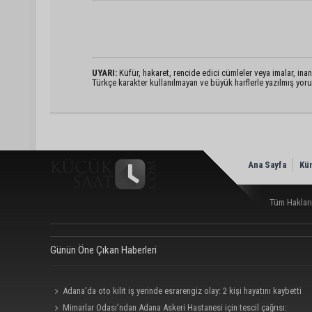
UYARI:
Küfür, hakaret, rencide edici cümleler veya imalar, inanç
Türkçe karakter kullanılmayan ve büyük harflerle yazılmış yo
Ana Sayfa
Kü
Tüm Hakları
Günün Öne Çıkan Haberleri
Adana’da oto kilit iş yerinde esrarengiz olay: 2 kişi hayatını kaybetti
Mimarlar Odası’ndan Adana Askeri Hastanesi için tescil çağrısı: