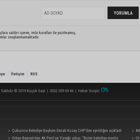
lara saldırı içeren, imla kuralları ile yazılmamış,
rumlar onaylanmamaktadır.
nye
İletişim
RSS
 Saklıdır © 2019
Küçük Saat
|
0532 059 69 46
|
Haber Scripti
Çukurova Belediye Başkanı Emrah Kozay CHP’den ayrıldığını açıkladı
Ad
Orhan Bayram’dan AK Parti’ye Yüreğir çıkışı: “Bizim belediye meclis
milyo
CH