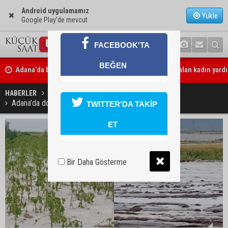
Android uygulamamız
Yükle
Google Play'de mevcut
FACEBOOK'TA
Adana’da birlikte yaşadığı erkeğin şiddetine maruz kalan kadın yardı
BEĞEN
Adana’da özel bir sergi: “Damla’nın Fırçası” sanatseverlerle buluştu
HABERLER
GÜNDEM
Adana’da dolu yağışı tarım arazilerine zarar verdi
TWITTER'DA TAKİP
ET
Bir Daha Gösterme