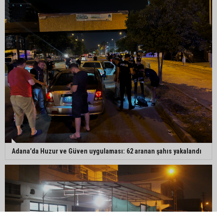
Adana’da Huzur ve Güven uygulaması: 62 aranan şahıs yakalandı