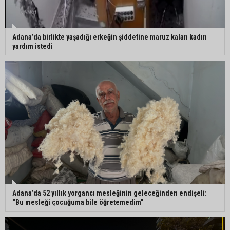
Adana’da birlikte yaşadığı erkeğin şiddetine maruz kalan kadın
Bekir Şimşek’ten Mustafa Özkan’a ziyaret
yardım istedi
Adana’da 52 yıllık yorgancı mesleğinin geleceğinden endişeli:
“Bu mesleği çocuğuma bile öğretemedim”