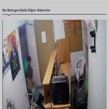
Adana’da kahvehaneye silahlı saldırı: 3 kişi
Bu Kategorideki Diğer Haberler
yaralandı
Çukurova Üniversitesi’nde Ar-Ge ve sanayi iş
birliği görüşüldü
Seyhan’da gıda işletmelerine sıkı denetim
Adana dahil 30 ilde DEAŞ operasyonu: 104
şüpheli yakalandı
Karataş’ta Kumluk ve Tabiat Parkı yenileniyor