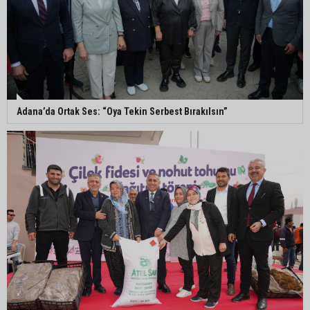
Yedigöze’deki göçüğün nedeni belli oldu
Kozan’da turunçgil zararlısına karşı biyolojik
mücadele
Adana’da Ortak Ses: “Oya Tekin Serbest Bırakılsın”
Yedigöze İçme Suyu Projesi çalışmalarında
göçük: 1 işçi hayatını kaybetti
Yedigöze İçme Suyu Projesi çalışmalarında
göçük meydana geldi