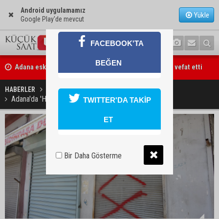
Android uygulamamız
Yükle
Google Play'de mevcut
FACEBOOK'TA
Adana eski MİT Bölge Başkanı Mustafa Hakkı Tekiner vefat etti
BEĞEN
Başkan Ali Bedrettin Karataş’tan sahiller için duyarlılık çağrısı
HABERLER
YAŞAM
Adana'da 'Hasım' yazısını gören çaycı, dönerciyi vurdu
TWITTER'DA TAKİP
ET
Bir Daha Gösterme