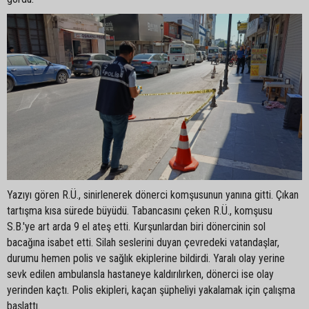
Yazıyı gören R.Ü., sinirlenerek dönerci komşusunun yanına gitti. Çıkan
tartışma kısa sürede büyüdü. Tabancasını çeken R.Ü., komşusu
S.B.'ye art arda 9 el ateş etti. Kurşunlardan biri dönercinin sol
bacağına isabet etti. Silah seslerini duyan çevredeki vatandaşlar,
durumu hemen polis ve sağlık ekiplerine bildirdi. Yaralı olay yerine
sevk edilen ambulansla hastaneye kaldırılırken, dönerci ise olay
yerinden kaçtı. Polis ekipleri, kaçan şüpheliyi yakalamak için çalışma
başlattı.