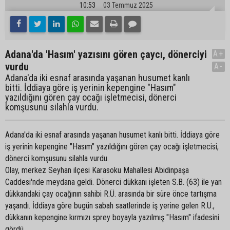
10:53
03 Temmuz 2025
Adana'da 'Hasım' yazısını gören çaycı, dönerciyi
A+
vurdu
A-
Adana'da iki esnaf arasında yaşanan husumet kanlı
bitti. İddiaya göre iş yerinin kepengine "Hasım"
yazıldığını gören çay ocağı işletmecisi, dönerci
komşusunu silahla vurdu.
Adana'da iki esnaf arasında yaşanan husumet kanlı bitti. İddiaya göre
iş yerinin kepengine "Hasım" yazıldığını gören çay ocağı işletmecisi,
dönerci komşusunu silahla vurdu.
Olay, merkez Seyhan ilçesi Karasoku Mahallesi Abidinpaşa
Caddesi'nde meydana geldi. Dönerci dükkanı işleten S.B. (63) ile yan
dükkandaki çay ocağının sahibi R.Ü. arasında bir süre önce tartışma
yaşandı. İddiaya göre bugün sabah saatlerinde iş yerine gelen R.Ü.,
dükkanın kepengine kırmızı sprey boyayla yazılmış "Hasım" ifadesini
gördü.