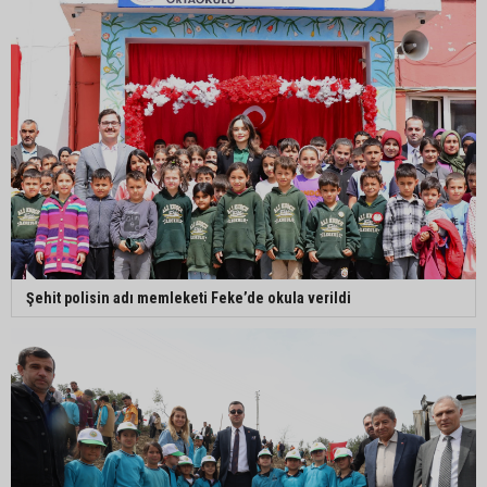
Şehit polisin adı memleketi Feke’de okula verildi