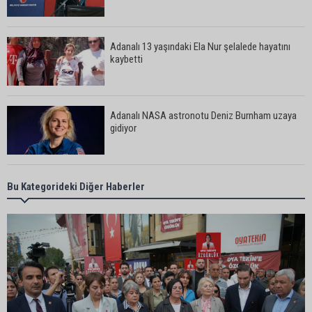
Adanalı 13 yaşındaki Ela Nur şelalede hayatını
kaybetti
Adanalı NASA astronotu Deniz Burnham uzaya
gidiyor
Kozan’da üreticilere yangın ve anız uyarısı
Bu Kategorideki Diğer Haberler
Ceyhan’da yağlık ayçiçeği hasadı başladı