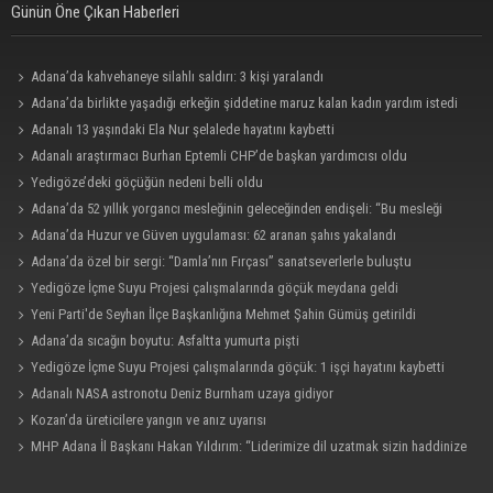
Günün Öne Çıkan Haberleri
Adana’da kahvehaneye silahlı saldırı: 3 kişi yaralandı
Adana’da birlikte yaşadığı erkeğin şiddetine maruz kalan kadın yardım istedi
Adanalı 13 yaşındaki Ela Nur şelalede hayatını kaybetti
Adanalı araştırmacı Burhan Eptemli CHP’de başkan yardımcısı oldu
Yedigöze’deki göçüğün nedeni belli oldu
Adana’da 52 yıllık yorgancı mesleğinin geleceğinden endişeli: “Bu mesleği
çocuğuma bile öğretemedim”
Adana’da Huzur ve Güven uygulaması: 62 aranan şahıs yakalandı
Adana’da özel bir sergi: “Damla’nın Fırçası” sanatseverlerle buluştu
Yedigöze İçme Suyu Projesi çalışmalarında göçük meydana geldi
Yeni Parti'de Seyhan İlçe Başkanlığına Mehmet Şahin Gümüş getirildi
Adana’da sıcağın boyutu: Asfaltta yumurta pişti
Yedigöze İçme Suyu Projesi çalışmalarında göçük: 1 işçi hayatını kaybetti
Adanalı NASA astronotu Deniz Burnham uzaya gidiyor
Kozan’da üreticilere yangın ve anız uyarısı
MHP Adana İl Başkanı Hakan Yıldırım: “Liderimize dil uzatmak sizin haddinize
değildir”