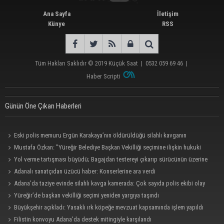
Ana Sayfa
İletişim
Künye
RSS
Tüm Hakları Saklıdır © 2019
Küçük Saat
|
0532 059 69 46
|
Haber Scripti
Günün Öne Çıkan Haberleri
Eski polis memuru Ergün Karakaya’nın öldürüldüğü silahlı kavganın
görüntüleri ortaya çıktı
Mustafa Özkan: "Yüreğir Belediye Başkan Vekilliği seçimine ilişkin hukuki
süreç başlatıldı"
Yol verme tartışması büyüdü; Bagajdan testereyi çıkarıp sürücünün üzerine
yürüdü
Adanalı sanatçıdan üzücü haber: Konserlerine ara verdi
Adana’da taziye evinde silahlı kavga kamerada: Çok sayıda polis ekibi olay
yerine sevk edildi
Yüreğir’de başkan vekilliği seçimi yeniden yargıya taşındı
Büyükşehir açıkladı: Yasaklı ırk köpeğe mevzuat kapsamında işlem yapıldı
Filistin konvoyu Adana'da destek mitingiyle karşılandı