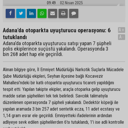
09:49
02 Nisan 2025
Adana'da otoparkta uyuşturucu operasyonu: 6
A+
tutuklandı
A-
Adana'da otoparkta uyuşturucu satışı yapan 7 şüpheli
polis ekiplerince suçüstü yakalandı. Operasyonda 3
bin 268 adet hap ele geçirildi.
Alınan bilgiye göre, İl Emniyet Müdürlüğü Narkotik Suçlarla Mücadele
Şube Müdürlüğü ekipleri, Seyhan ilçesine bağlı Kocavezir
Mahallesi'ndeki bir katlı otoparkta uyuşturucu ticareti yapıldığını
tespit etti. Yapılan takipte ekipler, araçla otoparka gelip uyuşturucu
madde satan şüphelileri tek tek belirledi. Savcılık talimatıyla
düzenlenen operasyonda 7 şüpheli yakalandı. Dedektör köpeği ile
yapılan aramada 3 bin 257 adet sentetik ecza, 11 adet ecstasy ve
1,14 gram esrar ele geçirildi. Emniyetteki ifadelerinin ardından
adliyeye sevk edilen şüphelilerden 6'sı tutuklandı, 1'i ise adli kontrolle