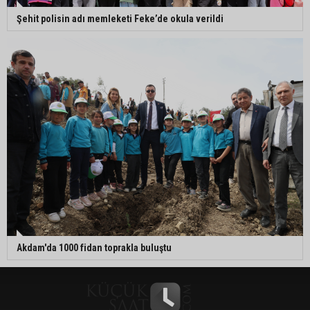
Şehit polisin adı memleketi Feke’de okula verildi
Akdam'da 1000 fidan toprakla buluştu