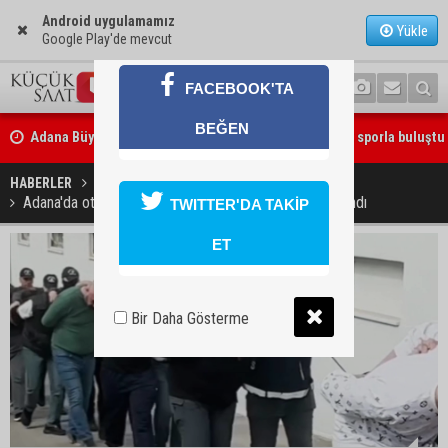
Android uygulamamız
Yükle
Google Play'de mevcut
FACEBOOK'TA
Adana Büyükşehir Yaz Spor Okulları’nda 30 bin çocuk sporla buluştu
BEĞEN
Beşiktaş dosyasında iki tahliye: Özcan Zenger ve Utku Caner Çaykar
bırakıldı
HABERLER
YAŞAM
Adana'da otoparkta uyuşturucu operasyonu: 6 tutuklandı
TWITTER'DA TAKİP
ET
Bir Daha Gösterme