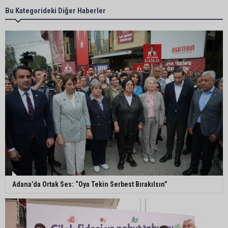
Adana’da taziye evinde silahlı kavga kamerada:
Bu Kategorideki Diğer Haberler
Çok sayıda polis ekibi olay yerine sevk edildi
Adana’da parktaki OED cihazını çalan şüpheli
tutuklandı
Seyhan’da fırın ve pastanelere hijyen denetimi
gerçekleştirildi
Eski polis memuru Ergün Karakaya’nın
öldürüldüğü silahlı kavganın görüntüleri ortaya
çıktı
Adana’da Ortak Ses: “Oya Tekin Serbest Bırakılsın”
İmamoğlu’nda hijyen ve etiket kontrolü