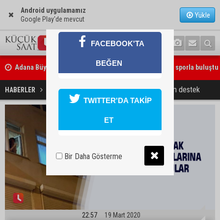
Android uygulamamız
Yükle
Google Play'de mevcut
FACEBOOK'TA
Adana Büyükşehir Yaz Spor Okulları’nda 30 bin çocuk sporla buluştu
BEĞEN
Beşiktaş dosyasında iki tahliye: Özcan Zenger ve Utku Caner Çaykar
Adana’da sağlık çalışanlarına tam destek
HABERLER
YAŞAM
bırakıldı
TWITTER'DA TAKİP
ET
Bir Daha Gösterme
22:57
19 Mart 2020