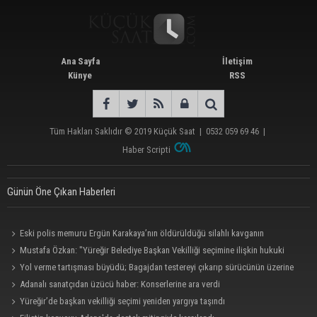
Ana Sayfa
İletişim
Künye
RSS
Tüm Hakları Saklıdır © 2019
Küçük Saat
|
0532 059 69 46
|
Haber Scripti
Günün Öne Çıkan Haberleri
Eski polis memuru Ergün Karakaya’nın öldürüldüğü silahlı kavganın
görüntüleri ortaya çıktı
Mustafa Özkan: "Yüreğir Belediye Başkan Vekilliği seçimine ilişkin hukuki
süreç başlatıldı"
Yol verme tartışması büyüdü; Bagajdan testereyi çıkarıp sürücünün üzerine
yürüdü
Adanalı sanatçıdan üzücü haber: Konserlerine ara verdi
Yüreğir’de başkan vekilliği seçimi yeniden yargıya taşındı