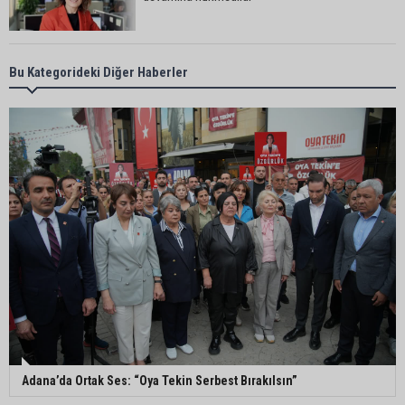
Adana’da taziye evinde silahlı kavga kamerada:
Bu Kategorideki Diğer Haberler
Çok sayıda polis ekibi olay yerine sevk edildi
Adana’da parktaki OED cihazını çalan şüpheli
tutuklandı
Seyhan’da fırın ve pastanelere hijyen denetimi
gerçekleştirildi
Eski polis memuru Ergün Karakaya’nın
öldürüldüğü silahlı kavganın görüntüleri ortaya
çıktı
Adana’da Ortak Ses: “Oya Tekin Serbest Bırakılsın”