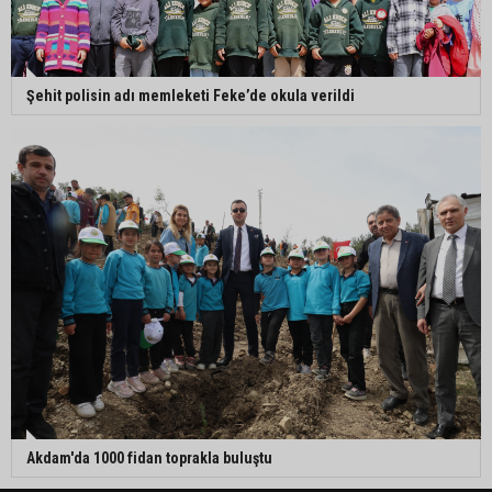
Şehit polisin adı memleketi Feke’de okula verildi
Akdam'da 1000 fidan toprakla buluştu