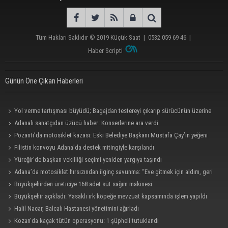
Tüm Hakları Saklıdır © 2019
Küçük Saat
|
0532 059 69 46
|
Haber Scripti
Günün Öne Çıkan Haberleri
Yol verme tartışması büyüdü; Bagajdan testereyi çıkarıp sürücünün üzerine
yürüdü
Adanalı sanatçıdan üzücü haber: Konserlerine ara verdi
Pozantı’da motosiklet kazası: Eski Belediye Başkanı Mustafa Çay’ın yeğeni
hayatını kaybetti
Filistin konvoyu Adana'da destek mitingiyle karşılandı
Yüreğir’de başkan vekilliği seçimi yeniden yargıya taşındı
Adana’da motosiklet hırsızından ilginç savunma: “Eve gitmek için aldım, geri
verecektim”
Büyükşehirden üreticiye 168 adet süt sağım makinesi
Büyükşehir açıkladı: Yasaklı ırk köpeğe mevzuat kapsamında işlem yapıldı
Halil Nacar, Balcalı Hastanesi yönetimini ağırladı
Kozan’da kaçak tütün operasyonu: 1 şüpheli tutuklandı