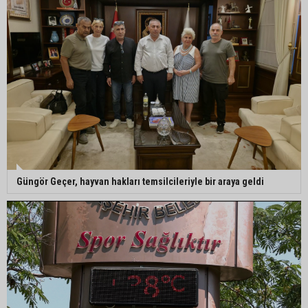
altyapısına güçlü yatırım
Müzeyyen Şevkin: "Yolcu garantisi verilen
havalimanında 100 emekçi neden işten
çıkarılıyor?"
Güngör Geçer, hayvan hakları temsilcileriyle bir araya geldi