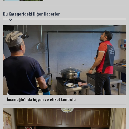
Yüreğir’de başkan vekilliği seçimi yeniden yargıya
Bu Kategorideki Diğer Haberler
taşındı
Adanalı sanatçıdan üzücü haber: Konserlerine
ara verdi
Büyükşehirden üreticiye 168 adet süt sağım
makinesi
Ayhan Barut: "Sıcaklar yaşam hakkını tehdit
İmamoğlu’nda hijyen ve etiket kontrolü
ediyor"
ASKİ'den Bakımyurdu Caddesi'nde içme suyu