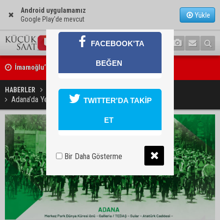
Android uygulamamız
Yükle
Google Play'de mevcut
FACEBOOK'TA
İmamoğlu’nda hijyen ve etiket kontrolü
BEĞEN
Mustafa Özkan: "Yüreğir Belediye Başkan Vekilliği seçimine ilişkin 
başlatıldı"
HABERLER
GÜNDEM
Adana’da Yeşilay Bisiklet Turu heyecanı yaşanacak
TWITTER'DA TAKİP
ET
Bir Daha Gösterme