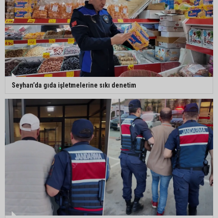
5. Yunusoğlu Futbol Turnuvası’nda final heyecanı
Ceyhan’da Necdet Sevinç Parkı’nda bakım
Seyhan’da gıda işletmelerine sıkı denetim
çalışması
Orhan Bayram’dan AK Parti’ye Yüreğir çıkışı:
“Bizim belediye meclis üyelerimize ne yaptınız?
Siz önce onu anlatın”
Sarıçam’da su ürünlerine yönelik denetimler
sürüyor