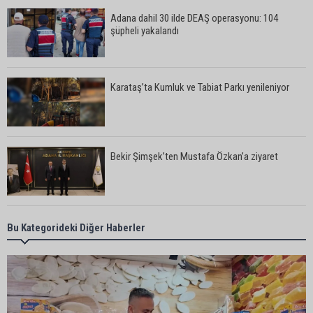
Adana dahil 30 ilde DEAŞ operasyonu: 104
şüpheli yakalandı
Karataş’ta Kumluk ve Tabiat Parkı yenileniyor
Bekir Şimşek’ten Mustafa Özkan’a ziyaret
Ceyhan’da asfalt çalışmaları sürüyor
Bu Kategorideki Diğer Haberler
Ceyhan’da açık hava sineması keyfi iki farklı
parkta devam ediyor