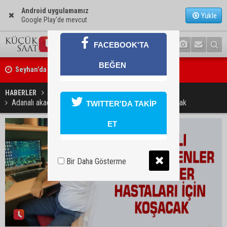
Android uygulamamız
Yükle
Google Play'de mevcut
FACEBOOK'TA
Seyhan’da gıda işletmelerine sıkı denetim
BEĞEN
Adana dahil 30 ilde DEAŞ operasyonu: 104 şüpheli yakalandı
HABERLER
GÜNDEM
Adanalı akademisyenler alzheimer hastaları için koşacak
TWITTER'DA TAKİP
ET
Bir Daha Gösterme