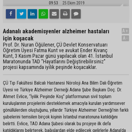
09:53
25 Ekim 2019
Adanalı akademisyenler alzheimer hastaları
A+
için koşacak
A-
Prof. Dr. Nuran Öğülener, ÇÜ Devlet Konservatuarı
Öğretim Üyesi Fatma Kunt ve avukat Ender Kıvanç
Kunt, 3 Kasım Pazar günü yapılacak olan 41. İstanbul
Maratonunda TAD "Hayatlarını Değiştirebilirsiniz"
projesi kapsamında iyilik peşinde koşacaklar.
ÇÜ Tıp Fakültesi Balcalı Hastanesi Nöroloji Ana Bilim Dalı Öğretim
Üyesi ve Türkiye Alzheimer Derneği Adana Şube Başkanı Doç. Dr.
Ahmet Evlice, “İyilik Peşinde Koş” platformunun sivil toplum
kuruluşlarının projelerini desteklemek amacıyla kurulan yardımsever
gönüllülerden oluştuğunu, yıllardır Türkiye Alzheimer Derneği’nin farklı
şubelerini temsilen birçok kişinin İstanbul maratonuna katıldığını
belirtti. Evlice, TAD Adana Şubesi olarak bu projeye ilk defa
katıldıklarını belirterek, bağışlardan elde edilecek gelirlerle Adana'da