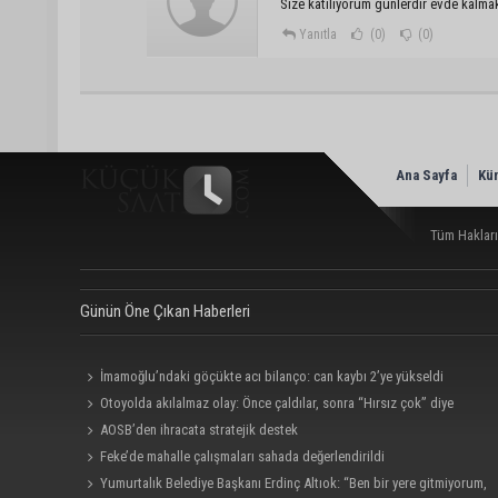
Size katılıyorum günlerdir evde kalmak 
Yanıtla
(0)
(0)
Ana Sayfa
Kü
Tüm Hakları
Günün Öne Çıkan Haberleri
İmamoğlu’ndaki göçükte acı bilanço: can kaybı 2’ye yükseldi
Otoyolda akılalmaz olay: Önce çaldılar, sonra “Hırsız çok” diye
uyardılar
AOSB’den ihracata stratejik destek
Feke’de mahalle çalışmaları sahada değerlendirildi
Yumurtalık Belediye Başkanı Erdinç Altıok: “Ben bir yere gitmiyorum,