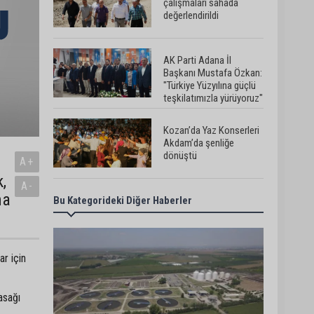
çalışmaları sahada
değerlendirildi
AK Parti Adana İl
Başkanı Mustafa Özkan:
"Türkiye Yüzyılına güçlü
teşkilatımızla yürüyoruz"
Kozan’da Yaz Konserleri
Akdam’da şenliğe
dönüştü
A+
,
A-
ma
Bu Kategorideki Diğer Haberler
Adana’da sıcaklık alarmı:
Hissedilen 43 dereceyi
bulacak
ar için
Yumurtalık’ta ulaşım
çalışmaları hızlandı: Yol
ve kaldırımlar yenileniyor
asağı