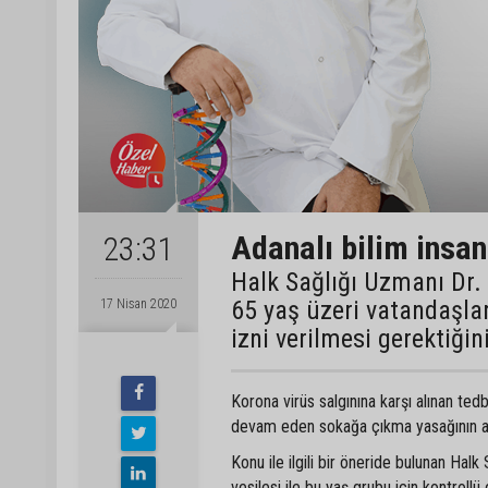
Adanalı bilim insan
23:31
Halk Sağlığı Uzmanı Dr. 
65 yaş üzeri vatandaşla
17 Nisan 2020
izni verilmesi gerektiğin
Korona virüs salgınına karşı alınan te
devam eden sokağa çıkma yasağının ard
Konu ile ilgili bir öneride bulunan Ha
vesilesi ile bu yaş grubu için kontrollü