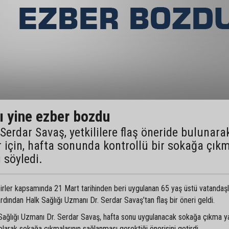
ı yine ezber bozdu
Serdar Savaş, yetkililere flaş öneride bulunarak
r için, hafta sonunda kontrollü bir sokağa çık
i söyledi.
dbirler kapsamında 21 Mart tarihinden beri uygulanan 65 yaş üstü vatandaşl
ından Halk Sağlığı Uzmanı Dr. Serdar Savaş’tan flaş bir öneri geldi.
lk Sağlığı Uzmanı Dr. Serdar Savaş, hafta sonu uygulanacak sokağa çıkma y
 olarak sokağa çıkmalarının sağlanması gerektiği önerisini getirdi.