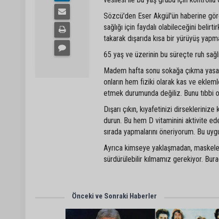
Sözcü'den Eser Akgül'ün haberine göre
sağlığı için faydalı olabileceğini belir
takarak dışarıda kısa bir yürüyüş yapma
65 yaş ve üzerinin bu süreçte ruh sağlı
Madem hafta sonu sokağa çıkma yasağı v
onların hem fiziki olarak kas ve ekleml
etmek durumunda değiliz. Bunu tıbbi o
Dışarı çıkın, kıyafetinizi dirsekleriniz
durun. Bu hem D vitaminini aktivite ed
sırada yapmalarını öneriyorum. Bu uygu
Ayrıca kimseye yaklaşmadan, maskeleri
sürdürülebilir kılmamız gerekiyor. Bur
Önceki ve Sonraki Haberler