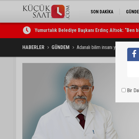
SON DAKİKA
GÜND
Yumurtalık Belediye Başkanı Erdinç Altıok: “Ben 
ASKİ’den mikroplastik iddialarına açıklama: “Tesis 
HABERLER
GÜNDEM
Adanalı bilim insanı yine ezber 
Bir D