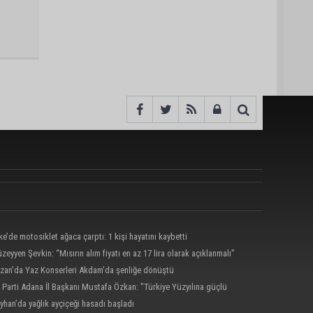
ke’de motosiklet ağaca çarptı: 1 kişi hayatını kaybetti
zeyyen Şevkin: “Mısırın alım fiyatı en az 17 lira olarak açıklanmalı”
zan’da Yaz Konserleri Akdam’da şenliğe dönüştü
 Parti Adana İl Başkanı Mustafa Özkan: "Türkiye Yüzyılına güçlü
atımızla yürüyoruz"
yhan’da yağlık ayçiçeği hasadı başladı