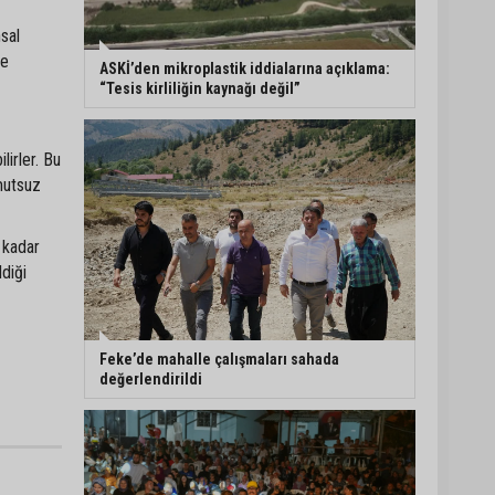
sal
Otoyolda akılalmaz olay:
ke
Önce çaldılar, sonra
ASKİ’den mikroplastik iddialarına açıklama:
“Hırsız çok” diye
“Tesis kirliliğin kaynağı değil”
uyardılar
Müzeyyen Şevkin:
irler. Bu
“Mısırın alım fiyatı en az
 mutsuz
17 lira olarak
açıklanmalı”
a kadar
95 yaşındaki kadının arsa
diği
satışında yeni perde: Kızı
suçlamaları reddetti
Feke’de mahalle çalışmaları sahada
değerlendirildi