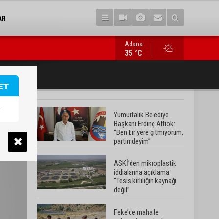
AR
Adana
Feke’de mahalle çalışmaları sahada değerlendirildi
35 °C
ET
Yumurtalık Belediye
Başkanı Erdinç Altıok:
“Ben bir yere gitmiyorum,
partimdeyim”
ASKİ’den mikroplastik
iddialarına açıklama:
“Tesis kirliliğin kaynağı
değil”
Feke’de mahalle