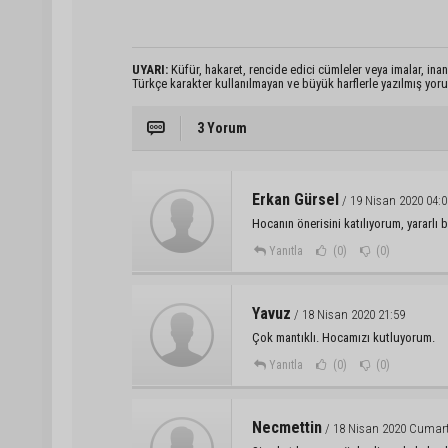
UYARI:
Küfür, hakaret, rencide edici cümleler veya imalar, inanç
Türkçe karakter kullanılmayan ve büyük harflerle yazılmış yo
3 Yorum
Erkan Gürsel
/ 19 Nisan 2020 04:0
Hocanın önerisini katılıyorum, yararlı
Yanıtla
(0)
(0)
Yavuz
/ 18 Nisan 2020 21:59
Çok mantıklı. Hocamızı kutluyorum.
Yanıtla
(0)
(0)
Necmettin
/ 18 Nisan 2020 Cumart