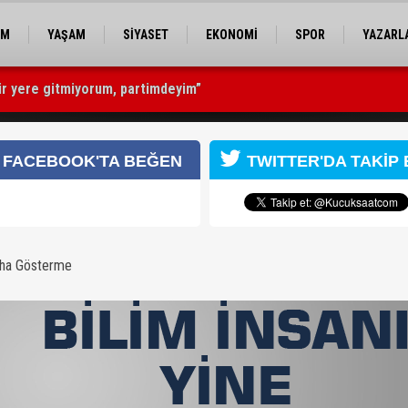
EM
YAŞAM
SİYASET
EKONOMİ
SPOR
YAZARL
bir yere gitmiyorum, partimdeyim”
kirliliğin kaynağı değil”
bozdu
FACEBOOK'TA BEĞEN
TWITTER'DA TAKİP 
aha Gösterme