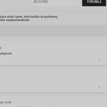
lara saldırı içeren, imla kuralları ile yazılmamış,
rumlar onaylanmamaktadır.
0
 buluyorum.
esi 16:08