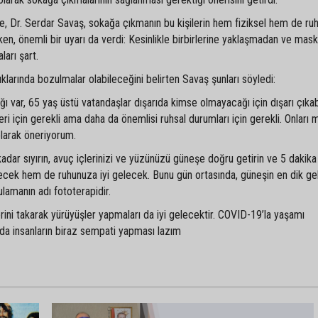
, Dr. Serdar Savaş, sokağa çıkmanın bu kişilerin hem fiziksel hem de ruh
tirken, önemli bir uyarı da verdi: Kesinlikle birbirlerine yaklaşmadan ve mas
ları şart.
klarında bozulmalar olabileceğini belirten Savaş şunları söyledi:
ar, 65 yaş üstü vatandaşlar dışarıda kimse olmayacağı için dışarı çıkabil
eri için gerekli ama daha da önemlisi ruhsal durumları için gerekli. Onları
larak öneriyorum.
e kadar sıyırın, avuç içlerinizi ve yüzünüzü güneşe doğru getirin ve 5 dakik
ecek hem de ruhunuza iyi gelecek. Bunu gün ortasında, güneşin en dik gel
lamanın adı fototerapidir.
ni takarak yürüyüşler yapmaları da iyi gelecektir. COVID-19’la yaşamı
ada insanların biraz sempati yapması lazım