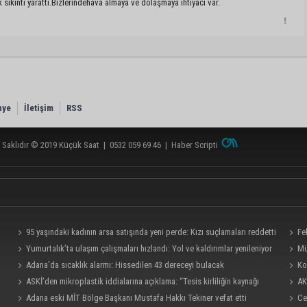
sıkıntı yarattı.Bizlerindehava almaya ve dolaşmaya ihtiyacı var.
nye
İletişim
RSS
 Saklıdır © 2019
Küçük Saat
|
0532 059 69 46
|
Haber Scripti
95 yaşındaki kadının arsa satışında yeni perde: Kızı suçlamaları reddetti
Fe
Yumurtalık’ta ulaşım çalışmaları hızlandı: Yol ve kaldırımlar yenileniyor
Mü
Adana’da sıcaklık alarmı: Hissedilen 43 dereceyi bulacak
Ko
ASKİ’den mikroplastik iddialarına açıklama: “Tesis kirliliğin kaynağı
AK
değil”
Adana eski MİT Bölge Başkanı Mustafa Hakkı Tekiner vefat etti
teşkil
Ce