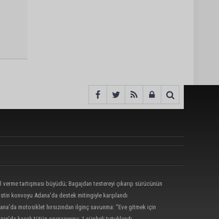
l verme tartışması büyüdü; Bagajdan testereyi çıkarıp sürücünün
ne yürüdü
listin konvoyu Adana'da destek mitingiyle karşılandı
ana’da motosiklet hırsızından ilginç savunma: “Eve gitmek için
 geri verecektim”
zan’da kaçak tütün operasyonu: 1 şüpheli tutuklandı