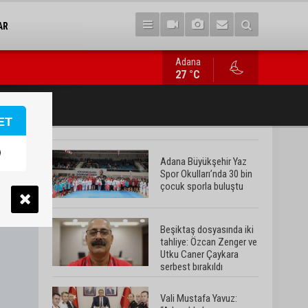
AR
Adana
Vali Mustafa Yavuz: “Adana’da huzur ve güven ortamını daha da 
27 °C
ET
Adana Büyükşehir Yaz
Spor Okulları’nda 30 bin
çocuk sporla buluştu
Beşiktaş dosyasında iki
tahliye: Özcan Zenger ve
Utku Caner Çaykara
serbest bırakıldı
Vali Mustafa Yavuz: