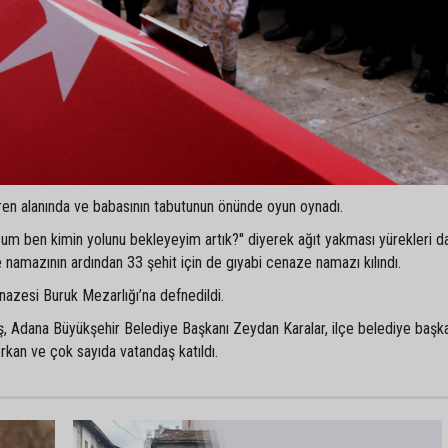
ören alanında ve babasının tabutunun önünde oyun oynadı.
zum ben kimin yolunu bekleyeyim artık?'' diyerek ağıt yakması yürekleri da
namazının ardından 33 şehit için de gıyabi cenaze namazı kılındı.
azesi Buruk Mezarlığı’na defnedildi.
 Adana Büyükşehir Belediye Başkanı Zeydan Karalar, ilçe belediye başkan
 erkan ve çok sayıda vatandaş katıldı.