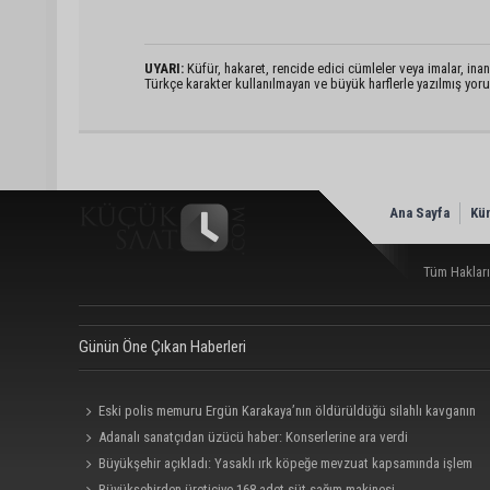
UYARI:
Küfür, hakaret, rencide edici cümleler veya imalar, inanç
Türkçe karakter kullanılmayan ve büyük harflerle yazılmış yo
Ana Sayfa
Kü
Tüm Hakları
Günün Öne Çıkan Haberleri
Eski polis memuru Ergün Karakaya’nın öldürüldüğü silahlı kavganın
görüntüleri ortaya çıktı
Adanalı sanatçıdan üzücü haber: Konserlerine ara verdi
Büyükşehir açıkladı: Yasaklı ırk köpeğe mevzuat kapsamında işlem
yapıldı
Büyükşehirden üreticiye 168 adet süt sağım makinesi