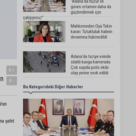
“Adana’da huzur ve
güven ortamını daha da
güçlendirmek için
çalışıyoruz”
Mahkemeden Oya Tekin
kararı: Tutukluluk halinin
devamına hükmedildi
Adana’da taziye evinde
silahlı kavga kamerada:
Çok sayıda polis ekibi
A+
olay yerine sevk edildi
ın
A-
Bu Kategorideki Diğer Haberler
Adana’da parktaki OED
cihazını çalan şüpheli
tutuklandı
’nın
Seyhan’da fırın ve
na şehit
pastanelere hijyen
denetimi gerçekleştirildi