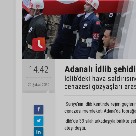
Adanalı İdlib şehid
14:42
İdlib'deki hava saldırı
cenazesi gözyaşları ara
29 Şubat 2020
Suriye’nin İdlib kentinde rejim güçle
cenazesi memleketi Adana’da toprağa 
İdlib'de 33 silah arkadaşıyla birlikte
ateşi düştü.