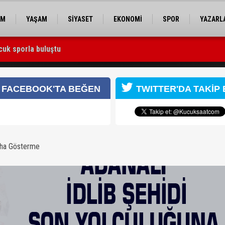
EM
YAŞAM
SİYASET
EKONOMİ
SPOR
YAZARL
cuk sporla buluştu
 Utku Caner Çaykara serbest bırakıldı
una uğurlandı
FACEBOOK'TA BEĞEN
TWITTER'DA TAKİP 
aha Gösterme