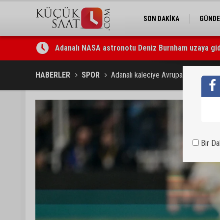
SON DAKİKA
GÜND
Adanalı NASA astronotu Deniz Burnham uzaya gid
Kozan’da üreticilere yangın ve anız uyarısı
HABERLER
SPOR
Adanalı kaleciye Avrupa yolu görün
Bir D