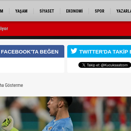
EM
YAŞAM
SİYASET
EKONOMİ
SPOR
YAZARL
iyor
dü
FACEBOOK'TA BEĞEN
TWITTER'DA TAKİP 
aha Gösterme