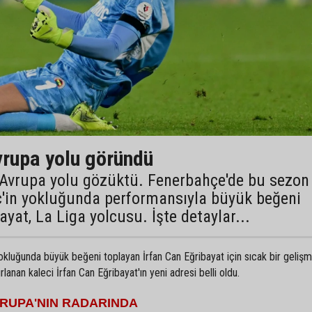
vrupa yolu göründü
n Avrupa yolu gözüktü. Fenerbahçe'de bu sezon
c'in yokluğunda performansıyla büyük beğeni
ayat, La Liga yolcusu. İşte detaylar...
kluğunda büyük beğeni toplayan İrfan Can Eğribayat için sıcak bir geliş
anan kaleci İrfan Can Eğribayat'ın yeni adresi belli oldu.
VRUPA'NIN RADARINDA