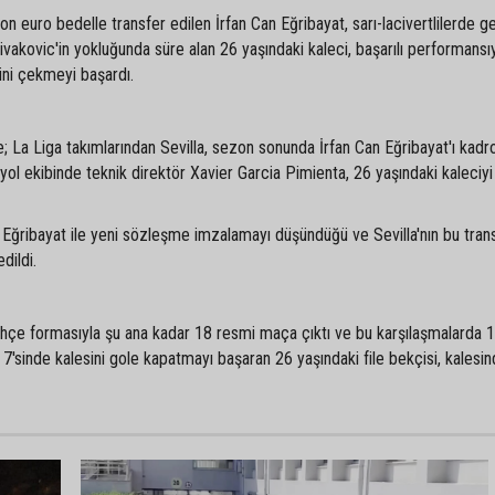
 euro bedelle transfer edilen İrfan Can Eğribayat, sarı-lacivertlilerde ge
vakovic'in yokluğunda süre alan 26 yaşındaki kaleci, başarılı performansıy
ini çekmeyi başardı.
; La Liga takımlarından Sevilla, sezon sonunda İrfan Can Eğribayat'ı kad
nyol ekibinde teknik direktör Xavier Garcia Pimienta, 26 yaşındaki kaleciyi 
Eğribayat ile yeni sözleşme imzalamayı düşündüğü ve Sevilla'nın bu trans
dildi.
hçe formasıyla şu ana kadar 18 resmi maça çıktı ve bu karşılaşmalarda 
 7'sinde kalesini gole kapatmayı başaran 26 yaşındaki file bekçisi, kalesi