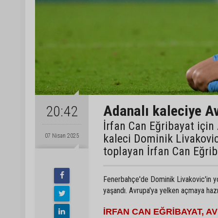
Adanalı kaleciye A
20:42
İrfan Can Eğribayat içi
kaleci Dominik Livakovi
07 Nisan 2025
toplayan İrfan Can Eğrib
Fenerbahçe'de Dominik Livakovic'in yo
yaşandı. Avrupa'ya yelken açmaya hazırl
İRFAN CAN EĞRİBAYAT, A