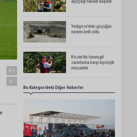
ayçiçeği hasadı başladı
Yedigöze’deki göçüğün
nedeni belli oldu
Kozan’da turunçgil
zararlısına karşı biyolojik
mücadele
A+
A-
Bu Kategorideki Diğer Haberler
Yedigöze İçme Suyu
Projesi çalışmalarında
göçük: 1 işçi hayatını
kaybetti
me
Yedigöze İçme Suyu
Projesi çalışmalarında
göçük meydana geldi