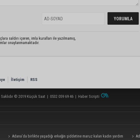
lara saldırı içeren, imla kuralları ile yazılmamış,
rumlar onaylanmamaktadır.
nye
İletişim
RSS
 Saklıdır © 2019
Küçük Saat
|
0532 059 69 46
|
Haber Scripti
Adana’da birlikte yaşadığı erkeğin şiddetine maruz kalan kadın yardım
Ad