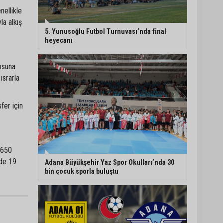
nellikle
Müzeyyen Şevkin’den
la alkış
Çocuk Koruma Kanunu
5. Yunusoğlu Futbol Turnuvası’nda final
Teklifi’ne eleştiri:
heyecanı
“Öncelik ceza değil,
önlemedir”
rosuna
Adana’da sıcağın
ısrarla
boyutu: Asfaltta
yumurta pişti
fer için
Yeni Parti'de Seyhan İlçe
Başkanlığına Mehmet
Şahin Gümüş getirildi
1650
nde 19
Adana Büyükşehir Yaz Spor Okulları’nda 30
bin çocuk sporla buluştu