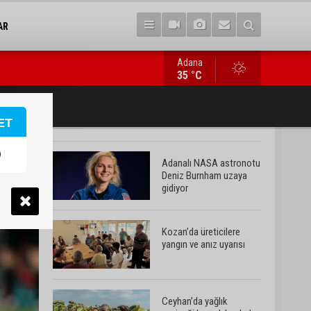
AR
Adana
Ceyhan’da yağlık ayçiçeği hasadı başladı
35 °C
ET
Adanalı NASA astronotu
Deniz Burnham uzaya
gidiyor
Kozan’da üreticilere
yangın ve anız uyarısı
Ceyhan’da yağlık