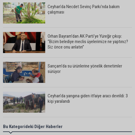
Ceyhan’da Necdet Sevinç Parkı’nda bakım
çalışması
Orhan Bayram’dan AK Parti’ye Yüreğir çıkışı:
“Bizim belediye meclis üyelerimize ne yaptınız?
Siz önce onu anlatın”
Sarıçam’da su ürünlerine yönelik denetimler
sürüyor
Ceyhan’da yangına giden itfaiye aracı devrildi: 3
kişi yaralandı
Çukurova Belediye Başkanı Emrah Kozay
Bu Kategorideki Diğer Haberler
CHP’den ayrıldığını açıkladı