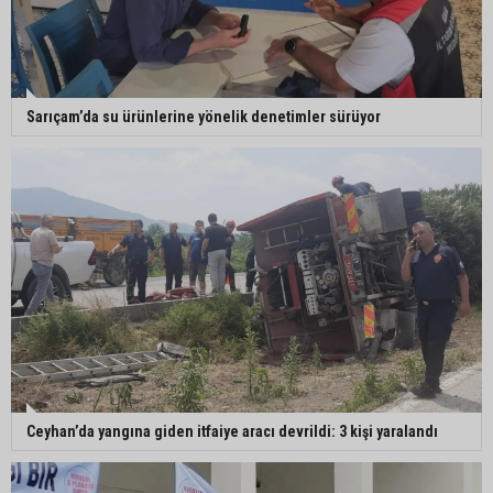
CHP Adana Milletvekili Dr. Müzeyyen Şevkin:
“Akdeniz bir atık deposuna dönüşmemeli”
Sarıçam’da su ürünlerine yönelik denetimler sürüyor
Ceyhan’da yangına giden itfaiye aracı devrildi: 3 kişi yaralandı