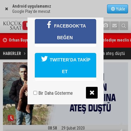
Android uygulamamız
Yükle
Google Play'de mevcut
FACEBOOK'TA
BEĞEN
Orhan Bayram’dan AK Parti’ye Yüreğir çıkışı: “Bizim belediye meclis
ne yaptınız? Siz önce onu anlatın”
Adanalı şehidinin baba ocağına ateş düştü
HABERLER
GÜNDEM
TWITTER'DA TAKİP
ET
Bir Daha Gösterme
08:58
29 Şubat 2020