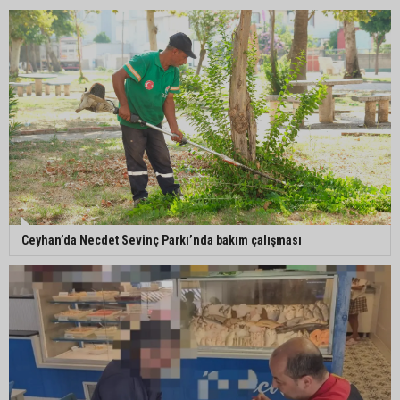
Belediye binasına girmek isteyen servisçilere
biber gazlı müdahale
Adana’da taziye evinde silah çeken kişi gözaltına
alındı
Doç. Dr. Efsun Somay’dan implant uyarısı: “Sigara
Ceyhan’da Necdet Sevinç Parkı’nda bakım çalışması
en büyük risk”
Adana’da oto kilit iş yerinde esrarengiz olay: 2
kişi hayatını kaybetti