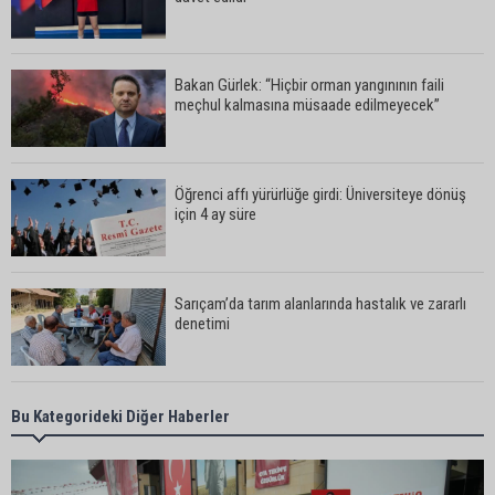
Bakan Gürlek: “Hiçbir orman yangınının faili
meçhul kalmasına müsaade edilmeyecek”
Öğrenci affı yürürlüğe girdi: Üniversiteye dönüş
için 4 ay süre
Sarıçam’da tarım alanlarında hastalık ve zararlı
denetimi
Adanalı iki teknik direktör Trendyol 1. Lig’de
Bu Kategorideki Diğer Haberler
görev yapacak