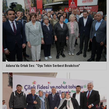
Süreyya Yavuz’dan şehit ailelerine ziyaret
Murat Şahin Aktürk, YENİ Parti Tufanbeyli İlçe
Başkanı oldu
ASKİ Genel Müdürü Mansur Aladağ emekli oldu
Adana’da Ortak Ses: “Oya Tekin Serbest Bırakılsın”
İngiltere’nin çöpü Adana’ya geldi, mikroplastik
tartışması büyüdü
ATÜ’de "Sunar Gastronomi ve Mutfak Sanatları
Akademisi" kuruluyor