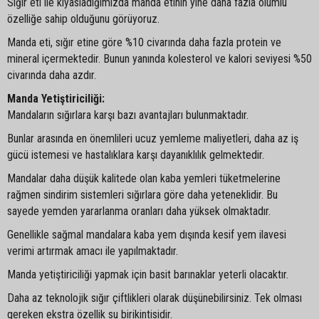
Sığır eti ile kıyasladığımızda manda etinin yine daha fazla olumlu
özelliğe sahip olduğunu görüyoruz.
Manda eti, sığır etine göre %10 civarında daha fazla protein ve
mineral içermektedir. Bunun yanında kolesterol ve kalori seviyesi %50
civarında daha azdır.
Manda Yetiştiriciliği:
Mandaların sığırlara karşı bazı avantajları bulunmaktadır.
Bunlar arasında en önemlileri ucuz yemleme maliyetleri, daha az iş
gücü istemesi ve hastalıklara karşı dayanıklılık gelmektedir.
Mandalar daha düşük kalitede olan kaba yemleri tüketmelerine
rağmen sindirim sistemleri sığırlara göre daha yeteneklidir. Bu
sayede yemden yararlanma oranları daha yüksek olmaktadır.
Genellikle sağmal mandalara kaba yem dışında kesif yem ilavesi
verimi artırmak amacı ile yapılmaktadır.
Manda yetiştiriciliği yapmak için basit barınaklar yeterli olacaktır.
Daha az teknolojik sığır çiftlikleri olarak düşünebilirsiniz. Tek olması
gereken ekstra özellik su birikintisidir.