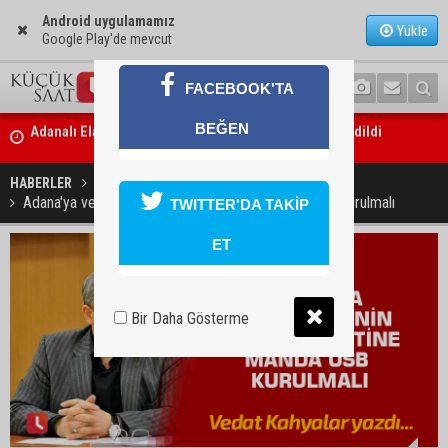
Android uygulamamız
Yükle
Google Play'de mevcut
FACEBOOK'TA
Adanalı Elanur Ateş, U15 Milli Takım kampına davet edildi
BEĞEN
Bakan Gürlek: “Hiçbir orman yangınının faili meçhul kalmasına müs
edilmeyecek”
HABERLER
YAŞAM
Adana'ya ve Türkiye'nin bir çok kentine manda OSB kurulmalı
TWITTER'DA TAKİP
ET
Bir Daha Gösterme