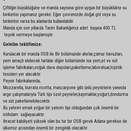
Çiftliğin büyüklüğüne ve manda sayısına göre uygun bir büyüklükte su
birikintisi yapmanız gerekir. Eğer çevrenizde doğal göl veya su
birikintisi varsa bu alanlarda kullanılabilir.
Manda için son yıllarda Tarım Bakanlığımız adet başına 400 TL
teşvik vermeye başlamıştır.
Gelelim teklifimize:
Kurulacak bir manda OSB ile Bir bölümünde ahırlar,çamur havuzları,
yem amaçlı ekilecek tarlalar diğer bölümünde ise yem,et ve süt
işleme fabrikaları,soğuk dava depoları,paketleme,laboratuar,lojistik
tesisleri yer alacaktır.
Peynir fabrikalarında;
Mozzarella, burrata ricotta, mascarpone gibi ünlü peynirlerin yanında
arge çalışmalarıyla Türk tipi özel peynirler,kaymaklar,yoğurt,dondurma
ve süt paketlenebilecektir.
Bu yatırım emek yoğun bir yatırım tipi olduğundan çok önemli bir
istihdam sağlayacaktır.
Ihracat kabiliyeti yüksek olan bu tür bir OSB gerek Adana gerekse de
ülkemiz acısından önemli bir zenginlik olacaktır.