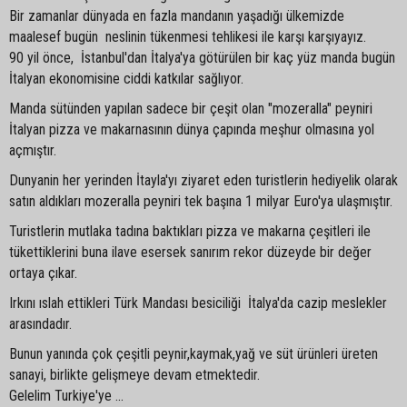
Bir zamanlar dünyada en fazla mandanın yaşadığı ülkemizde
maalesef bugün neslinin tükenmesi tehlikesi ile karşı karşıyayız.
90 yil önce, İstanbul'dan İtalya'ya götürülen bir kaç yüz manda bugün
İtalyan ekonomisine ciddi katkılar sağlıyor.
Manda sütünden yapılan sadece bir çeşit olan "mozeralla" peyniri
İtalyan pizza ve makarnasının dünya çapında meşhur olmasına yol
açmıştır.
Dunyanin her yerinden İtayla'yı ziyaret eden turistlerin hediyelik olarak
satın aldıkları mozeralla peyniri tek başına 1 milyar Euro'ya ulaşmıştır.
Turistlerin mutlaka tadına baktıkları pizza ve makarna çeşitleri ile
tükettiklerini buna ilave esersek sanırım rekor düzeyde bir değer
ortaya çıkar.
Irkını ıslah ettikleri Türk Mandası besiciliği İtalya'da cazip meslekler
arasındadır.
Bunun yanında çok çeşitli peynir,kaymak,yağ ve süt ürünleri üreten
sanayi, birlikte gelişmeye devam etmektedir.
Gelelim Turkiye'ye ...