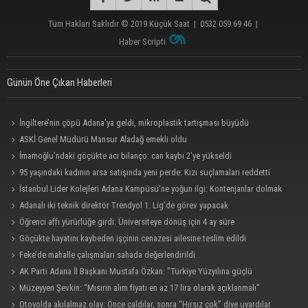
Tüm Hakları Saklıdır © 2019
Küçük Saat
|
0532 059 69 46
|
Haber Scripti
Günün Öne Çıkan Haberleri
İngiltere’nin çöpü Adana’ya geldi, mikroplastik tartışması büyüdü
ASKİ Genel Müdürü Mansur Aladağ emekli oldu
İmamoğlu’ndaki göçükte acı bilanço: can kaybı 2’ye yükseldi
95 yaşındaki kadının arsa satışında yeni perde: Kızı suçlamaları reddetti
İstanbul Lider Kolejleri Adana Kampüsü’ne yoğun ilgi: Kontenjanlar dolmak
üzere
Adanalı iki teknik direktör Trendyol 1. Lig’de görev yapacak
Öğrenci affı yürürlüğe girdi: Üniversiteye dönüş için 4 ay süre
Göçükte hayatını kaybeden işçinin cenazesi ailesine teslim edildi
Feke’de mahalle çalışmaları sahada değerlendirildi
AK Parti Adana İl Başkanı Mustafa Özkan: "Türkiye Yüzyılına güçlü
teşkilatımızla yürüyoruz"
Müzeyyen Şevkin: “Mısırın alım fiyatı en az 17 lira olarak açıklanmalı”
Otoyolda akılalmaz olay: Önce çaldılar, sonra “Hırsız çok” diye uyardılar