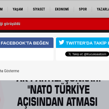
EM
YAŞAM
SİYASET
EKONOMİ
SPOR
YAZARL
iği görüşüldü
 açısından atması gereken adımları atacaktır"
FACEBOOK'TA BEĞEN
TWITTER'DA TAKİP 
aha Gösterme