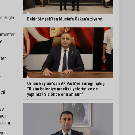
5. Yunusoğlu Futbol
Turnuvası’nda final
ın Güçlü
Bekir Şimşek’ten Mustafa Özkan’a ziyaret
heyecanı
lamenter
ye
Ceyhan’da Necdet
Sevinç Parkı’nda bakım
çalışması
kten
Orhan Bayram’dan AK
.
Parti’ye Yüreğir çıkışı:
“Bizim belediye meclis
Orhan Bayram’dan AK Parti’ye Yüreğir çıkışı:
üyelerimize ne yaptınız?
“Bizim belediye meclis üyelerimize ne
cil
Siz önce onu anlatın”
yaptınız? Siz önce onu anlatın”
ve
ıdır.
ilimi.
üşen