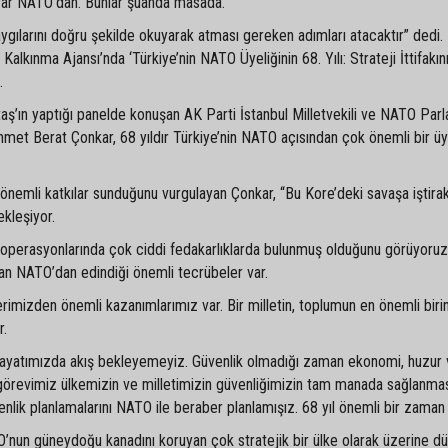
 var NATO’dan. Bunlar şuanda masada.
gılarını doğru şekilde okuyarak atması gereken adımları atacaktır” dedi.
Kalkınma Ajansı’nda ‘Türkiye’nin NATO Üyeliğinin 68. Yılı: Strateji İttifakın
.
aş’ın yaptığı panelde konuşan AK Parti İstanbul Milletvekili ve NATO Par
met Berat Çonkar, 68 yıldır Türkiye’nin NATO açısından çok önemli bir ü
önemli katkılar sunduğunu vurgulayan Çonkar, “Bu Kore’deki savaşa iştira
ekleşiyor.
perasyonlarında çok ciddi fedakarlıklarda bulunmuş olduğunu görüyoruz
ndan NATO’dan edindiği önemli tecrübeler var.
rimizden önemli kazanımlarımız var. Bir milletin, toplumun en önemli birin
r.
yatımızda akış bekleyemeyiz. Güvenlik olmadığı zaman ekonomi, huzur 
il görevimiz ülkemizin ve milletimizin güvenliğimizin tam manada sağlanmas
lik planlamalarını NATO ile beraber planlamışız. 68 yıl önemli bir zaman d
un güneydoğu kanadını koruyan çok stratejik bir ülke olarak üzerine d