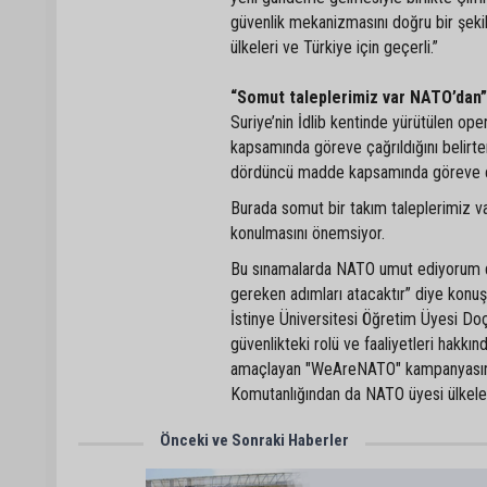
güvenlik mekanizmasını doğru bir şeki
ülkeleri ve Türkiye için geçerli.”
“Somut taleplerimiz var NATO’dan”
Suriye’nin İdlib kentinde yürütülen o
kapsamında göreve çağrıldığını belirten
dördüncü madde kapsamında göreve ç
Burada somut bir takım taleplerimiz v
konulmasını önemsiyor.
Bu sınamalarda NATO umut ediyorum doğ
gereken adımları atacaktır” diye konuş
İstinye Üniversitesi Öğretim Üyesi Do
güvenlikteki rolü ve faaliyetleri hakkın
amaçlayan "WeAreNATO" kampanyasının 
Komutanlığından da NATO üyesi ülkelerin 
Önceki ve Sonraki Haberler