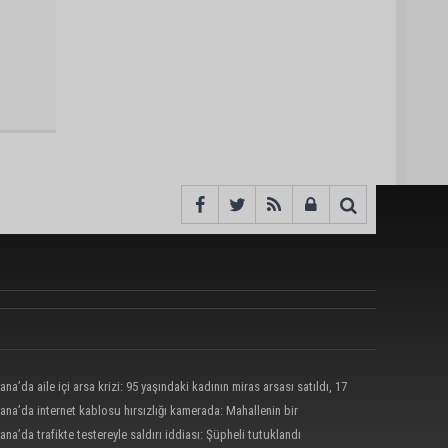
ana’da aile içi arsa krizi: 95 yaşındaki kadının miras arsası satıldı, 17
nun 13 milyonu harcandı
ana’da internet kablosu hırsızlığı kamerada: Mahallenin bir
nde internet erişimi kesildi
ana’da trafikte testereyle saldırı iddiası: Şüpheli tutuklandı