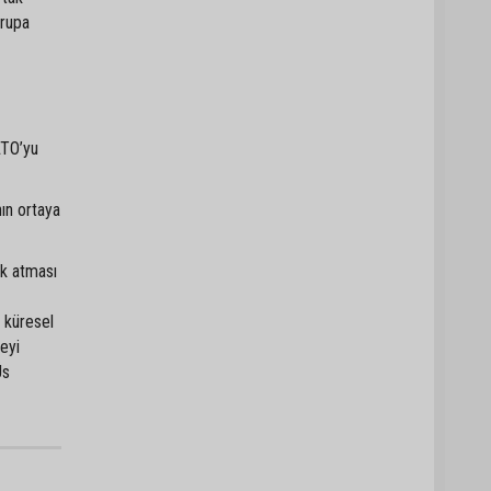
vrupa
ATO’yu
ın ortaya
ak atması
 küresel
meyi
Üs