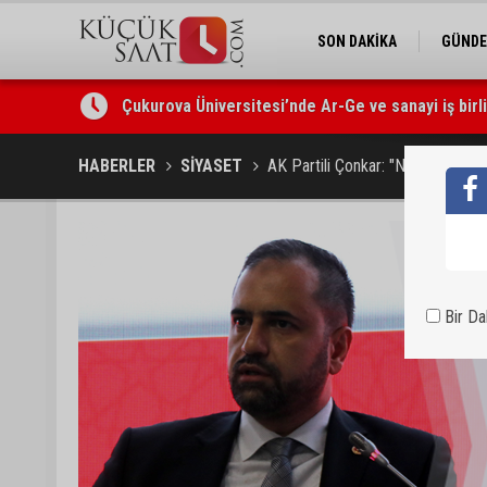
SON DAKİKA
GÜND
Çukurova Üniversitesi’nde Ar-Ge ve sanayi iş birl
Seyhan’da gıda işletmelerine sıkı denetim
HABERLER
SİYASET
AK Partili Çonkar: "NATO Türkiye
Bir D