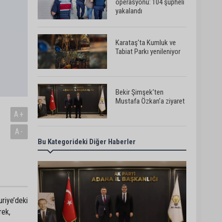
operasyonu: 104 şüpheli
yakalandı
Karataş’ta Kumluk ve
Tabiat Parkı yenileniyor
Bekir Şimşek’ten
Mustafa Özkan’a ziyaret
A+
A-
Bu Kategorideki Diğer Haberler
Ceyhan’da asfalt
çalışmaları sürüyor
Ceyhan’da açık hava
riye’deki
sineması keyfi iki farklı
parkta devam ediyor
rek,