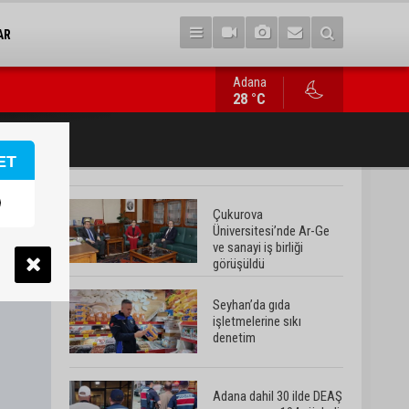
AR
Adana
Adana dahil 30 ilde DEAŞ operasyonu: 104 şüpheli yakalandı
28 °C
ET
Çukurova
Üniversitesi’nde Ar-Ge
ve sanayi iş birliği
görüşüldü
Seyhan’da gıda
işletmelerine sıkı
denetim
Adana dahil 30 ilde DEAŞ