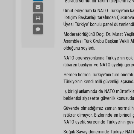
“Burada somut bir takım taleplerimiz
Umut ediyorum ki NATO, Türkiye’nin kay
İletişim Başkanlığı tarafından Çukurova 
Üyesi Türkiye’ konulu panel düzenlendi
Moderatörlüğünü Doç. Dr. Murat Yeşilt
Asamblesi Türk Grubu Başkan Vekili Ah
olduğunu söyledi.
NATO operasyonlarına Türkiye’nin çok 
itibaren başlıyor ve NATO üyeliği gerç
Hemen hemen Türkiye’nin tüm önemli o
Türkiye’nin kendi milli güvenliği açısı
İş birliği anlamında da NATO müttefikle
beklentisi siyasette güvenlik konusudu
Güvende olmadığımız zaman normal ha
istikrar olmuyor. Bizlerinde en birinc
NATO üyelik sürecinde Türkiye’nin güven
Soğuk Savaş döneminde Türkiye NATO’n