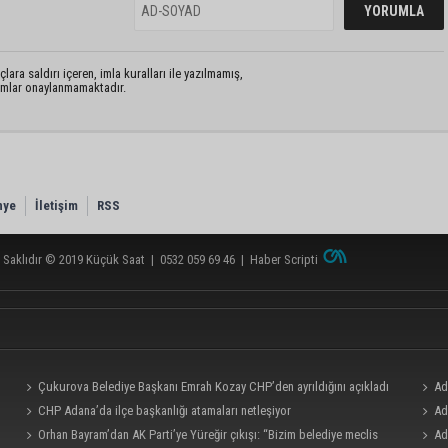
lara saldırı içeren, imla kuralları ile yazılmamış,
rumlar onaylanmamaktadır.
nye
İletişim
RSS
 Saklıdır © 2019
Küçük Saat
|
0532 059 69 46
|
Haber Scripti
Çukurova Belediye Başkanı Emrah Kozay CHP’den ayrıldığını açıkladı
Ad
CHP Adana’da ilçe başkanlığı atamaları netleşiyor
milyo
Ad
Orhan Bayram’dan AK Parti’ye Yüreğir çıkışı: “Bizim belediye meclis
bölümü
Ad