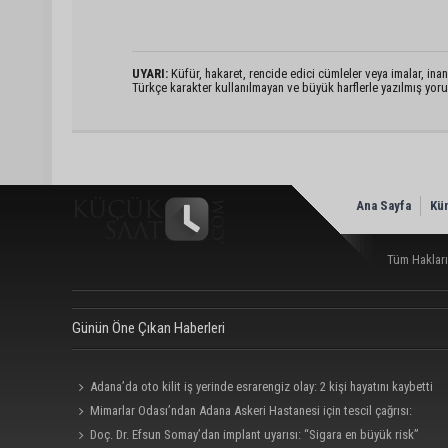
UYARI:
Küfür, hakaret, rencide edici cümleler veya imalar, inanç
Türkçe karakter kullanılmayan ve büyük harflerle yazılmış yo
Ana Sayfa
Kü
Tüm Hakları
Günün Öne Çıkan Haberleri
Adana’da oto kilit iş yerinde esrarengiz olay: 2 kişi hayatını kaybetti
Mimarlar Odası’ndan Adana Askeri Hastanesi için tescil çağrısı:
“Satılmamalı, amaç dışı kullanılmamalı”
Doç. Dr. Efsun Somay’dan implant uyarısı: “Sigara en büyük risk”