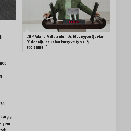
CHP Adana Milletvekili Dr. Müzeyyen Şevkin:
ı
“Ortadoğu’da kalıcı barış ve iş birliği
sağlanmalı”
ında
ni
ran
 karşıya
a yeni
rtak