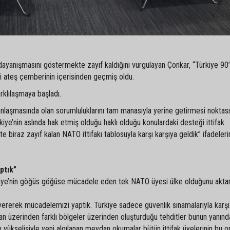
 dayanışmasını göstermekte zayıf kaldığını vurgulayan Çonkar, “Türkiye 90’l
di ateş çemberinin içerisinden geçmiş oldu.
rklılaşmaya başladı.
anlaşmasında olan sorumluluklarını tam manasıyla yerine getirmesi noktas
rkiye’nin aslında hak etmiş olduğu haklı olduğu konulardaki desteği ittifak
iraz zayıf kalan NATO ittifakı tablosuyla karşı karşıya geldik” ifadeleri
ptık”
kiye’nin göğüs göğüse mücadele eden tek NATO üyesi ülke olduğunu akta
ererek mücadelemizi yaptık. Türkiye sadece güvenlik sınamalarıyla karşı
an üzerinden farklı bölgeler üzerinden oluşturduğu tehditler bunun yanınd
 yükselişiyle yeni algılanan meydan okumalar bütün ittifak üyelerinin bu o