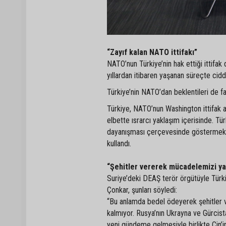
“Zayıf kalan NATO ittifakı”
NATO’nun Türkiye’nin hak ettiği ittifak
yıllardan itibaren yaşanan süreçte cid
Türkiye’nin NATO’dan beklentileri de fa
Türkiye, NATO’nun Washington ittifak 
elbette ısrarcı yaklaşım içerisinde. Tü
dayanışması çerçevesinde göstermekte b
kullandı.
“Şehitler vererek mücadelemizi ya
Suriye’deki DEAŞ terör örgütüyle Tür
Çonkar, şunları söyledi:
“Bu anlamda bedel ödeyerek şehitler v
kalmıyor. Rusya’nın Ukrayna ve Gürcist
yeni gündeme gelmesiyle birlikte Çin’in