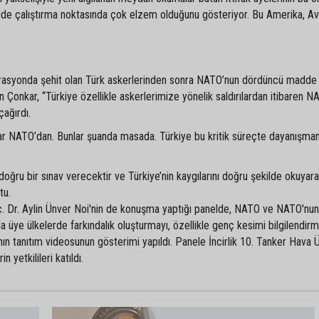
lde çalıştırma noktasında çok elzem olduğunu gösteriyor. Bu Amerika, A
perasyonda şehit olan Türk askerlerinden sonra NATO’nun dördüncü madde
 Çonkar, “Türkiye özellikle askerlerimize yönelik saldırılardan itibaren N
ağırdı.
ar NATO’dan. Bunlar şuanda masada. Türkiye bu kritik süreçte dayanışman
ru bir sınav verecektir ve Türkiye’nin kaygılarını doğru şekilde okuyar
tu.
ç. Dr. Aylin Ünver Noi'nin de konuşma yaptığı panelde, NATO ve NATO'nun
da üye ülkelerde farkındalık oluşturmayı, özellikle genç kesimi bilgilendir
tanıtım videosunun gösterimi yapıldı. Panele İncirlik 10. Tanker Hava 
yetkilileri katıldı.