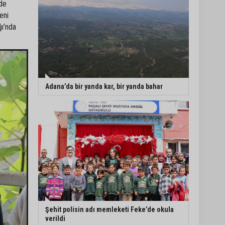
nde
eni
ğı’nda
Adana’da bir yanda kar, bir yanda bahar
Şehit polisin adı memleketi Feke’de okula
verildi