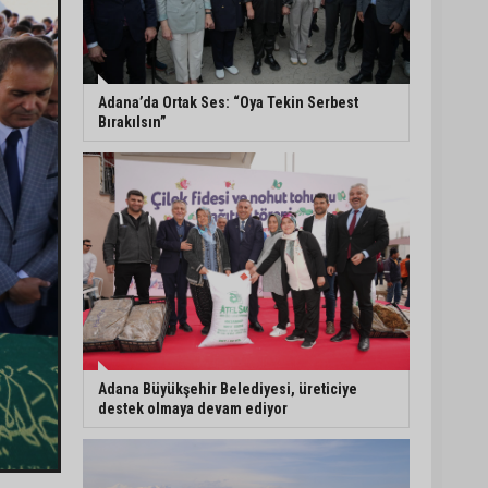
Yedigöze İçme Suyu
Projesi çalışmalarında
göçük: 1 işçi hayatını
kaybetti
Adana’da Ortak Ses: “Oya Tekin Serbest
Bırakılsın”
Yedigöze İçme Suyu
Projesi çalışmalarında
göçük meydana geldi
Müzeyyen Şevkin’den
Çocuk Koruma Kanunu
Teklifi’ne eleştiri:
“Öncelik ceza değil,
önlemedir”
Adana Büyükşehir Belediyesi, üreticiye
destek olmaya devam ediyor