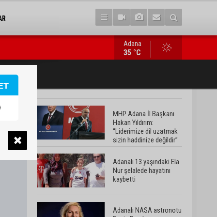
AR
Adana
Adanalı NASA astronotu Deniz Burnham uzaya gidiyor
35 °C
ET
MHP Adana İl Başkanı
Hakan Yıldırım:
“Liderimize dil uzatmak
sizin haddinize değildir”
Adanalı 13 yaşındaki Ela
Nur şelalede hayatını
kaybetti
Adanalı NASA astronotu