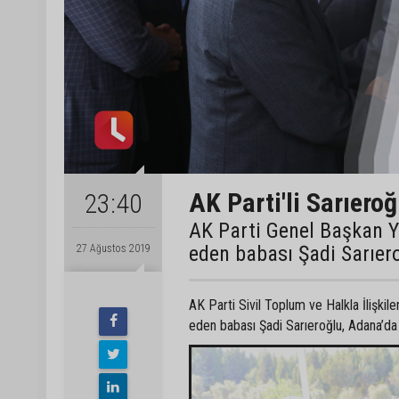
AK Parti'li Sarıeroğ
23:40
AK Parti Genel Başkan Y
eden babası Şadi Sarıer
27 Ağustos 2019
AK Parti Sivil Toplum ve Halkla İlişki
eden babası Şadi Sarıeroğlu, Adana’da