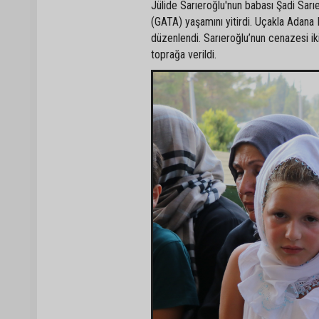
Jülide Sarıeroğlu'nun babası Şadi Sar
(GATA) yaşamını yitirdi. Uçakla Adana 
düzenlendi. Sarıeroğlu’nun cenazesi i
toprağa verildi.