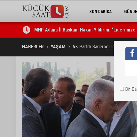
SON DAKİKA
GÜND
Adanalı 13 yaşındaki Ela Nur şelalede hayatını kay
HABERLER
YAŞAM
AK Parti'li Sarıeroğlu’nun babası t
Bir D