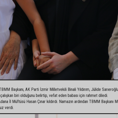
MM Başkanı, AK Parti İzmir Milletvekili Binali Yıldırım, Jülide Sarıeroğl
alışkan biri olduğunu belirtip, vefat eden babası için rahmet diledi.
Adana İl Müftüsü Hasan Çınar kıldırdı. Namazın ardından TBMM Başkanı M
uz verdi.