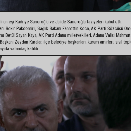
nun eşi Kadriye Sarıeroğlu ve Jülide Sarıeroğlu taziyeleri kabul etti.
ı Bekir Pakdemirli, Sağlık Bakanı Fahrettin Koca, AK Parti Sözcüsü Öme
a Betül Sayan Kaya, AK Parti Adana milletvekilleri, Adana Valisi Mahmut
şkanı Zeydan Karalar, ilçe belediye başkanları, kurum amirleri, sivil top
sayıda vatandaş katıldı.