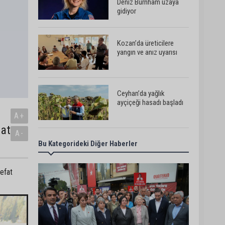
Deniz Burnham uzaya
gidiyor
Kozan’da üreticilere
yangın ve anız uyarısı
Ceyhan’da yağlık
ayçiçeği hasadı başladı
A+
fat
A-
Bu Kategorideki Diğer Haberler
Yedigöze’deki göçüğün
nedeni belli oldu
vefat
Kozan’da turunçgil
zararlısına karşı biyolojik
mücadele