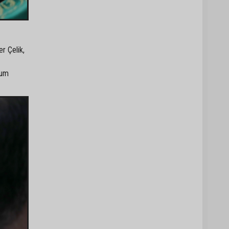
r Çelik,
lum