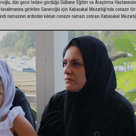
ıeroğlu, dün gece tedavi gördüğü Gülhane Eğitim ve Araştırma Hastanesi
Havalimanına getirilen Sarıeroğlu için Kabasakal Mezarlığı’nda cenaze tör
kindi namazının ardından kılınan cenaze namazı sonrası Kabasakal Mezarlı