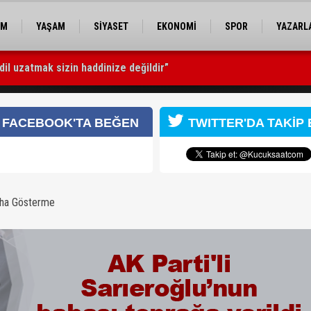
EM
YAŞAM
SİYASET
EKONOMİ
SPOR
YAZARL
betti
oprağa verildi
FACEBOOK'TA BEĞEN
TWITTER'DA TAKİP 
aha Gösterme