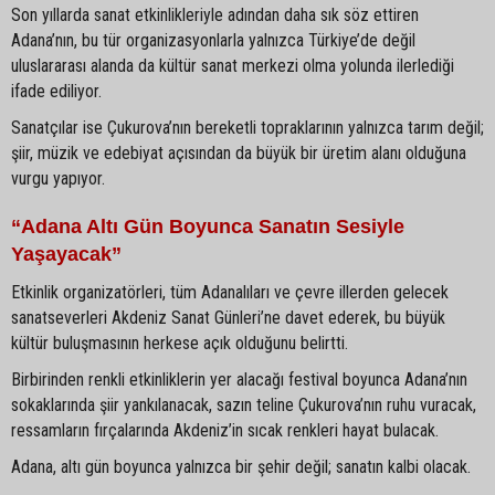
Son yıllarda sanat etkinlikleriyle adından daha sık söz ettiren
Adana’nın, bu tür organizasyonlarla yalnızca Türkiye’de değil
uluslararası alanda da kültür sanat merkezi olma yolunda ilerlediği
ifade ediliyor.
Sanatçılar ise Çukurova’nın bereketli topraklarının yalnızca tarım değil;
şiir, müzik ve edebiyat açısından da büyük bir üretim alanı olduğuna
vurgu yapıyor.
“Adana Altı Gün Boyunca Sanatın Sesiyle
Yaşayacak”
Etkinlik organizatörleri, tüm Adanalıları ve çevre illerden gelecek
sanatseverleri Akdeniz Sanat Günleri’ne davet ederek, bu büyük
kültür buluşmasının herkese açık olduğunu belirtti.
Birbirinden renkli etkinliklerin yer alacağı festival boyunca Adana’nın
sokaklarında şiir yankılanacak, sazın teline Çukurova’nın ruhu vuracak,
ressamların fırçalarında Akdeniz’in sıcak renkleri hayat bulacak.
Adana, altı gün boyunca yalnızca bir şehir değil; sanatın kalbi olacak.