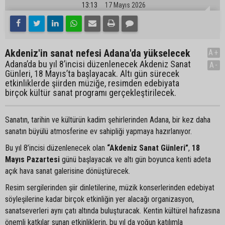
13:13
17 Mayıs 2026
Akdeniz'in sanat nefesi Adana'da yükselecek
A+
Adana’da bu yıl 8’incisi düzenlenecek Akdeniz Sanat
A-
Günleri, 18 Mayıs’ta başlayacak. Altı gün sürecek
etkinliklerde şiirden müziğe, resimden edebiyata
birçok kültür sanat programı gerçekleştirilecek.
Sanatın, tarihin ve kültürün kadim şehirlerinden Adana, bir kez daha
sanatın büyülü atmosferine ev sahipliği yapmaya hazırlanıyor.
Bu yıl 8’incisi düzenlenecek olan
“Akdeniz Sanat Günleri”
,
18
Mayıs Pazartesi
günü başlayacak ve altı gün boyunca kenti adeta
açık hava sanat galerisine dönüştürecek.
Resim sergilerinden şiir dinletilerine, müzik konserlerinden edebiyat
söyleşilerine kadar birçok etkinliğin yer alacağı organizasyon,
sanatseverleri aynı çatı altında buluşturacak. Kentin kültürel hafızasına
önemli katkılar sunan etkinliklerin, bu yıl da yoğun katılımla