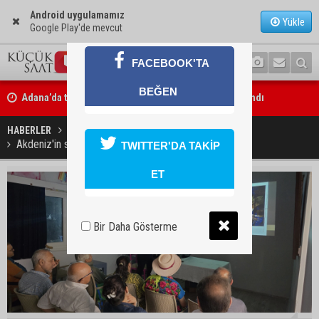
Android uygulamamız
Yükle
Google Play'de mevcut
FACEBOOK'TA
Adana’da taziye evinde silah çeken kişi gözaltına alındı
BEĞEN
Doç. Dr. Efsun Somay’dan implant uyarısı: “Sigara en büyük risk”
HABERLER
KÜLTÜR SANAT
Akdeniz'in sanat nefesi Adana'da yükselecek
TWITTER'DA TAKİP
ET
Bir Daha Gösterme