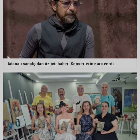
Adana’da trafikte testereyle saldırı iddiası:
Şüpheli tutuklandı
Adana’da internet kablosu hırsızlığı kamerada:
Mahallenin bir bölümünde internet erişimi kesildi
Adanalı sanatçıdan üzücü haber: Konserlerine ara verdi
Mimarlar Odası’ndan Adana Askeri Hastanesi
için tescil çağrısı: “Satılmamalı, amaç dışı
kullanılmamalı”
CHP Adana Milletvekili Dr. Müzeyyen Şevkin:
“Ortadoğu’da kalıcı barış ve iş birliği sağlanmalı”