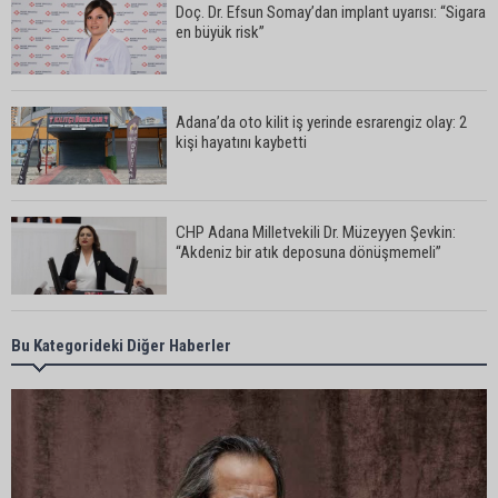
Doç. Dr. Efsun Somay’dan implant uyarısı: “Sigara
en büyük risk”
Adana’da oto kilit iş yerinde esrarengiz olay: 2
kişi hayatını kaybetti
CHP Adana Milletvekili Dr. Müzeyyen Şevkin:
“Akdeniz bir atık deposuna dönüşmemeli”
Adana’da aile içi arsa krizi: 95 yaşındaki kadının
Bu Kategorideki Diğer Haberler
miras arsası satıldı, 17 milyonun 13 milyonu
harcandı
Uluslararası Adana Altın Koza Film Festivali’nde
Orhan Kemal Emek Ödülleri’nin sahipleri belli oldu