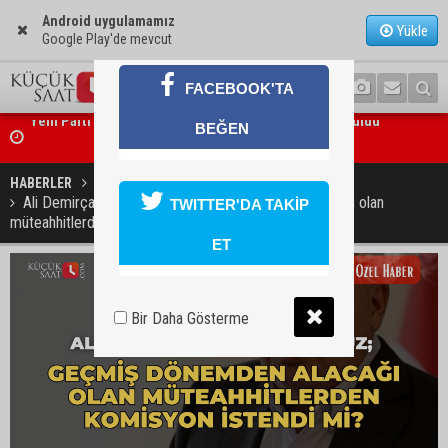
Android uygulamamız
Yükle
Google Play'de mevcut
FACEBOOK'TA
BEĞEN
Feke Belediye Başkanı Cömert Özen, Adana Valisi Mustafa Yavuz’u
ziyaret etti
HABERLER
SİYASET
Ali Demirçalı’ya soruyoruz; Geçmiş dönemden alacağı olan
TWITTER'DA TAKİP
müteahhitlerden komisyon istendi mi?
ET
Bir Daha Gösterme