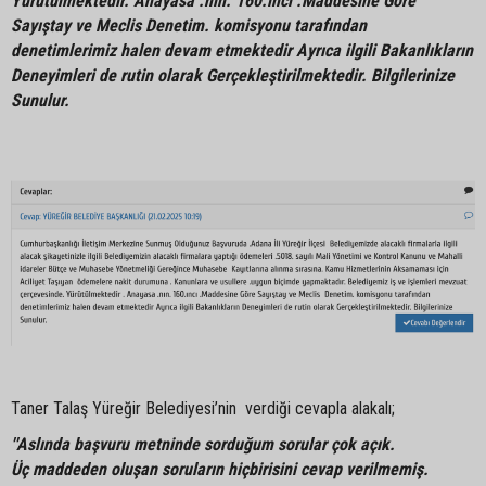
Yürütülmektedir. Anayasa .nin. 160.inci .Maddesine Göre
Sayıştay ve Meclis Denetim. komisyonu tarafından
denetimlerimiz halen devam etmektedir Ayrıca ilgili Bakanlıkların
Deneyimleri de rutin olarak Gerçekleştirilmektedir. Bilgilerinize
Sunulur.
Taner Talaş Yüreğir Belediyesi’nin verdiği cevapla alakalı;
''Aslında başvuru metninde sorduğum sorular çok açık.
Üç maddeden oluşan soruların hiçbirisini cevap verilmemiş.