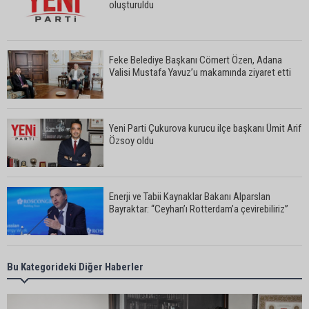
oluşturuldu
Feke Belediye Başkanı Cömert Özen, Adana
Valisi Mustafa Yavuz’u makamında ziyaret etti
Yeni Parti Çukurova kurucu ilçe başkanı Ümit Arif
Özsoy oldu
Enerji ve Tabii Kaynaklar Bakanı Alparslan
Bayraktar: “Ceyhan’ı Rotterdam’a çevirebiliriz”
Başkan Ali Bedrettin Karataş’tan sahiller için
Bu Kategorideki Diğer Haberler
duyarlılık çağrısı