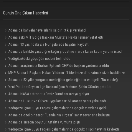
Günün Öne Çıkan Haberleri
Adana’da kahvehaneye silahlı saldırı: 3 kişi yaralandı
Adana eski MİT Bölge Başkanı Mustafa Hakkı Tekiner vefat etti
Adanalı 13 yaşındaki Ela Nur şelalede hayatını kaybetti
Adana’da birlikte yaşadığı erkeğin şiddetine maruz kalan kadın yardım istedi
Yedigöze’deki göçüğün nedeni belli oldu
Adanalı araştırmacı Burhan Eptemli CHP’de başkan yardımcısı oldu
MHP Adana İl Başkanı Hakan Yıldırım: “Liderimize dil uzatmak sizin haddinize
değildir”
Adana’da 52 yıllık yorgancı mesleğinin geleceğinden endişeli: “Bu mesleği
çocuğuma bile öğretemedim”
Yeni Parti'de Seyhan İlçe Başkanlığına Mehmet Şahin Gümüş getirildi
Adanalı NASA astronotu Deniz Burnham uzaya gidiyor
Adana’da Huzur ve Güven uygulaması: 62 aranan şahıs yakalandı
Yedigöze İçme Suyu Projesi çalışmalarında göçük meydana geldi
Adana’da özel bir sergi: “Damla’nın Fırçası” sanatseverlerle buluştu
Adana’da sıcağın boyutu: Asfaltta yumurta pişti
Yedigöze İçme Suyu Projesi çalışmalarında göçük: 1 işçi hayatını kaybetti