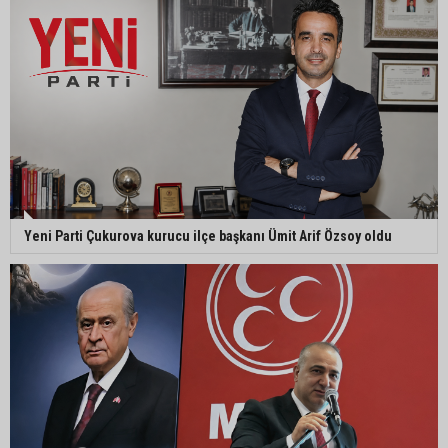
MHP Adana İl Başkanı Hakan Yıldırım:
“Liderimize dil uzatmak sizin haddinize değildir”
Adanalı 13 yaşındaki Ela Nur şelalede hayatını
kaybetti
Adanalı NASA astronotu Deniz Burnham uzaya
Yeni Parti Çukurova kurucu ilçe başkanı Ümit Arif Özsoy oldu
gidiyor
Kozan’da üreticilere yangın ve anız uyarısı
Ceyhan’da yağlık ayçiçeği hasadı başladı