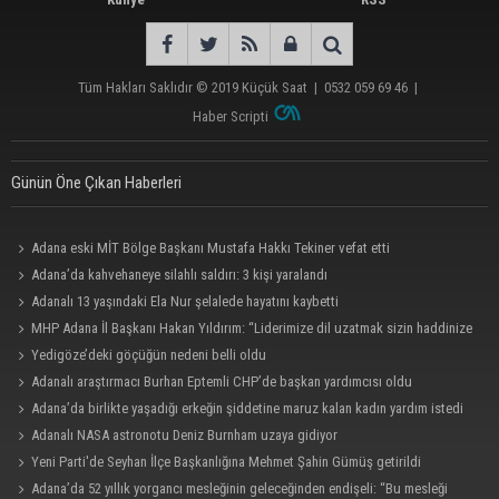
Tüm Hakları Saklıdır © 2019
Küçük Saat
|
0532 059 69 46
|
Haber Scripti
Günün Öne Çıkan Haberleri
Adana eski MİT Bölge Başkanı Mustafa Hakkı Tekiner vefat etti
Adana’da kahvehaneye silahlı saldırı: 3 kişi yaralandı
Adanalı 13 yaşındaki Ela Nur şelalede hayatını kaybetti
MHP Adana İl Başkanı Hakan Yıldırım: “Liderimize dil uzatmak sizin haddinize
değildir”
Yedigöze’deki göçüğün nedeni belli oldu
Adanalı araştırmacı Burhan Eptemli CHP’de başkan yardımcısı oldu
Adana’da birlikte yaşadığı erkeğin şiddetine maruz kalan kadın yardım istedi
Adanalı NASA astronotu Deniz Burnham uzaya gidiyor
Yeni Parti'de Seyhan İlçe Başkanlığına Mehmet Şahin Gümüş getirildi
Adana’da 52 yıllık yorgancı mesleğinin geleceğinden endişeli: “Bu mesleği