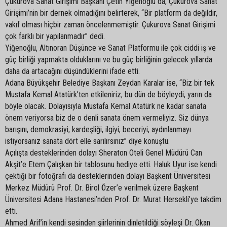
Çukurova Sanat Girişimi Başkanı Çetin Yiğenoğlu da, Çukurova Sanat
Girişimi’nin bir dernek olmadığını belirterek, “Bir platform da değildir,
vakıf olması hiçbir zaman öncelenmemiştir. Çukurova Sanat Girişimi
çok farklı bir yapılanmadır” dedi.
Yiğenoğlu, Altınoran Düşünce ve Sanat Platformu ile çok ciddi iş ve
güç birliği yapmakta olduklarını ve bu güç birliğinin gelecek yıllarda
daha da artacağını düşündüklerini ifade etti.
Adana Büyükşehir Belediye Başkanı Zeydan Karalar ise, “Biz bir tek
Mustafa Kemal Atatürk’ten etkileniriz, bu dün de böyleydi, yarın da
böyle olacak. Dolayısıyla Mustafa Kemal Atatürk ne kadar sanata
önem veriyorsa biz de o denli sanata önem vermeliyiz. Siz dünya
barışını, demokrasiyi, kardeşliği, ilgiyi, beceriyi, aydınlanmayı
istiyorsanız sanata dört elle sarılırsınız” diye konuştu.
Açılışta desteklerinden dolayı Sheraton Oteli Genel Müdürü Can
Akşit’e Etem Çalışkan bir tablosunu hediye etti. Haluk Uyur ise kendi
çektiği bir fotoğrafı da desteklerinden dolayı Başkent Üniversitesi
Merkez Müdürü Prof. Dr. Birol Özer’e verilmek üzere Başkent
Üniversitesi Adana Hastanesi’nden Prof. Dr. Murat Hersekli’ye takdim
etti.
Ahmed Arif’in kendi sesinden şiirlerinin dinletildiği söyleşi Dr. Okan