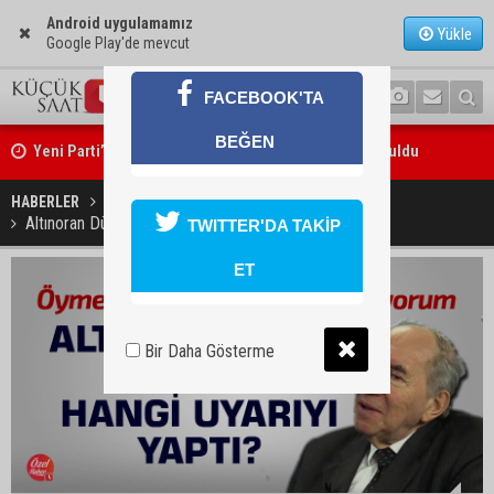
Android uygulamamız
Yükle
Google Play'de mevcut
FACEBOOK'TA
Yeni Parti’nin Sarıçam ve Karataş teşkilatları oluşturuldu
BEĞEN
Feke Belediye Başkanı Cömert Özen, Adana Valisi Mustafa Yavuz’u
HABERLER
GÜNDEM
ziyaret etti
Altınoran Düşünce ve Sanat Platformu sezonu açtı
TWITTER'DA TAKİP
ET
Bir Daha Gösterme