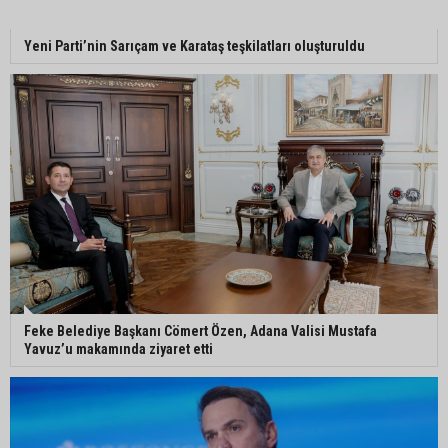
Adanalı NASA astronotu Deniz Burnham uzaya
Yeni Parti’nin Sarıçam ve Karataş teşkilatları oluşturuldu
gidiyor
Kozan’da üreticilere yangın ve anız uyarısı
Ceyhan’da yağlık ayçiçeği hasadı başladı
Feke Belediye Başkanı Cömert Özen, Adana Valisi Mustafa
Yavuz’u makamında ziyaret etti