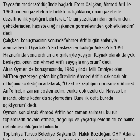
Taygar’ın moderatörlüğünde başladı. Etem Çalışkan, Ahmed Arif ile
1960 öncesi gazetelerde birlikte çalıştıklarını, onun gazetede
düzeltmenlik yaptığını belirterek, ”Onun yazdıklarından, şiirlerinden,
çektiklerinden, hapisteki ağır işkence görmelerinden çok etkilendim”
dedi.
Çalışkan, konuşmasının sonunda,”Ahmet Arif bugün anılarıyla
aramızdaydı. Diyarbakır’dan başlayan yolculuğu Ankara’da 1991
Haziran'ında sona erdi ama o şiirleriyle yaşıyor. Kaynak olarak da çok
besleyici, onun için Ahmed Arif’i saygıyla anıyorum” dedi.
Altan Öymen de konuşmasında, 1960 yılında Milli Emniyet olan
MİT’ten gazeteye gelen bir görevlinin Ahmed Arif’in sakıncalı biri
olduğunu söylediğini anlatarak, “O zat ile yaptığım görüşmeyi Ahmed
Arif’e hiçbir zaman söylemedim, çünkü çok üzülürdü. Hassas bir
insandı, ölene kadar da söylemedim. Bunu ilk defa burada
açıklıyorum” dedi.
Öymen, son olarak Ahmed Arif’in her zaman anılması, bu tür
toplantıların devam etmesi, doğduğu ve yaşadığı evlerin müze haline
getirilmesi dileğinde bulundu.
Toplantıya Tarsus Belediye Başkanı Dr. Haluk Bozdoğan, CHP Adana