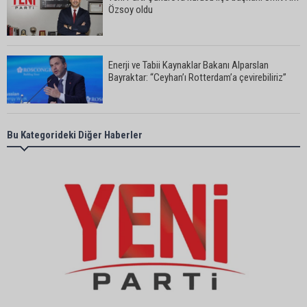
Özsoy oldu
Enerji ve Tabii Kaynaklar Bakanı Alparslan
Bayraktar: “Ceyhan’ı Rotterdam’a çevirebiliriz”
Başkan Ali Bedrettin Karataş’tan sahiller için
Bu Kategorideki Diğer Haberler
duyarlılık çağrısı
MHP Adana İl Başkanı Hakan Yıldırım:
“Liderimize dil uzatmak sizin haddinize değildir”
Adanalı 13 yaşındaki Ela Nur şelalede hayatını
kaybetti