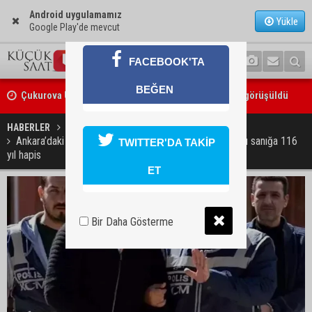
Android uygulamamız
Yükle
Google Play'de mevcut
FACEBOOK'TA
Çukurova Üniversitesi’nde Ar-Ge ve sanayi iş birliği görüşüldü
BEĞEN
Seyhan’da gıda işletmelerine sıkı denetim
HABERLER
GÜNDEM
Ankara’daki e-imza sahteciliği davasında karar: Adanalı sanığa 116
TWITTER'DA TAKİP
yıl hapis
ET
Bir Daha Gösterme