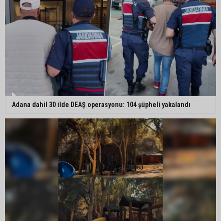
Adana dahil 30 ilde DEAŞ operasyonu: 104 şüpheli yakalandı