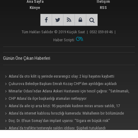
Ana Sayfa
İletişim
Künye
RSS
Tüm Hakları Saklıdır © 2019
Küçük Saat
|
0532 059 69 46
|
Haber Scripti
Günün Öne Çıkan Haberleri
Adana’da oto kilit iş yerinde esrarengiz olay: 2 kişi hayatını kaybetti
Çukurova Belediye Başkanı Emrah Kozay CHP’den ayrıldığını açıkladı
Mimarlar Odası’ndan Adana Askeri Hastanesi için tescil çağrısı: “Satılmamalı,
amaç dışı kullanılmamalı”
CHP Adana’da ilçe başkanlığı atamaları netleşiyor
Adana’da aile içi arsa krizi: 95 yaşındaki kadının miras arsası satıldı, 17
milyonun 13 milyonu harcandı
Adana’da internet kablosu hırsızlığı kamerada: Mahallenin bir bölümünde
internet erişimi kesildi
Doç. Dr. Efsun Somay’dan implant uyarısı: “Sigara en büyük risk”
Adana’da trafikte testereyle saldırı iddiası: Şüpheli tutuklandı
Adana’da taziye evinde silah çeken kişi gözaltına alındı