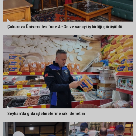
parkta devam ediyor
5. Yunusoğlu Futbol Turnuvası’nda final heyecanı
Çukurova Üniversitesi’nde Ar-Ge ve sanayi iş birliği görüşüldü
Ceyhan’da Necdet Sevinç Parkı’nda bakım
çalışması
Orhan Bayram’dan AK Parti’ye Yüreğir çıkışı:
“Bizim belediye meclis üyelerimize ne yaptınız?
Siz önce onu anlatın”
Seyhan’da gıda işletmelerine sıkı denetim