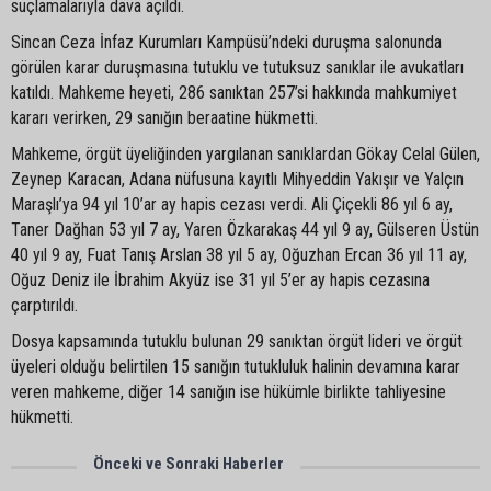
suçlamalarıyla dava açıldı.
Sincan Ceza İnfaz Kurumları Kampüsü’ndeki duruşma salonunda
görülen karar duruşmasına tutuklu ve tutuksuz sanıklar ile avukatları
katıldı. Mahkeme heyeti, 286 sanıktan 257’si hakkında mahkumiyet
kararı verirken, 29 sanığın beraatine hükmetti.
Mahkeme, örgüt üyeliğinden yargılanan sanıklardan Gökay Celal Gülen,
Zeynep Karacan, Adana nüfusuna kayıtlı Mihyeddin Yakışır ve Yalçın
Maraşlı’ya 94 yıl 10’ar ay hapis cezası verdi. Ali Çiçekli 86 yıl 6 ay,
Taner Dağhan 53 yıl 7 ay, Yaren Özkarakaş 44 yıl 9 ay, Gülseren Üstün
40 yıl 9 ay, Fuat Tanış Arslan 38 yıl 5 ay, Oğuzhan Ercan 36 yıl 11 ay,
Oğuz Deniz ile İbrahim Akyüz ise 31 yıl 5’er ay hapis cezasına
çarptırıldı.
Dosya kapsamında tutuklu bulunan 29 sanıktan örgüt lideri ve örgüt
üyeleri olduğu belirtilen 15 sanığın tutukluluk halinin devamına karar
veren mahkeme, diğer 14 sanığın ise hükümle birlikte tahliyesine
hükmetti.
Önceki ve Sonraki Haberler