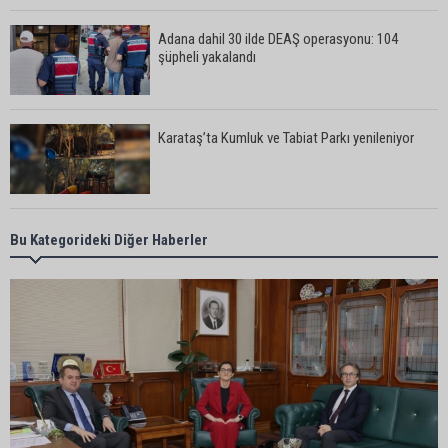
Adana dahil 30 ilde DEAŞ operasyonu: 104
şüpheli yakalandı
Karataş’ta Kumluk ve Tabiat Parkı yenileniyor
Bekir Şimşek’ten Mustafa Özkan’a ziyaret
Bu Kategorideki Diğer Haberler
Ceyhan’da asfalt çalışmaları sürüyor
Ceyhan’da açık hava sineması keyfi iki farklı