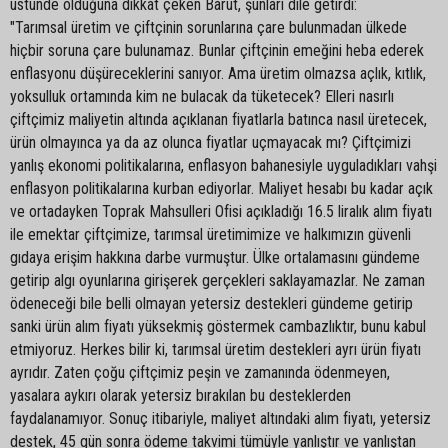
üstünde olduğuna dikkat çeken Barut, şunları dile getirdi:
"Tarımsal üretim ve çiftçinin sorunlarına çare bulunmadan ülkede
hiçbir soruna çare bulunamaz. Bunlar çiftçinin emeğini heba ederek
enflasyonu düşüreceklerini sanıyor. Ama üretim olmazsa açlık, kıtlık,
yoksulluk ortamında kim ne bulacak da tüketecek? Elleri nasırlı
çiftçimiz maliyetin altında açıklanan fiyatlarla batınca nasıl üretecek,
ürün olmayınca ya da az olunca fiyatlar uçmayacak mı? Çiftçimizi
yanlış ekonomi politikalarına, enflasyon bahanesiyle uyguladıkları vahşi
enflasyon politikalarına kurban ediyorlar. Maliyet hesabı bu kadar açık
ve ortadayken Toprak Mahsulleri Ofisi açıkladığı 16.5 liralık alım fiyatı
ile emektar çiftçimize, tarımsal üretimimize ve halkımızın güvenli
gıdaya erişim hakkına darbe vurmuştur. Ülke ortalamasını gündeme
getirip algı oyunlarına girişerek gerçekleri saklayamazlar. Ne zaman
ödeneceği bile belli olmayan yetersiz destekleri gündeme getirip
sanki ürün alım fiyatı yüksekmiş göstermek cambazlıktır, bunu kabul
etmiyoruz. Herkes bilir ki, tarımsal üretim destekleri ayrı ürün fiyatı
ayrıdır. Zaten çoğu çiftçimiz peşin ve zamanında ödenmeyen,
yasalara aykırı olarak yetersiz bırakılan bu desteklerden
faydalanamıyor. Sonuç itibariyle, maliyet altındaki alım fiyatı, yetersiz
destek, 45 gün sonra ödeme takvimi tümüyle yanlıştır ve yanlıştan