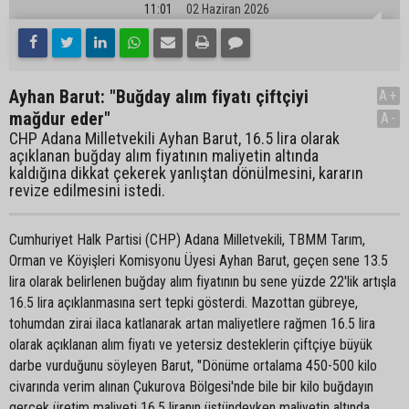
11:01
02 Haziran 2026
Ayhan Barut: "Buğday alım fiyatı çiftçiyi
A+
mağdur eder"
A-
CHP Adana Milletvekili Ayhan Barut, 16.5 lira olarak
açıklanan buğday alım fiyatının maliyetin altında
kaldığına dikkat çekerek yanlıştan dönülmesini, kararın
revize edilmesini istedi.
Cumhuriyet Halk Partisi (CHP) Adana Milletvekili, TBMM Tarım,
Orman ve Köyişleri Komisyonu Üyesi Ayhan Barut, geçen sene 13.5
lira olarak belirlenen buğday alım fiyatının bu sene yüzde 22'lik artışla
16.5 lira açıklanmasına sert tepki gösterdi. Mazottan gübreye,
tohumdan zirai ilaca katlanarak artan maliyetlere rağmen 16.5 lira
olarak açıklanan alım fiyatı ve yetersiz desteklerin çiftçiye büyük
darbe vurduğunu söyleyen Barut, "Dönüme ortalama 450-500 kilo
civarında verim alınan Çukurova Bölgesi'nde bile bir kilo buğdayın
gerçek üretim maliyeti 16.5 liranın üstündeyken maliyetin altında