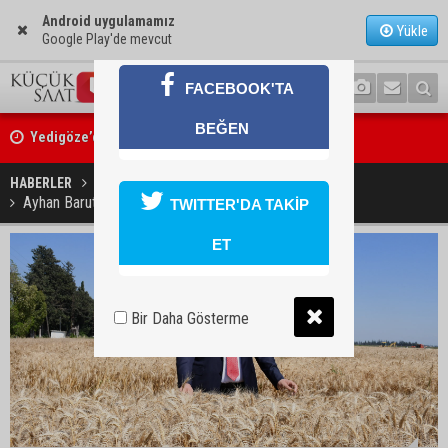
Android uygulamamız
Yükle
Google Play'de mevcut
FACEBOOK'TA
Yedigöze’deki göçüğün nedeni belli oldu
BEĞEN
Kozan’da turunçgil zararlısına karşı biyolojik mücadele
HABERLER
SİYASET
Ayhan Barut: "Buğday alım fiyatı çiftçiyi mağdur eder"
TWITTER'DA TAKİP
ET
Bir Daha Gösterme