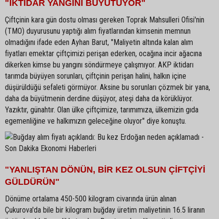
"İKTİDAR YANGINI BÜYÜTÜYOR"
Çiftçinin kara gün dostu olması gereken Toprak Mahsulleri Ofisi'nin
(TMO) duyurusunu yaptığı alım fiyatlarından kimsenin memnun
olmadığını ifade eden Ayhan Barut, "Maliyetin altında kalan alım
fiyatları emektar çiftçimizi perişan ederken, ocağına incir ağacına
dikerken kimse bu yangını söndürmeye çalışmıyor. AKP iktidarı
tarımda büyüyen sorunları, çiftçinin perişan halini, halkın içine
düşürüldüğü sefaleti görmüyor. Aksine bu sorunları çözmek bir yana,
daha da büyütmenin derdine düşüyor, ateşi daha da körüklüyor.
Yazıktır, günahtır. Olan ülke çiftçimize, tarımımıza, ülkemizin gıda
egemenliğine ve halkımızın geleceğine oluyor" diye konuştu.
"YANLIŞTAN DÖNÜN, BİR KEZ OLSUN ÇİFTÇİYİ
GÜLDÜRÜN"
Dönüme ortalama 450-500 kilogram civarında ürün alınan
Çukurova'da bile bir kilogram buğday üretim maliyetinin 16.5 liranın