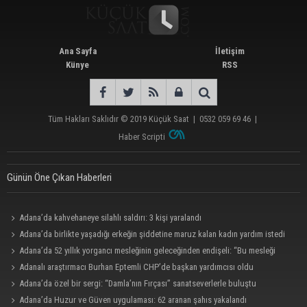
Ana Sayfa
İletişim
Künye
RSS
Tüm Hakları Saklıdır © 2019
Küçük Saat
|
0532 059 69 46
|
Haber Scripti
Günün Öne Çıkan Haberleri
Adana’da kahvehaneye silahlı saldırı: 3 kişi yaralandı
Adana’da birlikte yaşadığı erkeğin şiddetine maruz kalan kadın yardım istedi
Adana’da 52 yıllık yorgancı mesleğinin geleceğinden endişeli: “Bu mesleği
çocuğuma bile öğretemedim”
Adanalı araştırmacı Burhan Eptemli CHP’de başkan yardımcısı oldu
Adana’da özel bir sergi: “Damla’nın Fırçası” sanatseverlerle buluştu
Adana’da Huzur ve Güven uygulaması: 62 aranan şahıs yakalandı