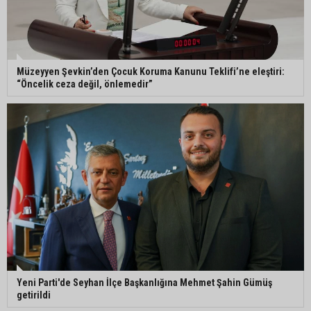
Yeni Parti'de Seyhan İlçe Başkanlığına Mehmet
Şahin Gümüş getirildi
Adanalı araştırmacı Burhan Eptemli CHP’de
Müzeyyen Şevkin’den Çocuk Koruma Kanunu Teklifi’ne eleştiri:
başkan yardımcısı oldu
“Öncelik ceza değil, önlemedir”
Adana’da birlikte yaşadığı erkeğin şiddetine
maruz kalan kadın yardım istedi
Adana’da özel bir sergi: “Damla’nın Fırçası”
sanatseverlerle buluştu
Yeni Parti'de Seyhan İlçe Başkanlığına Mehmet Şahin Gümüş
getirildi