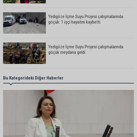
Yedigöze İçme Suyu Projesi çalışmalarında
göçük: 1 işçi hayatını kaybetti
Yedigöze İçme Suyu Projesi çalışmalarında
göçük meydana geldi
Müzeyyen Şevkin’den Çocuk Koruma Kanunu
Bu Kategorideki Diğer Haberler
Teklifi’ne eleştiri: “Öncelik ceza değil, önlemedir”
Adana’da sıcağın boyutu: Asfaltta yumurta pişti