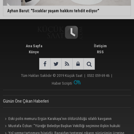
Ayhan Barut: "Sıcaklar yaşam hakkını tehdit ediyor"
Ana Sayfa
İletişim
Künye
RSS
Tüm Hakları Saklıdır © 2019
Küçük Saat
|
0532 059 69 46
|
Haber Scripti
Günün Öne Çıkan Haberleri
Eski polis memuru Ergün Karakaya’nın öldürüldüğü silahlı kavganın
görüntüleri ortaya çıktı
Mustafa Özkan: "Yüreğir Belediye Başkan Vekilliği seçimine ilişkin hukuki
süreç başlatıldı"
Yol verme tartışması büyüdü; Bagajdan testereyi çıkarıp sürücünün üzerine