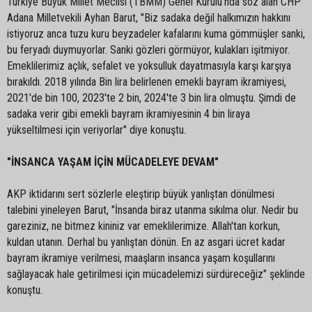
Türkiye Büyük Millet Meclisi (TBMM) Genel Kurulu'nda söz alan CHP
Adana Milletvekili Ayhan Barut, "Biz sadaka değil halkımızın hakkını
istiyoruz anca tuzu kuru beyzadeler kafalarını kuma gömmüşler sanki,
bu feryadı duymuyorlar. Sanki gözleri görmüyor, kulakları işitmiyor.
Emeklilerimiz açlık, sefalet ve yoksulluk dayatmasıyla karşı karşıya
bırakıldı. 2018 yılında Bin lira belirlenen emekli bayram ikramiyesi,
2021'de bin 100, 2023'te 2 bin, 2024'te 3 bin lira olmuştu. Şimdi de
sadaka verir gibi emekli bayram ikramiyesinin 4 bin liraya
yükseltilmesi için veriyorlar" diye konuştu.
"İNSANCA YAŞAM İÇİN MÜCADELEYE DEVAM"
AKP iktidarını sert sözlerle eleştirip büyük yanlıştan dönülmesi
talebini yineleyen Barut, "İnsanda biraz utanma sıkılma olur. Nedir bu
gareziniz, ne bitmez kininiz var emeklilerimize. Allah'tan korkun,
kuldan utanın. Derhal bu yanlıştan dönün. En az asgari ücret kadar
bayram ikramiye verilmesi, maaşların insanca yaşam koşullarını
sağlayacak hale getirilmesi için mücadelemizi sürdüreceğiz" şeklinde
konuştu.