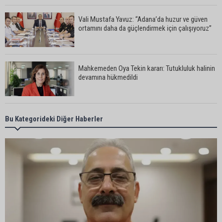
Vali Mustafa Yavuz: “Adana’da huzur ve güven
ortamını daha da güçlendirmek için çalışıyoruz”
Mahkemeden Oya Tekin kararı: Tutukluluk halinin
devamına hükmedildi
Adana’da taziye evinde silahlı kavga kamerada:
Bu Kategorideki Diğer Haberler
Çok sayıda polis ekibi olay yerine sevk edildi
Adana’da parktaki OED cihazını çalan şüpheli
tutuklandı
Seyhan’da fırın ve pastanelere hijyen denetimi