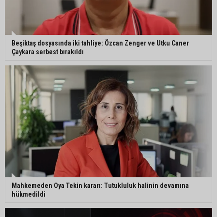
gerçekleştirildi
Eski polis memuru Ergün Karakaya’nın
Beşiktaş dosyasında iki tahliye: Özcan Zenger ve Utku Caner
öldürüldüğü silahlı kavganın görüntüleri ortaya
Çaykara serbest bırakıldı
çıktı
İmamoğlu’nda hijyen ve etiket kontrolü
Mustafa Özkan: "Yüreğir Belediye Başkan
Vekilliği seçimine ilişkin hukuki süreç başlatıldı"
Mahkemeden Oya Tekin kararı: Tutukluluk halinin devamına
hükmedildi