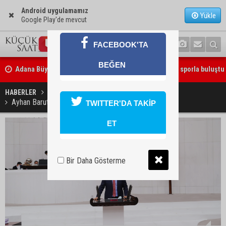
Android uygulamamız
Yükle
Google Play'de mevcut
FACEBOOK'TA
Adana Büyükşehir Yaz Spor Okulları’nda 30 bin çocuk sporla buluştu
BEĞEN
Beşiktaş dosyasında iki tahliye: Özcan Zenger ve Utku Caner Çaykar
HABERLER
SİYASET
bırakıldı
Ayhan Barut ''"Sadaka değil hakkımızı istiyoruz"
TWITTER'DA TAKİP
ET
Bir Daha Gösterme