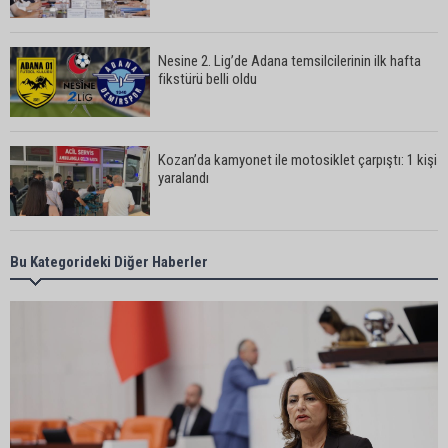
Nesine 2. Lig’de Adana temsilcilerinin ilk hafta
fikstürü belli oldu
Kozan’da kamyonet ile motosiklet çarpıştı: 1 kişi
yaralandı
Karataş Belediye Başkanı Ali Bedrettin Karataş:
Bu Kategorideki Diğer Haberler
“Sahillerimize birlikte sahip çıkalım”
Pozantı’da İlçe Jandarma Komutanlığı ekipleri
vatandaşları dijital dolandırıcılığa karşı uyardı