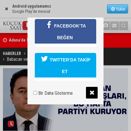
Android uygulamamız
Yükle
Google Play'de mevcut
FACEBOOK'TA
Adana’da 12 bin 73 afet konutu ve köy evi inşa edildi
BEĞEN
Tarihi Tepebağ Projesi için değerlendirme toplantısı yapıldı
HABERLER
SİYASET
Babacan ve arkadaşları, bu hafta partiyi kuruyor
TWITTER'DA TAKİP
ET
Bir Daha Gösterme