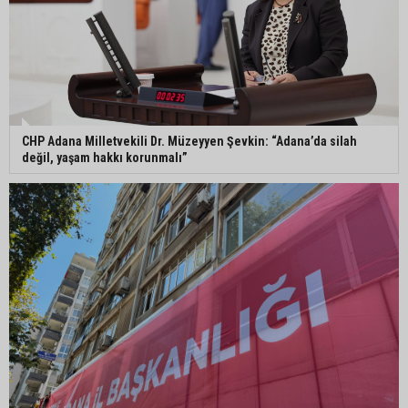
Adana Lezzet Festivali için stratejik hazırlık
toplantısı yapıldı
Adana’da 478 yıllık Kemeraltı Camii’nde sprey
boya krizi: Vatandaşlar denetimlerin artırılmasını
istedi
CHP Adana Milletvekili Dr. Müzeyyen Şevkin: “Adana’da silah
değil, yaşam hakkı korunmalı”
Adana’ya acı haber: Adanalı polis memuru
İstanbul’daki kazada hayatını kaybetti
Feke Belediyesi’nden Çondu Mahallesi’nde yol
çalışması