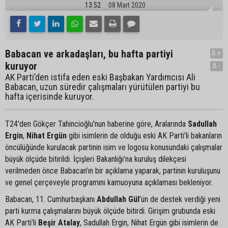
13:52
08 Mart 2020
Babacan ve arkadaşları, bu hafta partiyi
A+
kuruyor
A-
AK Parti’den istifa eden eski Başbakan Yardımcısı Ali
Babacan, uzun süredir çalışmaları yürütülen partiyi bu
hafta içerisinde kuruyor.
T24'den Gökçer Tahincioğlu'nun haberine göre, Aralarında
Sadullah
Ergin
,
Nihat Ergün
gibi isimlerin de olduğu eski AK Parti’li bakanların
öncülüğünde kurulacak partinin isim ve logosu konusundaki çalışmalar
büyük ölçüde bitirildi. İçişleri Bakanlığı’na kuruluş dilekçesi
verilmeden önce Babacan’ın bir açıklama yaparak, partinin kuruluşunu
ve genel çerçeveyle programını kamuoyuna açıklaması bekleniyor.
Babacan, 11. Cumhurbaşkanı
Abdullah Gül
’ün de destek verdiği yeni
parti kurma çalışmalarını büyük ölçüde bitirdi. Girişim grubunda eski
AK Parti’li
Beşir Atalay
, Sadullah Ergin, Nihat Ergün gibi isimlerin de