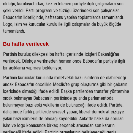
olduğu, kuruluşu birkaç kez ertelenen partiyle ilgili çalışmalara son
şekli verildi. Parti programı ve tüzüğü üzerindeki son çalışmalar,
Babacan’ın liderliğinde, haftasonu yapılan toplantılarda tamamlandı.
Logo, isim ve kurucular kurulu ile ilgili çalışmalar da büyük ölçüde
tamamlandı.
Bu hafta verilecek
Partinin kuruluş dilekçesi bu hafta içerisinde İçişleri Bakanlığı’na
verilecek. Dilekçe verilmeden hemen önce Babacan’ın partiyle ilgili
bir açıklama yapması bekleniyor.
Partinin kurucular kurulunda milletvekili bazı isimlerin de olabileceği
ancak Babacan’ın öncelikle Meclis’te grup oluşturma gibi bir çabanın
içerisinde olmadığı ifade edildi. Başka partilerden transfer yöntemine
sıcak bakmayan Babacan’ın partisinde şu anda parlamentoda
bulunmayan bazı eski vekillerin de bulunacağı ifade edildi. Partide,
daha önce farklı partilerde siyaset yapan, liberal-demokrat çizgiye
yakın bazı isimlerin de olacağı kaydedildi. Anketle halka da sorulan
isim ve logo konusunda birkaç seçenek arasından son kararın
verileceği ifade edildi. Partinin organlarının belirleneceği geniş