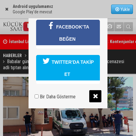
Android uygulamamız
Yükle
Google Play'de mevcut
İstanbul Lider Kolejleri Adana Kampüsü’ne yoğun ilgi: Kontenjanlar
FACEBOOK'TA
üzere
BEĞEN
Göçükte hayatını kaybeden işçinin cenazesi ailesine teslim edildi
HABERLER
YAŞAM
Babalar gününde hayatını kaybeden baba ve kızlarının cenazesi
TWITTER'DA TAKİP
adli tıptan alındı
ET
Bir Daha Gösterme