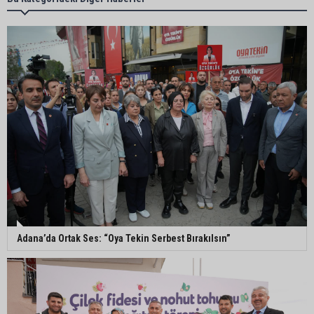
değerlendirildi
AK Parti Adana İl Başkanı Mustafa Özkan:
"Türkiye Yüzyılına güçlü teşkilatımızla yürüyoruz"
Kozan’da Yaz Konserleri Akdam’da şenliğe
dönüştü
Adana’da sıcaklık alarmı: Hissedilen 43 dereceyi
bulacak
Adana’da Ortak Ses: “Oya Tekin Serbest Bırakılsın”
Yumurtalık’ta ulaşım çalışmaları hızlandı: Yol ve
kaldırımlar yenileniyor