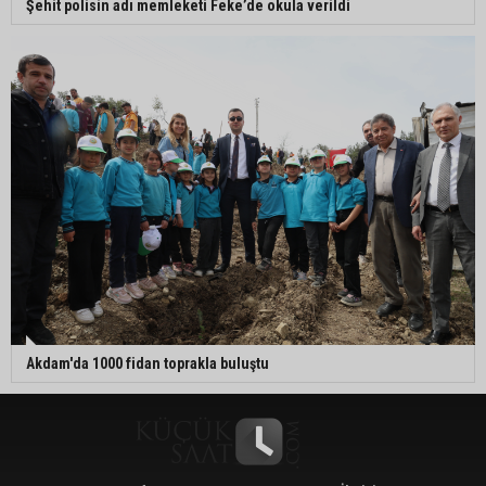
Şehit polisin adı memleketi Feke’de okula verildi
Akdam'da 1000 fidan toprakla buluştu