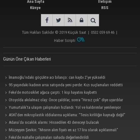
Ana Sayfa
İletişim
Künye
RSS
Tüm Hakları Saklıdır © 2019
Küçük Saat
|
0532 059 69 46
|
Haber Scripti
Günün Öne Çıkan Haberleri
İmamoğlu’ndaki göçükte acı bilanço: can kaybı 2’ye yükseldi
95 yaşındaki kadının arsa satışında yeni perde: Kızı suçlamaları reddetti
Feke’de motosiklet ağaca çarptı: 1 kişi hayatını kaybetti
Otoyolda akılalmaz olay: Önce çaldılar, sonra “Hırsız çok” diye uyardılar
Yumurtalık’ta ulaşım çalışmaları hızlandı: Yol ve kaldırımlar yenileniyor
ASKİ’den mikroplastik iddialarına açıklama: “Tesis kirliliğin kaynağı değil”
Adana’da sıcaklık alarmı: Hissedilen 43 dereceyi bulacak
Müzeyyen Şevkin: “Mısırın alım fiyatı en az 17 lira olarak açıklanmalı”
Feke’de mahalle çalışmaları sahada değerlendirildi