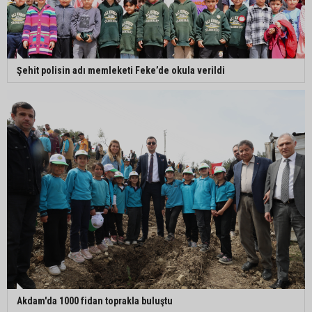
Şehit polisin adı memleketi Feke’de okula verildi
Akdam'da 1000 fidan toprakla buluştu