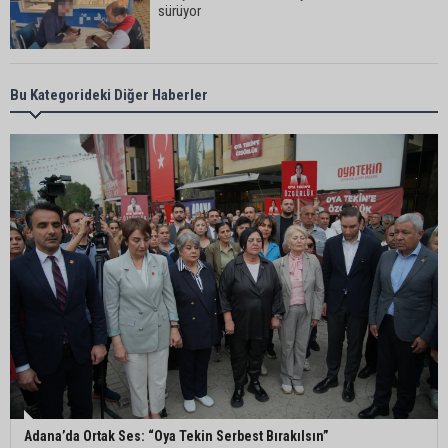
sürüyor
Ceyhan’da yangına giden itfaiye aracı devrildi: 3
Bu Kategorideki Diğer Haberler
kişi yaralandı
Çukurova Belediye Başkanı Emrah Kozay
CHP’den ayrıldığını açıkladı
Belediye binasına girmek isteyen servisçilere
biber gazlı müdahale
Adana’da taziye evinde silah çeken kişi gözaltına
alındı
Adana’da Ortak Ses: “Oya Tekin Serbest Bırakılsın”