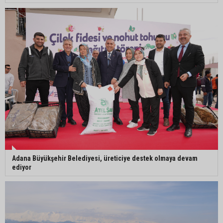
Doç. Dr. Efsun Somay’dan implant uyarısı: “Sigara
en büyük risk”
Adana’da oto kilit iş yerinde esrarengiz olay: 2
kişi hayatını kaybetti
Adana Büyükşehir Belediyesi, üreticiye destek olmaya devam
ediyor