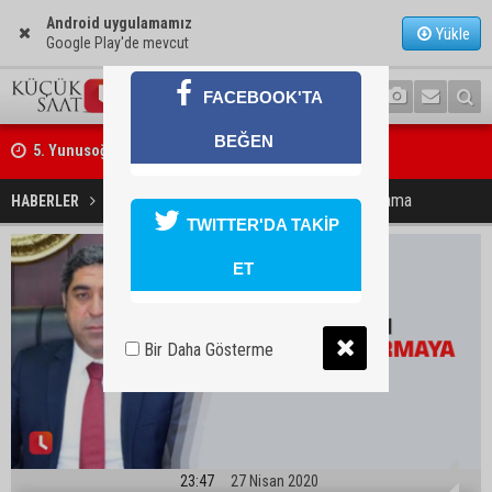
Android uygulamamız
Yükle
Google Play'de mevcut
FACEBOOK'TA
5. Yunusoğlu Futbol Turnuvası’nda final heyecanı
BEĞEN
Ceyhan’da Necdet Sevinç Parkı’nda bakım çalışması
Barodan Jet Soruşturmaya Kınama
HABERLER
YAŞAM
TWITTER'DA TAKİP
ET
Bir Daha Gösterme
23:47
27 Nisan 2020