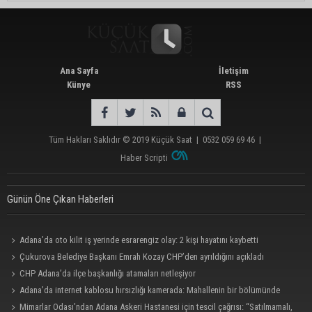
Ana Sayfa
İletişim
Künye
RSS
Tüm Hakları Saklıdır © 2019
Küçük Saat
|
0532 059 69 46
|
Haber Scripti
Günün Öne Çıkan Haberleri
Adana’da oto kilit iş yerinde esrarengiz olay: 2 kişi hayatını kaybetti
Çukurova Belediye Başkanı Emrah Kozay CHP’den ayrıldığını açıkladı
CHP Adana’da ilçe başkanlığı atamaları netleşiyor
Adana’da internet kablosu hırsızlığı kamerada: Mahallenin bir bölümünde
internet erişimi kesildi
Mimarlar Odası’ndan Adana Askeri Hastanesi için tescil çağrısı: “Satılmamalı,