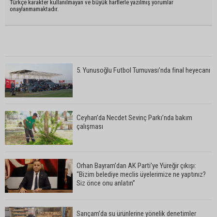
Türkçe karakter kullanılmayan ve büyük harflerle yazılmış yorumlar
onaylanmamaktadır.
5. Yunusoğlu Futbol Turnuvası’nda final heyecanı
Ceyhan’da Necdet Sevinç Parkı’nda bakım
çalışması
Orhan Bayram’dan AK Parti’ye Yüreğir çıkışı:
“Bizim belediye meclis üyelerimize ne yaptınız?
Siz önce onu anlatın”
Sarıçam’da su ürünlerine yönelik denetimler