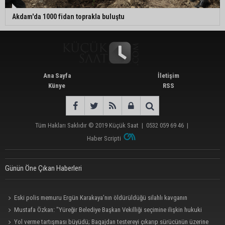
Akdam'da 1000 fidan toprakla buluştu
Ana Sayfa
İletişim
Künye
RSS
Tüm Hakları Saklıdır © 2019
Küçük Saat
|
0532 059 69 46
|
Haber Scripti
Günün Öne Çıkan Haberleri
Eski polis memuru Ergün Karakaya’nın öldürüldüğü silahlı kavganın
görüntüleri ortaya çıktı
Mustafa Özkan: "Yüreğir Belediye Başkan Vekilliği seçimine ilişkin hukuki
süreç başlatıldı"
Yol verme tartışması büyüdü; Bagajdan testereyi çıkarıp sürücünün üzerine