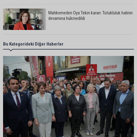
Mahkemeden Oya Tekin kararı: Tutukluluk halinin
devamına hükmedildi
Adana’da taziye evinde silahlı kavga kamerada:
Bu Kategorideki Diğer Haberler
Çok sayıda polis ekibi olay yerine sevk edildi
Adana’da parktaki OED cihazını çalan şüpheli
tutuklandı
Seyhan’da fırın ve pastanelere hijyen denetimi
gerçekleştirildi
Eski polis memuru Ergün Karakaya’nın