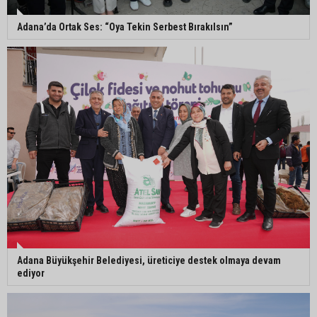
öldürüldüğü silahlı kavganın görüntüleri ortaya
çıktı
Adana’da Ortak Ses: “Oya Tekin Serbest Bırakılsın”
İmamoğlu’nda hijyen ve etiket kontrolü
Mustafa Özkan: "Yüreğir Belediye Başkan
Vekilliği seçimine ilişkin hukuki süreç başlatıldı"
Adana Büyükşehir Belediyesi, üreticiye destek olmaya devam
ediyor