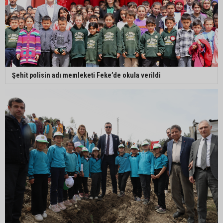
Şehit polisin adı memleketi Feke’de okula verildi