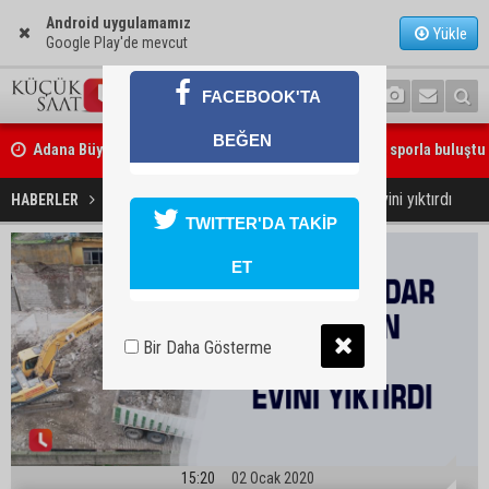
Android uygulamamız
Yükle
Google Play'de mevcut
FACEBOOK'TA
Adana Büyükşehir Yaz Spor Okulları’nda 30 bin çocuk sporla buluştu
BEĞEN
Beşiktaş dosyasında iki tahliye: Özcan Zenger ve Utku Caner Çaykar
Başkan Aydar kreş için kendi evini yıktırdı
HABERLER
YAŞAM
bırakıldı
TWITTER'DA TAKİP
ET
Bir Daha Gösterme
15:20
02 Ocak 2020