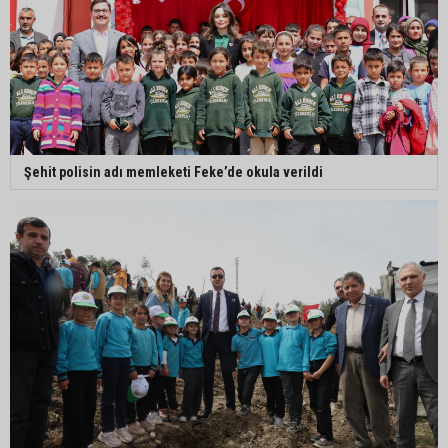
Şehit polisin adı memleketi Feke’de okula verildi