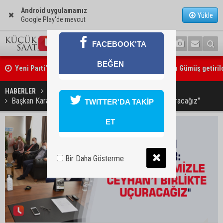
Android uygulamamız
Yükle
Google Play'de mevcut
FACEBOOK'TA
Yeni Parti'de Seyhan İlçe Başkanlığına Mehmet Şahin Gümüş getiril
BEĞEN
Adanalı araştırmacı Burhan Eptemli CHP’de başkan yardımcısı oldu
HABERLER
YAŞAM
Başkan Karalar: "Hizmetlerimizle Ceyhan’ı birlikte uçuracağız"
TWITTER'DA TAKİP
ET
Bir Daha Gösterme