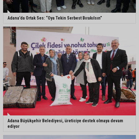
Çukurova Üniversitesi’nde Ar-Ge ve sanayi iş
birliği görüşüldü
Adana’da Ortak Ses: “Oya Tekin Serbest Bırakılsın”
Seyhan’da gıda işletmelerine sıkı denetim
Adana dahil 30 ilde DEAŞ operasyonu: 104
şüpheli yakalandı
Adana Büyükşehir Belediyesi, üreticiye destek olmaya devam
ediyor