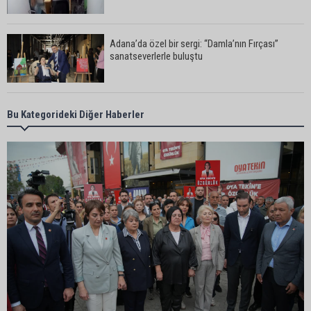
Adana’da özel bir sergi: “Damla’nın Fırçası”
sanatseverlerle buluştu
Adana’da 52 yıllık yorgancı mesleğinin
Bu Kategorideki Diğer Haberler
geleceğinden endişeli: “Bu mesleği çocuğuma
bile öğretemedim”
Adana’da Huzur ve Güven uygulaması: 62 aranan
şahıs yakalandı
Adana’da kahvehaneye silahlı saldırı: 3 kişi
yaralandı