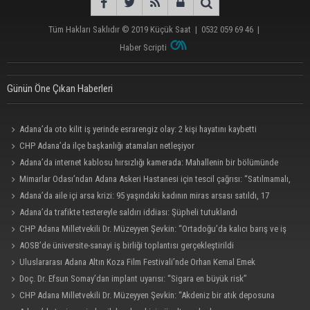
Tüm Hakları Saklıdır © 2019
Küçük Saat
|
0532 059 69 46
|
Haber Scripti
Günün Öne Çıkan Haberleri
Adana’da oto kilit iş yerinde esrarengiz olay: 2 kişi hayatını kaybetti
CHP Adana’da ilçe başkanlığı atamaları netleşiyor
Adana’da internet kablosu hırsızlığı kamerada: Mahallenin bir bölümünde
internet erişimi kesildi
Mimarlar Odası’ndan Adana Askeri Hastanesi için tescil çağrısı: “Satılmamalı,
amaç dışı kullanılmamalı”
Adana’da aile içi arsa krizi: 95 yaşındaki kadının miras arsası satıldı, 17
milyonun 13 milyonu harcandı
Adana’da trafikte testereyle saldırı iddiası: Şüpheli tutuklandı
CHP Adana Milletvekili Dr. Müzeyyen Şevkin: “Ortadoğu’da kalıcı barış ve iş
birliği sağlanmalı”
AOSB’de üniversite-sanayi iş birliği toplantısı gerçekleştirildi
Uluslararası Adana Altın Koza Film Festivali’nde Orhan Kemal Emek
Ödülleri’nin sahipleri belli oldu
Doç. Dr. Efsun Somay’dan implant uyarısı: “Sigara en büyük risk”
CHP Adana Milletvekili Dr. Müzeyyen Şevkin: “Akdeniz bir atık deposuna