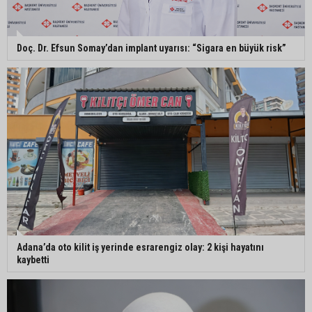
Doç. Dr. Efsun Somay’dan implant uyarısı: “Sigara en büyük risk”
Adana’da oto kilit iş yerinde esrarengiz olay: 2 kişi hayatını
kaybetti