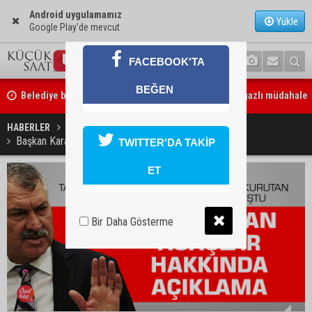
Android uygulamamız
Yükle
Google Play'de mevcut
FACEBOOK'TA
Belediye binasına girmek isteyen servisçilere biber gazlı müdahale
BEĞEN
Adana’da taziye evinde silah çeken kişi gözaltına alındı
HABERLER
GÜNDEM
Başkan Karalar, Kurutulan ağaçlar hakkında konuştu
TWITTER'DA TAKİP
ET
Bir Daha Gösterme