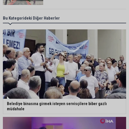
CHP Adana Milletvekili Dr. Müzeyyen Şevkin:
Bu Kategorideki Diğer Haberler
“Akdeniz bir atık deposuna dönüşmemeli”
Adana’da aile içi arsa krizi: 95 yaşındaki kadının
miras arsası satıldı, 17 milyonun 13 milyonu
harcandı
Uluslararası Adana Altın Koza Film Festivali’nde
Orhan Kemal Emek Ödülleri’nin sahipleri belli oldu
Adana’da trafikte testereyle saldırı iddiası:
Belediye binasına girmek isteyen servisçilere biber gazlı
Şüpheli tutuklandı
müdahale