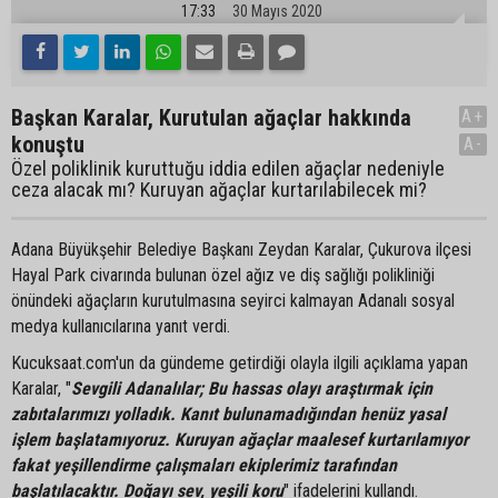
17:33
30 Mayıs 2020
Başkan Karalar, Kurutulan ağaçlar hakkında
A+
konuştu
A-
Özel poliklinik kuruttuğu iddia edilen ağaçlar nedeniyle
ceza alacak mı? Kuruyan ağaçlar kurtarılabilecek mi?
Adana Büyükşehir Belediye Başkanı Zeydan Karalar, Çukurova ilçesi
Hayal Park civarında bulunan özel ağız ve diş sağlığı polikliniği
önündeki ağaçların kurutulmasına seyirci kalmayan Adanalı sosyal
medya kullanıcılarına yanıt verdi.
Kucuksaat.com'un da gündeme getirdiği olayla ilgili açıklama yapan
Karalar, "
Sevgili Adanalılar; Bu hassas olayı araştırmak için
zabıtalarımızı yolladık. Kanıt bulunamadığından henüz yasal
işlem başlatamıyoruz. Kuruyan ağaçlar maalesef kurtarılamıyor
fakat yeşillendirme çalışmaları ekiplerimiz tarafından
başlatılacaktır. Doğayı sev, yeşili koru
" ifadelerini kullandı.